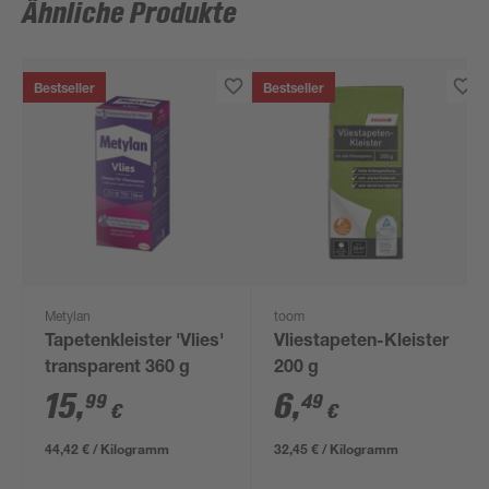
Ähnliche Produkte
Bestseller
Bestseller
Metylan
toom
Tapetenkleister 'Vlies'
Vliestapeten-Kleister
transparent 360 g
200 g
15
,
6
,
99
49
€
€
44,42 € / Kilogramm
32,45 € / Kilogramm