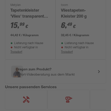
Metylan
toom
Tapetenkleister
Vliestapeten-
'Vlies' transparent
Kleister 200 g
360 g
15
,
6
,
99
49
€
€
44,42 € / Kilogramm
32,45 € / Kilogramm
Lieferung nach Hause
Lieferung nach Hause
Nicht verfügbar in
Nicht verfügbar in
Troisdorf
Troisdorf
Fragen zum Produkt?
Sofort-Videoberatung aus dem Markt
Unsere passenden Services