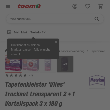
Mein Markt:
Troisdorf
✕
Hier kannst du deinen
, falls er nicht
Markt anpassen
/
Wohnen & Haushalt
/
Tapeten & Tapezierwerkzeug
/
Tapezierwerkz
stimmt.
+
3
(1)
Tapetenkleister 'Vlies'
trocknet transparent 2 + 1
Vorteilspack 3 x 180 g