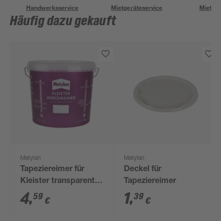
Handwerksservice
Mietgeräteservice
Miettra
Häufig dazu gekauft
Metylan
Metylan
Tapeziereimer für
Deckel für
Kleister transparent
Tapeziereimer
10 l
4
,
1
,
59
39
€
€