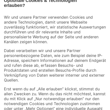
Bleib auf dem Laufenden mit unserem Newsletter
Der toom Newsletter: Keine Angebote und Aktionen mehr verpassen!
Zur Newsletter Anmeldung
Folge uns
Zahlungsarten
Versandarten
Sicher einkaufen
Jetzt die toom-App herunterladen