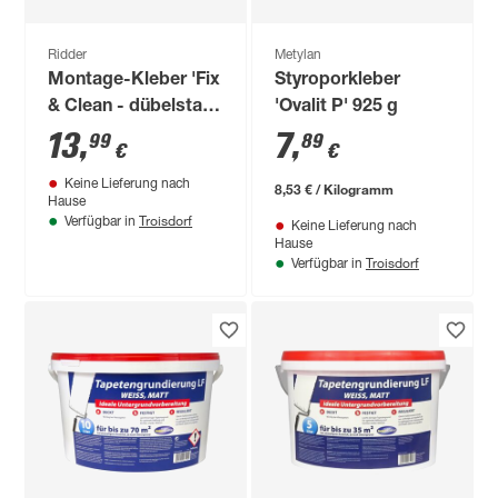
Ridder
Metylan
Montage-Kleber 'Fix
Styroporkleber
& Clean - dübelstark
'Ovalit P' 925 g
ohne Bohren' weiß,
13
,
7
,
99
89
€
€
bis 100 kg
Keine Lieferung nach
8,53 € / Kilogramm
Hause
Troisdorf
Verfügbar in
Keine Lieferung nach
Hause
Troisdorf
Verfügbar in