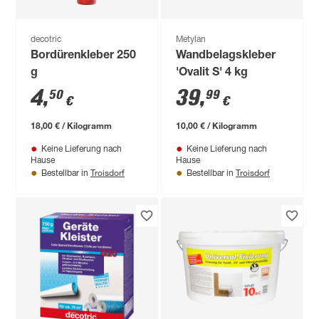
decotric
Metylan
Bordürenkleber 250
Wandbelagskleber
g
'Ovalit S' 4 kg
4
,
39
,
50
99
€
€
18,00 € / Kilogramm
10,00 € / Kilogramm
Keine Lieferung nach
Keine Lieferung nach
Hause
Hause
Troisdorf
Troisdorf
Bestellbar in
Bestellbar in