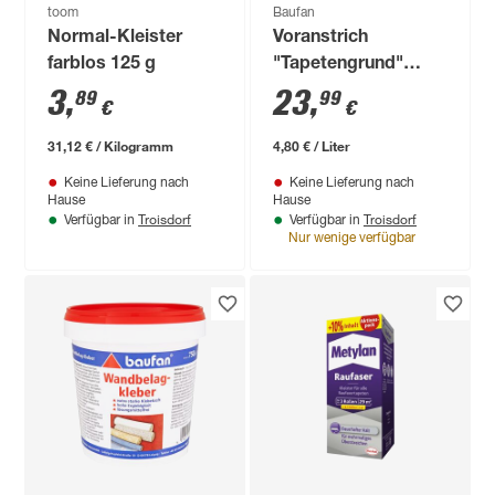
toom
Baufan
Normal-Kleister
Voranstrich
farblos 125 g
"Tapetengrund"
weiß 5 l
3
,
23
,
89
99
€
€
31,12 € / Kilogramm
4,80 € / Liter
Keine Lieferung nach
Keine Lieferung nach
Hause
Hause
Troisdorf
Troisdorf
Verfügbar in
Verfügbar in
Nur wenige verfügbar