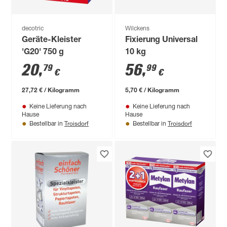
decotric
Wilckens
Geräte-Kleister
Fixierung Universal
'G20' 750 g
10 kg
20
,
56
,
79
99
€
€
27,72 € / Kilogramm
5,70 € / Kilogramm
Keine Lieferung nach
Keine Lieferung nach
Hause
Hause
Troisdorf
Troisdorf
Bestellbar in
Bestellbar in