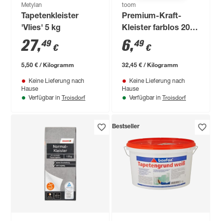
Metylan
toom
Tapetenkleister
Premium-Kraft-
'Vlies' 5 kg
Kleister farblos 200
g
27
,
6
,
49
49
€
€
5,50 € / Kilogramm
32,45 € / Kilogramm
Keine Lieferung nach
Keine Lieferung nach
Hause
Hause
Troisdorf
Troisdorf
Verfügbar in
Verfügbar in
Bestseller