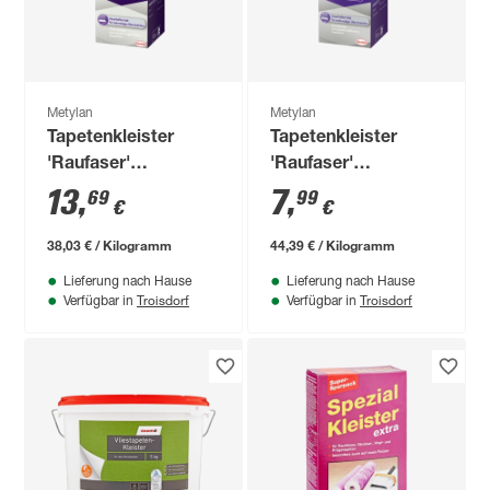
Metylan
Metylan
Tapetenkleister
Tapetenkleister
'Raufaser'
'Raufaser'
transparent 360 g
transparent 180 g
13
,
7
,
69
99
€
€
38,03 € / Kilogramm
44,39 € / Kilogramm
Lieferung nach Hause
Lieferung nach Hause
Troisdorf
Troisdorf
Verfügbar in
Verfügbar in