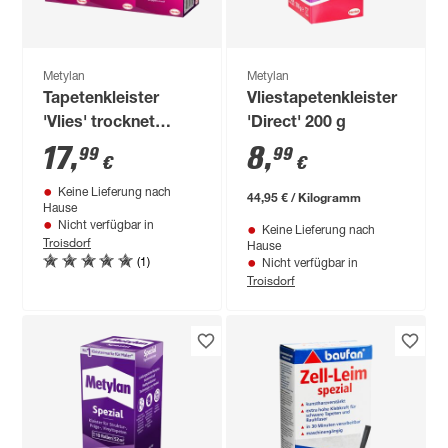
Metylan
Metylan
Tapetenkleister
Vliestapetenkleister
'Vlies' trocknet
'Direct' 200 g
transparent 2 + 1
17
,
8
,
99
99
€
€
Vorteilspack 3 x 180
Keine Lieferung nach
g
44,95 € / Kilogramm
Hause
Nicht verfügbar in
Keine Lieferung nach
Troisdorf
Hause
(1)
Nicht verfügbar in
Troisdorf