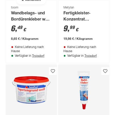
2
Varianten
toom
Metylan
Wandbelags- und
Fertigkleister-
Bordürenkleber weiß
Konzentrat
750 g
'Raufaser'
6
,
9
,
49
99
€
€
transparent 500 g
8,65 € / Kilogramm
19,98 € / Kilogramm
Keine Lieferung nach
Keine Lieferung nach
Hause
Hause
Troisdorf
Troisdorf
Verfügbar in
Verfügbar in