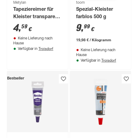
Metylan
toom
Tapeziereimer für
Spezial-Kleister
Kleister transparent
farblos 500 g
10 l
4
,
9
,
59
99
€
€
Keine Lieferung nach
19,98 € / Kilogramm
Hause
Troisdorf
Verfügbar in
Keine Lieferung nach
Hause
Troisdorf
Verfügbar in
Bestseller