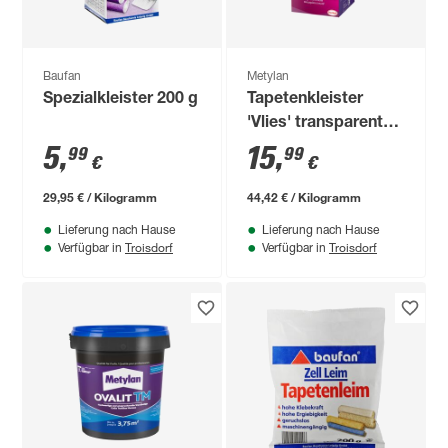
Baufan
Metylan
Spezialkleister 200 g
Tapetenkleister
'Vlies' transparent
360 g
5
,
15
,
99
99
€
€
29,95 € / Kilogramm
44,42 € / Kilogramm
Lieferung nach Hause
Lieferung nach Hause
Troisdorf
Troisdorf
Verfügbar in
Verfügbar in