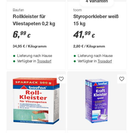
4
Varianten
Baufan
toom
Rollkleister für
Styroporkleber weiß
Vliestapeten 0,2 kg
15 kg
6
,
41
,
99
99
€
€
34,95 € / Kilogramm
2,80 € / Kilogramm
Lieferung nach Hause
Lieferung nach Hause
Troisdorf
Troisdorf
Verfügbar in
Verfügbar in