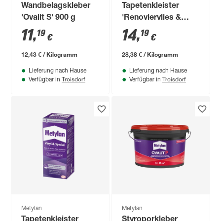
Wandbelagskleber
Tapetenkleister
'Ovalit S' 900 g
'Renoviervlies &
Glasfaser'
11
,
14
,
19
19
€
€
transparent 500 g
12,43 € / Kilogramm
28,38 € / Kilogramm
Lieferung nach Hause
Lieferung nach Hause
Troisdorf
Troisdorf
Verfügbar in
Verfügbar in
Metylan
Metylan
Tapetenkleister
Styroporkleber