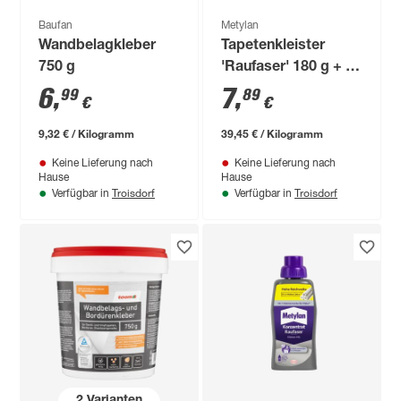
Baufan
Metylan
Wandbelagkleber
Tapetenkleister
750 g
'Raufaser' 180 g + 10
%
6
,
7
,
99
89
€
€
9,32 € / Kilogramm
39,45 € / Kilogramm
Keine Lieferung nach
Keine Lieferung nach
Hause
Hause
Troisdorf
Troisdorf
Verfügbar in
Verfügbar in