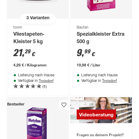
3
Varianten
toom
Baufan
Vliestapeten-
Spezialkleister Extra
Kleister 5 kg
500 g
21
,
9
,
29
99
€
€
4,26 € / Kilogramm
19,98 € / Liter
Lieferung nach Hause
Lieferung nach Hause
Troisdorf
Troisdorf
Verfügbar in
Verfügbar in
(1)
Bestseller
Videoberatung
Fragen zu deinem Projekt?