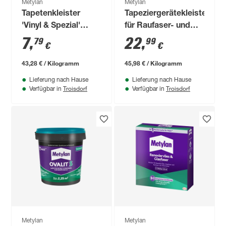
Metylan
Metylan
Tapetenkleister
Tapeziergerätekleister
'Vinyl & Spezial'
für Raufaser- und
transparent 180 g
Vlies 'TG Hohe
7
,
22
,
79
99
€
€
Reichweite'
transparent 500 g
43,28 € / Kilogramm
45,98 € / Kilogramm
Lieferung nach Hause
Lieferung nach Hause
Troisdorf
Troisdorf
Verfügbar in
Verfügbar in
Metylan
Metylan