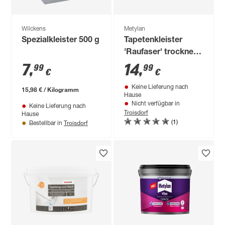
Wilckens
Metylan
Spezialkleister 500 g
Tapetenkleister
'Raufaser' trocknet
transparent 2 + 1
7
,
14
,
99
99
€
€
Vorteilspack 3 x 180
Keine Lieferung nach
g
15,98 € / Kilogramm
Hause
Nicht verfügbar in
Keine Lieferung nach
Troisdorf
Hause
(1)
Troisdorf
Bestellbar in