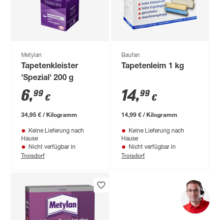
Metylan
Baufan
Tapetenkleister
Tapetenleim 1 kg
'Spezial' 200 g
6
,
14
,
99
99
€
€
34,95 € / Kilogramm
14,99 € / Kilogramm
Keine Lieferung nach
Keine Lieferung nach
Hause
Hause
Nicht verfügbar in
Nicht verfügbar in
Troisdorf
Troisdorf