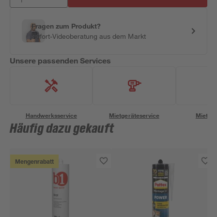
Fragen zum Produkt?
Sofort-Videoberatung aus dem Markt
Unsere passenden Services
Handwerksservice
Mietgeräteservice
Miettra
Häufig dazu gekauft
Mengenrabatt