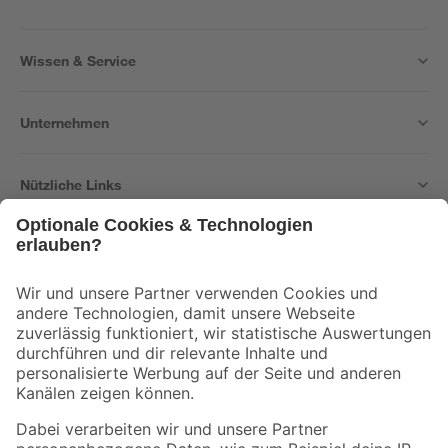
Wissen & Service
Unternehmen
Nützliche Links
Bleib auf dem Laufenden mit unserem Newsletter
Der toom Newsletter: Keine Angebote und Aktionen mehr verpassen!
Zur Newsletter Anmeldung
Folge uns