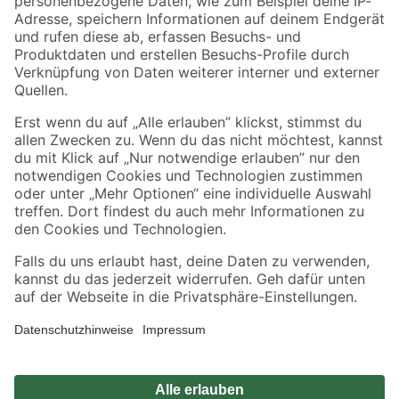
Zahlungsarten
Versandarten
Sicher einkaufen
Jetzt die toom-App herunterladen
Alle Preisangaben in EUR inkl. gesetzl. MwSt.. Die dargestellten Angebote sind unter
Umständen nicht in allen Märkten verfügbar. Die angegebenen Verfügbarkeiten beziehen
sich auf den unter "Mein Markt" ausgewählten toom Baumarkt. Alle Angebote und
Produkte nur solange der Vorrat reicht.
*Paketversand ab 59 € versandkostenfrei, gilt nicht für Artikel mit Speditionsversand, hier
fallen zusätzliche Versandkosten an.
Datenschutz
Privatsphäre
Impressum
AGB