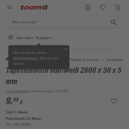
Mein Markt:
Troisdorf
✕
Hier kannst du deinen
, falls er nicht
Markt anpassen
/
Bauen & Renovieren
/
Holz
/
Paneele & Zubehör
/
Paneelleisten
stimmt.
Tapetenleiste edelweiß 2600 x 30 x 5
mm
Produktdetails
| Artikelnummer
:
7161891
9
,
99
€
3,84 € / Meter
Paketinhalt:
2,6 Meter
inkl. 19% MwSt.