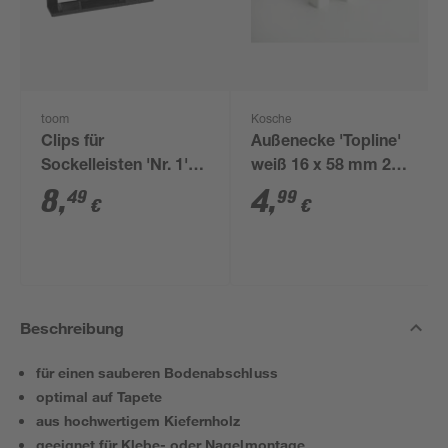
toom
Kosche
Clips für
Außenecke 'Topline'
Sockelleisten 'Nr. 1'
weiß 16 x 58 mm 2
schwarz, 20 Stück
Stück
8
,
4
,
49
99
€
€
Beschreibung
für einen sauberen Bodenabschluss
optimal auf Tapete
aus hochwertigem Kiefernholz
geeignet für Klebe- oder Nagelmontage