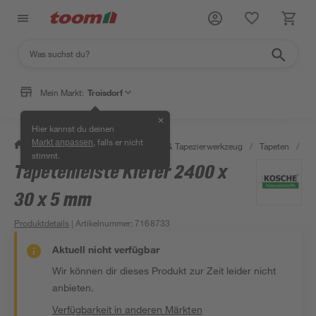
Mein Markt:
Troisdorf
✕
Hier kannst du deinen
, falls er nicht
Markt anpassen
/
Wohnen & Haushalt
/
Tapeten & Tapezierwerkzeug
/
Tapeten
/
Ta
stimmt.
Tapetenleiste Kiefer 2400 x
30 x 5 mm
Produktdetails
| Artikelnummer
:
7168733
Aktuell nicht verfügbar
Wir können dir dieses Produkt zur Zeit leider nicht
anbieten.
Verfügbarkeit in anderen Märkten