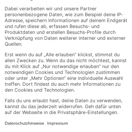
Zahlungsarten
Versandarten
Sicher einkaufen
Jetzt die toom-App herunterladen
Alle Preisangaben in EUR inkl. gesetzl. MwSt.. Die dargestellten Angebote sind unter
Umständen nicht in allen Märkten verfügbar. Die angegebenen Verfügbarkeiten beziehen
sich auf den unter "Mein Markt" ausgewählten toom Baumarkt. Alle Angebote und
Produkte nur solange der Vorrat reicht.
*Paketversand ab 59 € versandkostenfrei, gilt nicht für Artikel mit Speditionsversand, hier
fallen zusätzliche Versandkosten an.