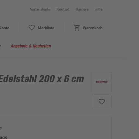
Vorteilskarte
Kontakt
Karriere
Hilfe
Konto
Merkliste
Warenkorb
e
Angebote & Neuheiten
Edelstahl 200 x 6 cm
e
tage