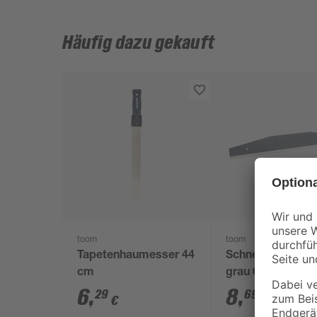
Häufig dazu gekauft
toom
toom
Tapetenhaumesser 44
Schneidehilfe Sta
cm
grau 60 cm
6
,
8
,
29
69
€
€