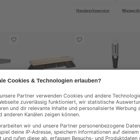
Handwerksservice
Mietgerät
toom
toom
hl
Tapezierbürste
Nahtroller 4,5 cm
PVC/Holz 23,5 x 6 cm
3
,
4
,
79
99
€
€