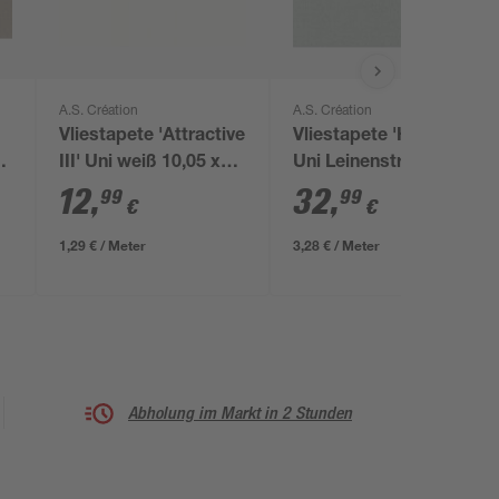
A.S. Création
A.S. Création
Vliestapete 'Attractive
Vliestapete 'Hygge 2'
au
III' Uni weiß 10,05 x
Uni Leinenstruktur
0,53 m
grün 0,53 x 10,05 m
12
,
32
,
99
99
€
€
1,29 € / Meter
3,28 € / Meter
Abholung im Markt in 2 Stunden