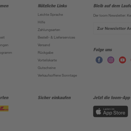
hmen
Nützliche Links
Bleib auf dem Lauf
Leichte Sprache
Der toom Newsletter: K
Hilfe
Zur Newsletter 
Zahlungsarten
eit
Bestell- & Lieferservices
ungen
Versand
Folge uns
Programm
Rückgabe
Vorteilskarte
Gutscheine
Verkaufsoffene Sonntage
rten
Sicher einkaufen
Jetzt die toom-App