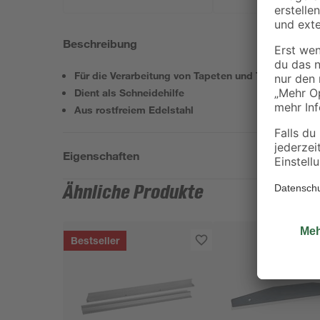
Beschreibung
Für die Verarbeitung von Tapeten und Teppichen
Dient als Schneidehilfe
Aus rostfreiem Edelstahl
Eigenschaften
Ähnliche Produkte
Bestseller