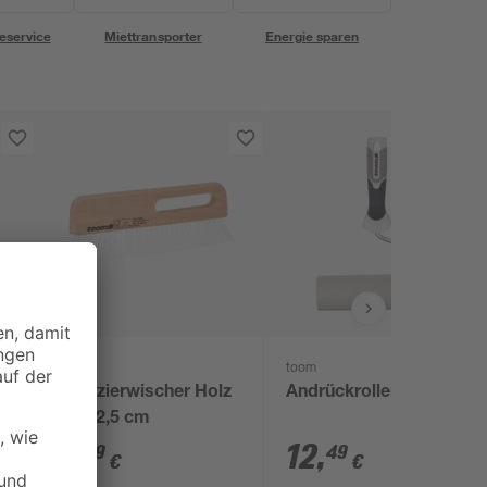
eservice
Miettransporter
Energie sparen
toom
toom
Tapezierwischer Holz
Andrückroller 18 cm
30 x 2,5 cm
7
,
12
,
39
49
€
€