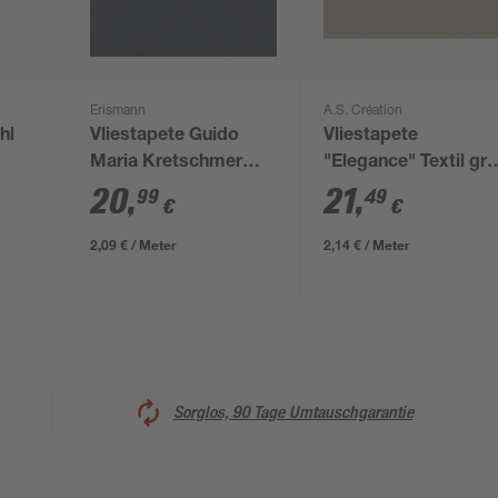
Erismann
A.S. Création
hl
Vliestapete Guido
Vliestapete
Maria Kretschmer
"Elegance" Textil gr
'10004-15 Fashion for
10,05 x 0,53 m
20
,
21
,
99
49
€
€
walls' Uni schwarz
0,53 x 10,05 m
2,09 € / Meter
2,14 € / Meter
Sorglos, 90 Tage Umtauschgarantie