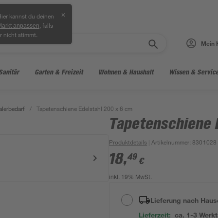
✕
ier kannst du deinen
, falls
Markt anpassen
r nicht stimmt.
Mein 
Sanitär
Garten & Freizeit
Wohnen & Haushalt
Wissen & Servic
lerbedarf
/
Tapetenschiene Edelstahl 200 x 6 cm
Tapetenschiene 
Produktdetails
| Artikelnummer
:
8301028
18
,
49
€
inkl. 19% MwSt.
Lieferung nach Haus
Lieferzeit:
ca. 1-3 Werk