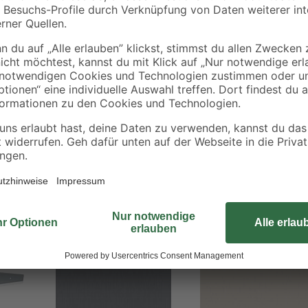
Diese robuste Tapetenschiene find
Teppichen und fungiert dabei als pr
gefertigt. Die Schiene ist 60 mm b