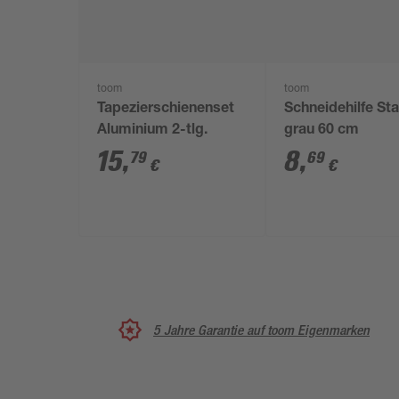
toom
toom
Tapezierschienenset
Schneidehilfe Sta
Aluminium 2-tlg.
grau 60 cm
15
,
8
,
79
69
€
€
5 Jahre Garantie auf toom Eigenmarken