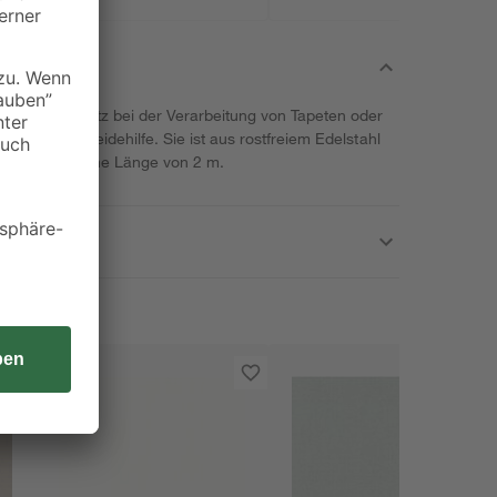
et ihren Einsatz bei der Verarbeitung von Tapeten oder
aktische Scheidehilfe. Sie ist aus rostfreiem Edelstahl
reit und hat eine Länge von 2 m.