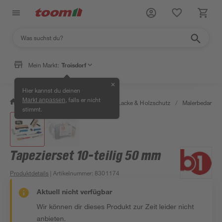
Mein Markt:
Troisdorf
✕
Hier kannst du deinen
, falls er nicht
Markt anpassen
/
Bauen & Renovieren
/
Farben, Lacke & Holzschutz
/
Malerbedarf
/
stimmt.
Tapezierset 10-teilig 50 mm
Produktdetails
| Artikelnummer
:
8301174
Aktuell nicht verfügbar
Wir können dir dieses Produkt zur Zeit leider nicht
anbieten.