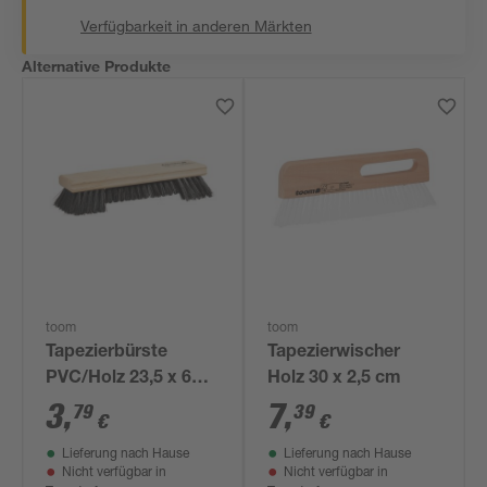
Verfügbarkeit in anderen Märkten
Alternative Produkte
toom
toom
Tapezierbürste
Tapezierwischer
PVC/Holz 23,5 x 6
Holz 30 x 2,5 cm
cm
3
,
7
,
79
39
€
€
Lieferung nach Hause
Lieferung nach Hause
Nicht verfügbar in
Nicht verfügbar in