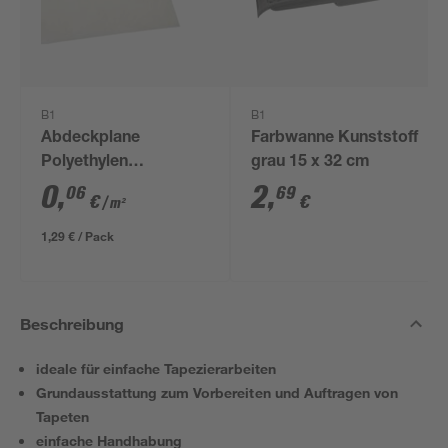
B1
B1
Abdeckplane
Farbwanne Kunststoff
Polyethylen
grau 15 x 32 cm
transparent 4 x 5 m
0
,
2
,
06
69
€
€
/ m²
1,29 € / Pack
Beschreibung
ideale für einfache Tapezierarbeiten
Grundausstattung zum Vorbereiten und Auftragen von
Tapeten
einfache Handhabung