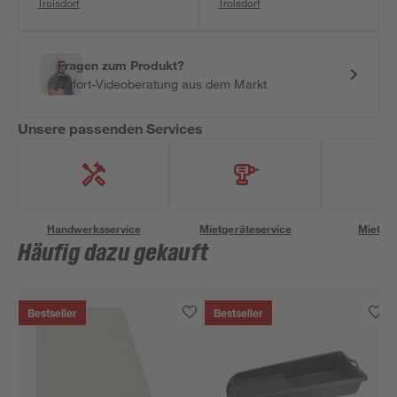
Troisdorf
Troisdorf
Fragen zum Produkt?
Sofort-Videoberatung aus dem Markt
Unsere passenden Services
Handwerksservice
Mietgeräteservice
Miettra
Häufig dazu gekauft
Bestseller
Bestseller