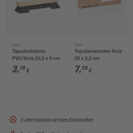
toom
toom
Tapezierbürste
Tapezierwischer Holz
PVC/Holz 23,5 x 6 cm
30 x 2,5 cm
3
,
7
,
79
39
€
€
5 Jahre Garantie auf toom Eigenmarken