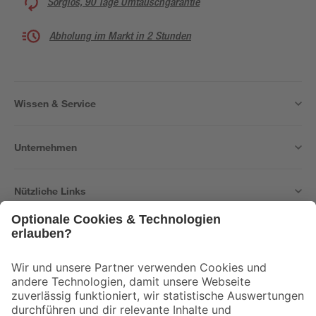
Sorglos, 90 Tage Umtauschgarantie
Abholung im Markt in 2 Stunden
Wissen & Service
Unternehmen
Nützliche Links
Bleib auf dem Laufenden mit unserem Newsletter
Der toom Newsletter: Keine Angebote und Aktionen mehr verpassen!
Zur Newsletter Anmeldung