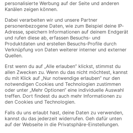
Folge uns
Zahlungsarten
Versandarten
Sicher einkaufen
Jetzt die toom-App herunterladen
Alle Preisangaben in EUR inkl. gesetzl. MwSt.. Die dargestellten Angebote sind unter
Umständen nicht in allen Märkten verfügbar. Die angegebenen Verfügbarkeiten beziehen
sich auf den unter "Mein Markt" ausgewählten toom Baumarkt. Alle Angebote und