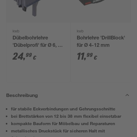
kwb
kwb
Dübelbohrlehre
Bohrlehre 'DrillBlock'
'Dübelprofi' für Ø 6, 8,
für Ø 4-12 mm
10 mm Dübel
24
,
11
,
99
99
€
€
Beschreibung
für stabile Eckverbindungen und Gehrungsschnitte
bei Brettstärken von 12 bis 38 mm flexibel einsetzbar
kompakte Bauform für Möbelbau und Reparaturen
metallisches Druckstück für sicheren Halt mit