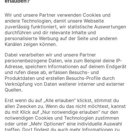
Bleib auf dem Laufenden mit unserem Newsletter
Der toom Newsletter: Keine Angebote und Aktionen mehr verpassen!
Zur Newsletter Anmeldung
Folge uns
Zahlungsarten
Versandarten
Sicher einkaufen
Jetzt die toom-App herunterladen