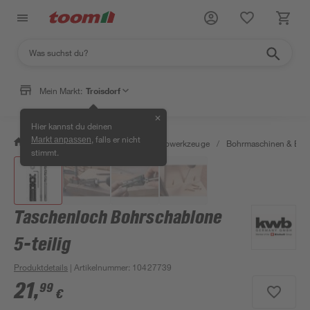
Mein Markt:
Troisdorf
✕
Hier kannst du deinen
, falls er nicht
Markt anpassen
/
Werkstatt & Maschinen
/
Elektrowerkzeuge
/
Bohrmaschinen & Boh
stimmt.
Taschenloch Bohrschablone
5-teilig
Produktdetails
| Artikelnummer
:
10427739
21
,
99
€