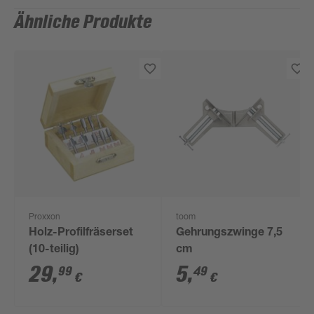
Ähnliche Produkte
Proxxon
toom
Holz-Profilfräserset
Gehrungszwinge 7,5
(10-teilig)
cm
29
,
5
,
99
49
€
€