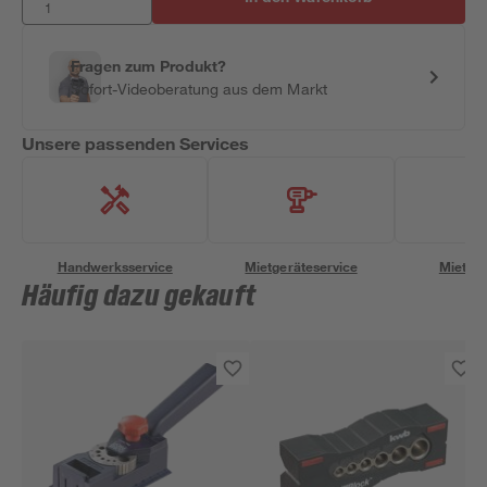
Fragen zum Produkt?
Sofort-Videoberatung aus dem Markt
Unsere passenden Services
Handwerksservice
Mietgeräteservice
Miettra
Häufig dazu gekauft