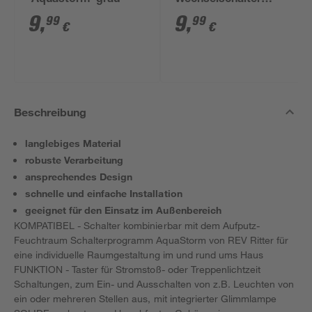
'Aquastorm' grau
Wechselschalter
'Aquastorm' grau
9
,
9
,
99
99
€
€
Beschreibung
langlebiges Material
robuste Verarbeitung
ansprechendes Design
schnelle und einfache Installation
geeignet für den Einsatz im Außenbereich
KOMPATIBEL - Schalter kombinierbar mit dem Aufputz-
Feuchtraum Schalterprogramm AquaStorm von REV Ritter für
eine individuelle Raumgestaltung im und rund ums Haus
FUNKTION - Taster für Stromstoß- oder Treppenlichtzeit
Schaltungen, zum Ein- und Ausschalten von z.B. Leuchten von
ein oder mehreren Stellen aus, mit integrierter Glimmlampe