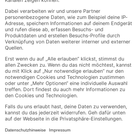
Folge uns
Zahlungsarten
Versandarten
Sicher einkaufen
Jetzt die toom-App herunterladen
Alle Preisangaben in EUR inkl. gesetzl. MwSt.. Die dargestellten Angebote sind unter
Umständen nicht in allen Märkten verfügbar. Die angegebenen Verfügbarkeiten beziehen
sich auf den unter "Mein Markt" ausgewählten toom Baumarkt. Alle Angebote und
Produkte nur solange der Vorrat reicht.
*Paketversand ab 59 € versandkostenfrei, gilt nicht für Artikel mit Speditionsversand, hier