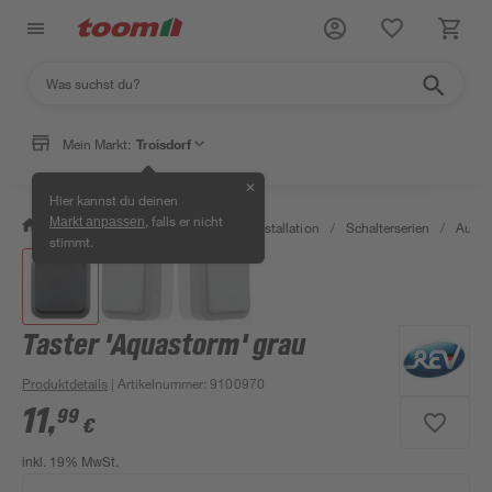
Mein Markt:
Troisdorf
✕
Hier kannst du deinen
, falls er nicht
Markt anpassen
/
Bauen & Renovieren
/
Elektroinstallation
/
Schalterserien
/
Aufpu
stimmt.
Taster 'Aquastorm' grau
Produktdetails
| Artikelnummer
:
9100970
11
,
99
€
inkl. 19% MwSt.