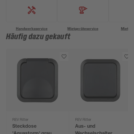
Handwerksservice
Mietgeräteservice
Miettra
Häufig dazu gekauft
REV Ritter
REV Ritter
Steckdose
Aus- und