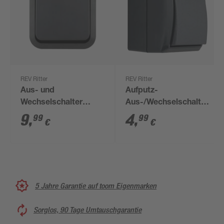
REV Ritter
REV Ritter
Aus- und
Aufputz-
Wechselschalter
Aus-/Wechselschalter
'Aquastorm' grau
'AquaForm' anthrazit
9
,
4
,
99
99
€
€
5 Jahre Garantie auf toom Eigenmarken
Sorglos, 90 Tage Umtauschgarantie