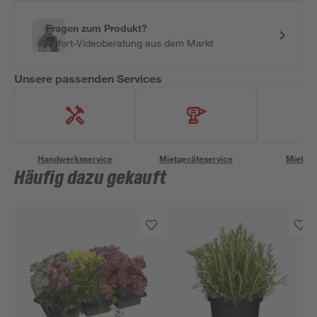
Fragen zum Produkt?
Sofort-Videoberatung aus dem Markt
Unsere passenden Services
Handwerksservice
Mietgeräteservice
Miettra
Häufig dazu gekauft