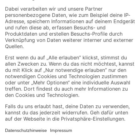
Zahlungsarten
Versandarten
Sicher einkaufen
Jetzt die toom-App herunterladen
Alle Preisangaben in EUR inkl. gesetzl. MwSt.. Die dargestellten Angebote sind unter
Umständen nicht in allen Märkten verfügbar. Die angegebenen Verfügbarkeiten beziehen
sich auf den unter "Mein Markt" ausgewählten toom Baumarkt. Alle Angebote und
Produkte nur solange der Vorrat reicht.
*Paketversand ab 59 € versandkostenfrei, gilt nicht für Artikel mit Speditionsversand, hier
fallen zusätzliche Versandkosten an.