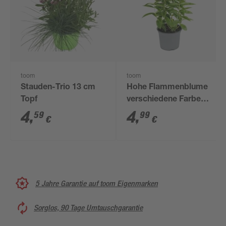
toom
toom
Stauden-Trio 13 cm
Hohe Flammenblume
Topf
verschiedene Farben
13 cm Topf
4
,
4
,
59
99
€
€
5 Jahre Garantie auf toom Eigenmarken
Sorglos, 90 Tage Umtauschgarantie