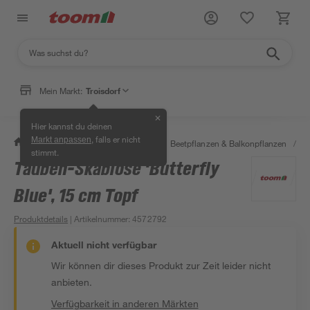
Mein Markt:
Troisdorf
✕
Hier kannst du deinen
, falls er nicht
Markt anpassen
/
Garten & Freizeit
/
Pflanzen
/
Beetpflanzen & Balkonpflanzen
/
S
stimmt.
Tauben-Skabiose 'Butterfly
Blue', 15 cm Topf
Produktdetails
| Artikelnummer
:
4572792
Aktuell nicht verfügbar
Wir können dir dieses Produkt zur Zeit leider nicht
anbieten.
Verfügbarkeit in anderen Märkten