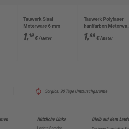
Tauwerk Sisal
Tauwerk Polyfaser
m
Meterware 6 mm
hanffarben Meterwa
8 mm
1
,
1
,
19
89
€
€
/ Meter
/ Meter
Sorglos, 90 Tage Umtauschgarantie
hmen
Nützliche Links
Bleib auf dem Lauf
Leichte Sprache
Der toom Newsletter: K