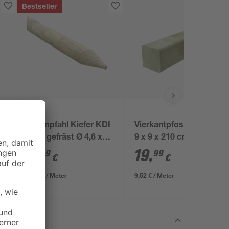
Bestseller
Baumpfahl Kiefer KDI
Vierkantpfosten grün
grün gefräst Ø 4,6 x
9 x 9 x 210 cm
125 cm
4
,
19
,
49
99
€
€
3,59 € / Meter
9,52 € / Meter