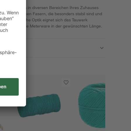
Sie problemlos in diversen Bereichen Ihres Zuhauses
 naturbelassenen Fasern, die besonders stabil sind und
ch die natürliche Optik eignet sich das Tauwerk
 Sie erhalten die Meterware in der gewünschten Länge.