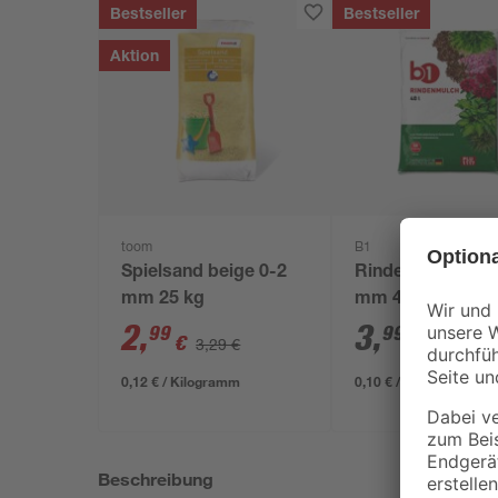
Bestseller
Bestseller
Aktion
toom
B1
Spielsand beige 0-2
Rindenmulch 0-4
mm 25 kg
mm 40 l
2
,
3
,
99
99
€
€
3,29 €
0,12 € / Kilogramm
0,10 € / Liter
Beschreibung