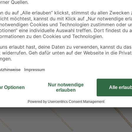
Dieses Tauwerk aus Sisal können 
einsetzen. Es überzeugt durch die
jederzeit robusten Halt geben. Dur
ebenfalls als Dekorationselement.