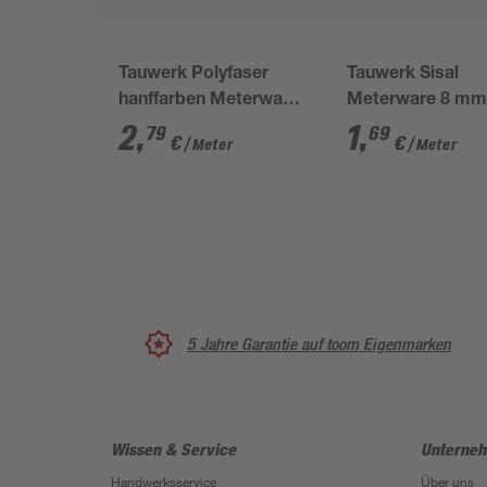
Tauwerk Polyfaser
Tauwerk Sisal
hanffarben Meterware
Meterware 8 m
10 mm
2
,
1
,
79
69
€
€
/ Meter
/ Meter
5 Jahre Garantie auf toom Eigenmarken
Wissen & Service
Unterne
Handwerksservice
Über uns