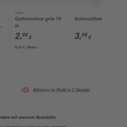
toom
Gartenschnur grün 70
Schmuckfaden 60 m
re
m
2
,
3
,
99
99
€
€
0,04 € / Meter
Abholung im Markt in 2 Stunden
enden mit unserem Newsletter
eine Angebote und Aktionen mehr verpassen!