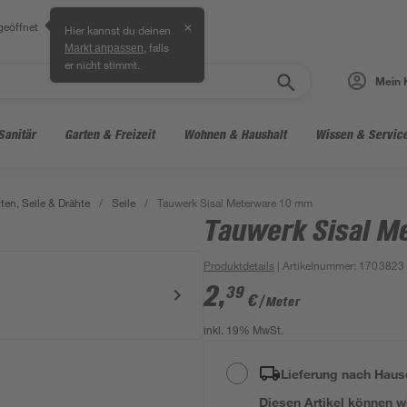
geöffnet
✕
Hier kannst du deinen
, falls
Markt anpassen
er nicht stimmt.
Mein 
Sanitär
Garten & Freizeit
Wohnen & Haushalt
Wissen & Servic
ten, Seile & Drähte
/
Seile
/
Tauwerk Sisal Meterware 10 mm
Tauwerk Sisal M
Produktdetails
| Artikelnummer
:
1703823
2
,
39
€
/ Meter
inkl. 19% MwSt.
Lieferung nach Haus
Diesen Artikel können wir