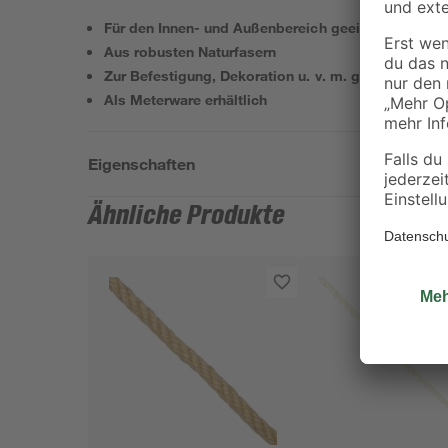
Für den Innen- und Außenbereich geeignet
Aus robusten Naturfasern
Zur Befestigung, Dekoration u. v. m. geeignet
Als Meterware erhältlich
Eigenschaften
Ähnliche Produkte