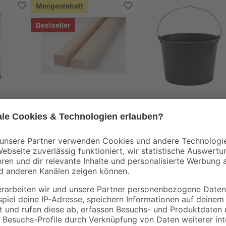
Mengenrabatt
Bestseller
binderholz
0
Latte sägerau 2000 x
Baueimer 12 l
48 x 24 mm
1
,
1
,
78
69
€
€
0,89 € / Meter