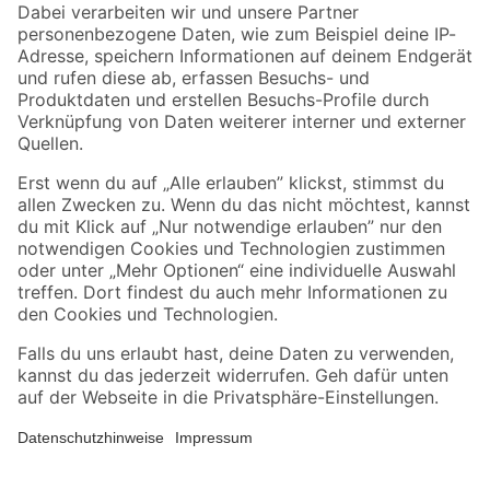
Zahlungsarten
Versandarten
Sicher einkaufen
Jetzt die toom-App herunterladen
Alle Preisangaben in EUR inkl. gesetzl. MwSt.. Die dargestellten Angebote sind unter
Umständen nicht in allen Märkten verfügbar. Die angegebenen Verfügbarkeiten beziehen
sich auf den unter "Mein Markt" ausgewählten toom Baumarkt. Alle Angebote und
Produkte nur solange der Vorrat reicht.
*Paketversand ab 59 € versandkostenfrei, gilt nicht für Artikel mit Speditionsversand, hier
fallen zusätzliche Versandkosten an.