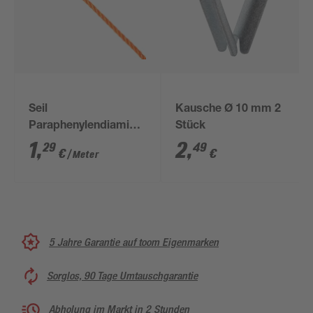
Seil
Kausche Ø 10 mm 2
Paraphenylendiamin
Stück
gedreht orange
1
,
2
,
29
49
€
€
/ Meter
Meterware 8 mm
5 Jahre Garantie auf toom Eigenmarken
Sorglos, 90 Tage Umtauschgarantie
Abholung im Markt in 2 Stunden