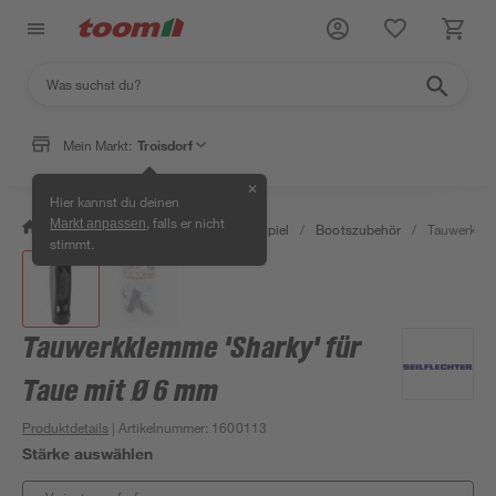
Mein Markt:
Troisdorf
✕
Hier kannst du deinen
, falls er nicht
Markt anpassen
/
Garten & Freizeit
/
Outdoor & Spiel
/
Bootszubehör
/
Tauwerkkle
stimmt.
Tauwerkklemme 'Sharky' für
Taue mit Ø 6 mm
Produktdetails
| Artikelnummer
:
1600113
Stärke auswählen