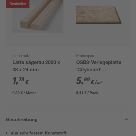
Bestseller
binderholz
Kronospan
Latte sägerau 2000 x
OSB3-Verlegeplatte
48 x 24 mm
'Cityboard'
ungeschliffen 1690 x
1
,
5
,
78
99
€
€
/ m²
634 x 12 mm
0,89 € / Meter
6,41 € / Pack
Beschreibung
aus sehr festem Kunststoff