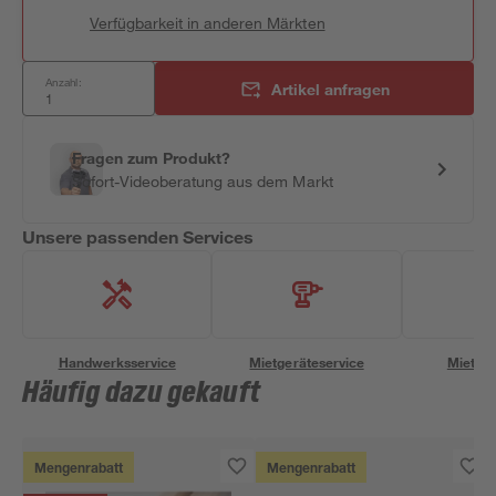
Verfügbarkeit in anderen Märkten
Anzahl:
Artikel anfragen
Fragen zum Produkt?
Sofort-Videoberatung aus dem Markt
Unsere passenden Services
Handwerksservice
Mietgeräteservice
Miettra
Häufig dazu gekauft
Mengenrabatt
Mengenrabatt