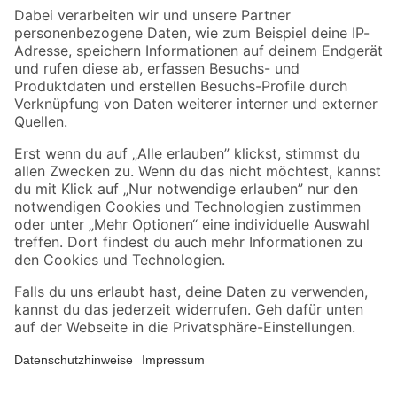
Zahlungsarten
Versandarten
Sicher einkaufen
Jetzt die toom-App herunterladen
Alle Preisangaben in EUR inkl. gesetzl. MwSt.. Die dargestellten Angebote sind unter
Umständen nicht in allen Märkten verfügbar. Die angegebenen Verfügbarkeiten beziehen
sich auf den unter "Mein Markt" ausgewählten toom Baumarkt. Alle Angebote und
Produkte nur solange der Vorrat reicht.
*Paketversand ab 59 € versandkostenfrei, gilt nicht für Artikel mit Speditionsversand, hier
fallen zusätzliche Versandkosten an.