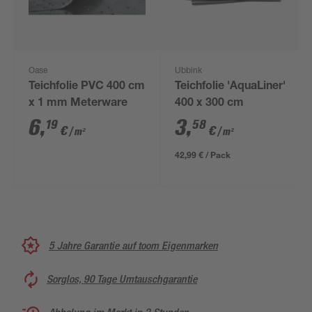
Oase
Ubbink
Teichfolie PVC 400 cm
Teichfolie 'AquaLiner'
x 1 mm Meterware
400 x 300 cm
6
,
3
,
19
58
€
€
/ m²
/ m²
42,99 € / Pack
5 Jahre Garantie auf toom Eigenmarken
Sorglos, 90 Tage Umtauschgarantie