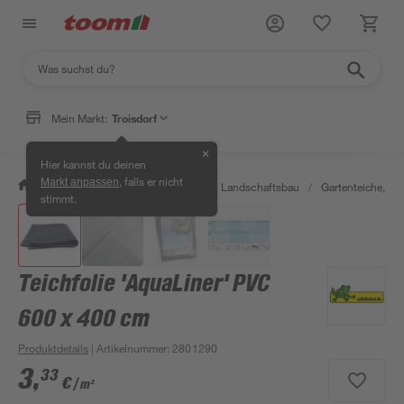
Mein Markt:
Troisdorf
✕
Hier kannst du deinen
, falls er nicht
Markt anpassen
/
Garten & Freizeit
/
Gartenbau & Landschaftsbau
/
Gartenteiche, Br
stimmt.
Teichfolie 'AquaLiner' PVC
600 x 400 cm
Produktdetails
| Artikelnummer
:
2801290
3
,
33
€
/ m²