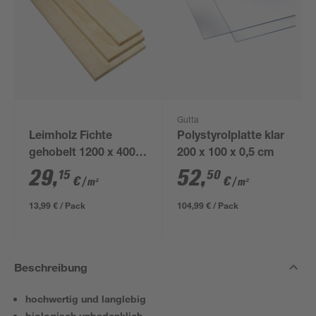
Gutta
Leimholz Fichte
Polystyrolplatte klar
gehobelt 1200 x 400 x
200 x 100 x 0,5 cm
16 mm
29
,
52
,
15
50
€
€
/ m²
/ m²
13,99 € / Pack
104,99 € / Pack
Beschreibung
hochwertig und langlebig
biologisch unbedenklich