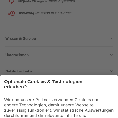
Sorglos, 90 Tage Umtauschgarantie
Abholung im Markt in 2 Stunden
Wissen & Service
Unternehmen
Nützliche Links
Bleib auf dem Laufenden mit unserem Newsletter
Der toom Newsletter: Keine Angebote und Aktionen mehr verpassen!
Zur Newsletter Anmeldung