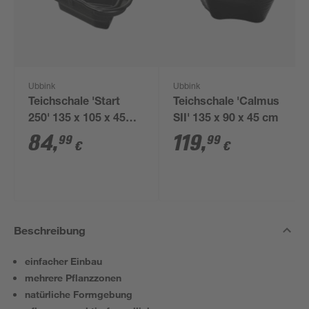
Ubbink
Ubbink
Teichschale 'Start
Teichschale 'Calmus
250' 135 x 105 x 45
SII' 135 x 90 x 45 cm
cm
84
,
119
,
99
99
€
€
Beschreibung
einfacher Einbau
mehrere Pflanzzonen
natürliche Formgebung