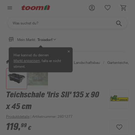
Mein Markt:
Troisdorf
✕
Hier kannst du deinen
, falls er nicht
Markt anpassen
/
Garten & Freizeit
/
Gartenbau & Landschaftsbau
/
Gartenteiche, Br
stimmt.
Teichschale 'Iris SII' 135 x 90
x 45 cm
Produktdetails
| Artikelnummer
:
2801277
119
,
99
€