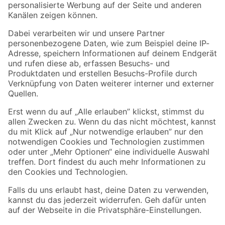
Folge uns
Zahlungsarten
Versandarten
Sicher einkaufen
Jetzt die toom-App herunterladen
Alle Preisangaben in EUR inkl. gesetzl. MwSt.. Die dargestellten Angebote sind unter
Umständen nicht in allen Märkten verfügbar. Die angegebenen Verfügbarkeiten beziehen
sich auf den unter "Mein Markt" ausgewählten toom Baumarkt. Alle Angebote und