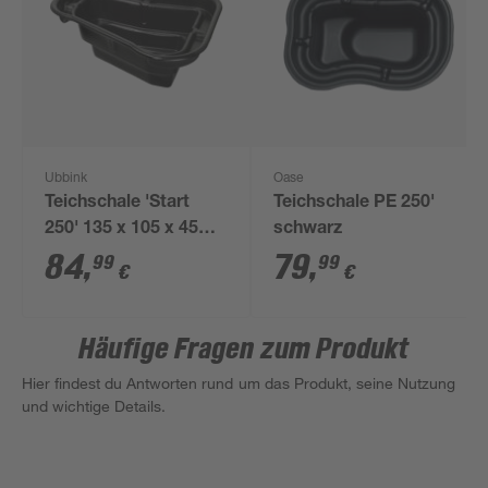
Ubbink
Oase
Teichschale 'Start
Teichschale PE 250'
250' 135 x 105 x 45
schwarz
cm
84
,
79
,
99
99
€
€
Häufige Fragen zum Produkt
Hier findest du Antworten rund um das Produkt, seine Nutzung
und wichtige Details.