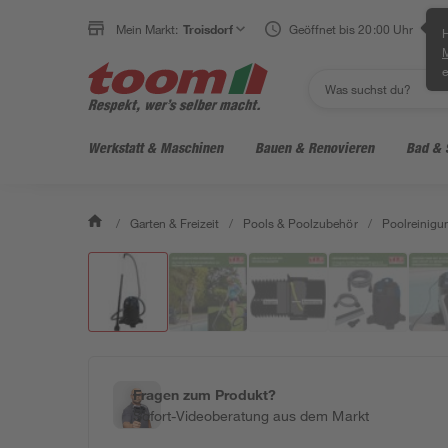
Mein Markt:
Troisdorf
Geöffnet bis 20:00 Uhr
H
e
Werkstatt & Maschinen
Bauen & Renovieren
Bad & 
/
Garten & Freizeit
/
Pools & Poolzubehör
/
Poolreinigu
Fragen zum Produkt?
Sofort-Videoberatung aus dem Markt