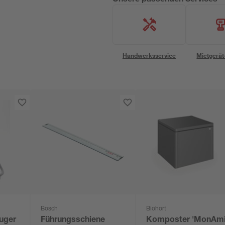
Handwerksservice
Mietgerät
Bosch
Biohort
uger
Führungsschiene
Komposter 'MonAmi