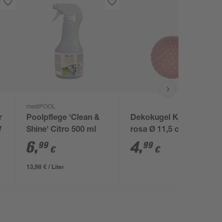
mediPOOL
r
Poolpflege 'Clean &
Dekokugel Keramik
W
Shine' Citro 500 ml
rosa Ø 11,5 cm
6
,
4
,
99
99
€
€
13,98 € / Liter