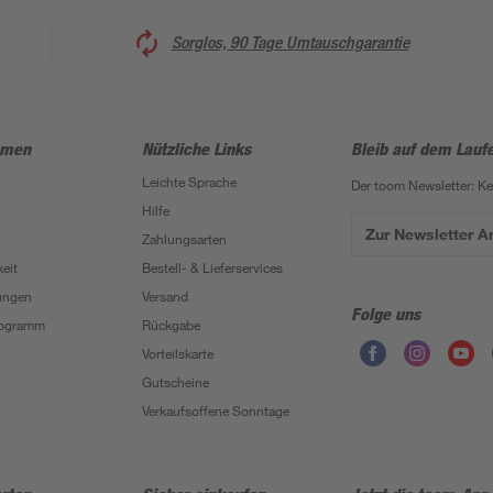
Sorglos, 90 Tage Umtauschgarantie
hmen
Nützliche Links
Bleib auf dem Lauf
Leichte Sprache
Der toom Newsletter: K
Hilfe
Zur Newsletter 
Zahlungsarten
eit
Bestell- & Lieferservices
ungen
Versand
Folge uns
Programm
Rückgabe
Vorteilskarte
Gutscheine
Verkaufsoffene Sonntage