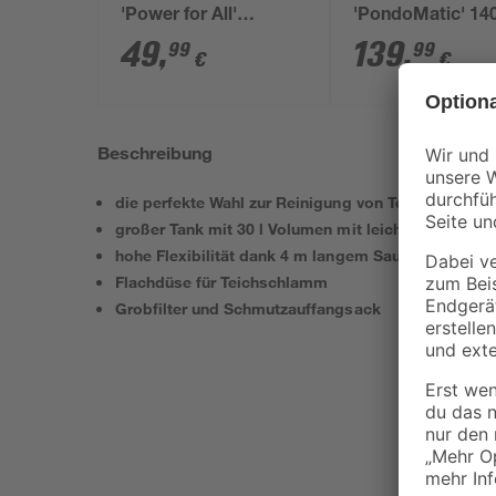
'Power for All'
'PondoMatic' 14
Ladegerät und 2 x
49
,
139
,
99
99
€
€
Akku 12 V, 1,5 Ah
Beschreibung
die perfekte Wahl zur Reinigung von Teich oder Poo
großer Tank mit 30 l Volumen mit leicht zu bedie
hohe Flexibilität dank 4 m langem Saugschlauch
Flachdüse für Teichschlamm
Grobfilter und Schmutzauffangsack