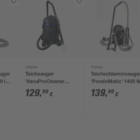
Ubbink
Pontec
uger
Teichsauger
Teichschlammsauge
0 l/h
'VacuProCleaner
'PondoMatic' 1400 
Maxi' 1250-1400 W
129
,
139
,
99
99
€
€