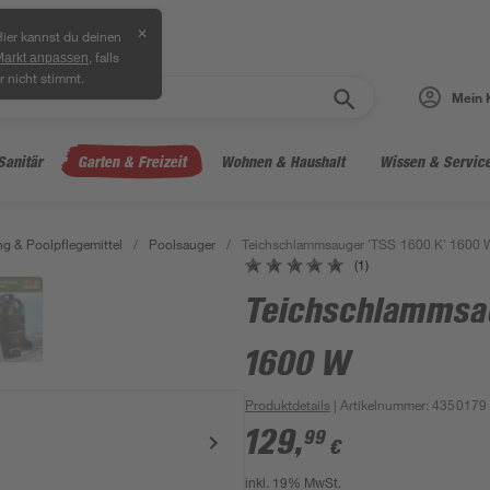
✕
ier kannst du deinen
, falls
Markt anpassen
r nicht stimmt.
Mein 
Sanitär
Garten & Freizeit
Wohnen & Haushalt
Wissen & Servic
ng & Poolpflegemittel
/
Poolsauger
/
Teichschlammsauger 'TSS 1600 K' 1600 
(1)
Teichschlammsau
1600 W
Produktdetails
| Artikelnummer
:
4350179
129
,
99
€
inkl. 19% MwSt.