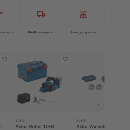
eservice
Miettransporter
Energie sparen
Bosch
Bosch
'
Akku-Hobel 'GHO
Akku-Winkelschleifer