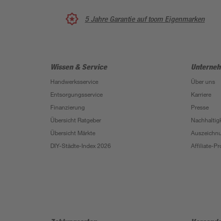
5 Jahre Garantie auf toom Eigenmarken
Wissen & Service
Unterne
Handwerksservice
Über uns
Entsorgungsservice
Karriere
Finanzierung
Presse
Übersicht Ratgeber
Nachhaltigk
Übersicht Märkte
Auszeichn
DIY-Städte-Index 2026
Affiliate-