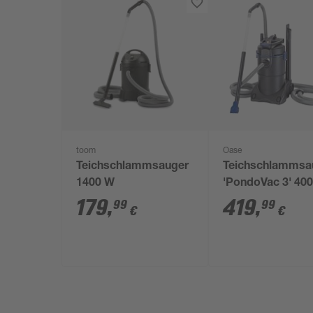
toom
Oase
Teichschlammsauger
Teichschlammsa
1400 W
'PondoVac 3' 400
1,6 kW
179
,
419
,
99
99
€
€