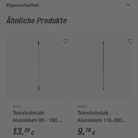
Eigenschaften
Ähnliche Produkte
toom
toom
Teleskobstab
Teleskobstab
Aluminium 90 - 150
Aluminium 115-200
cm
cm
13
,
9
,
29
79
€
€