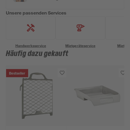
Unsere passenden Services
Handwerksservice
Mietgeräteservice
Miettra
Häufig dazu gekauft
Bestseller