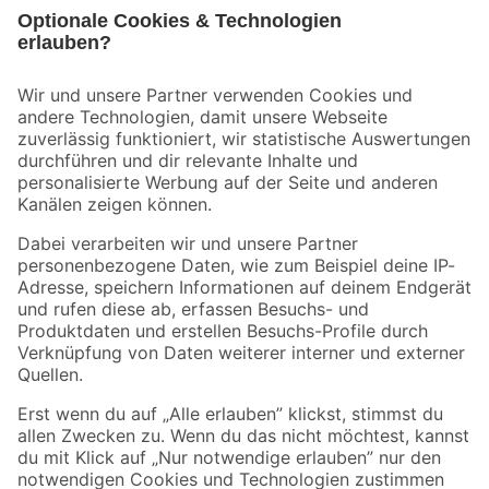
Bleib auf dem Laufenden mit unserem Newsletter
Der toom Newsletter: Keine Angebote und Aktionen mehr verpassen!
Zur Newsletter Anmeldung
Folge uns
Zahlungsarten
Versandarten
Sicher einkaufen
Jetzt die toom-App herunterladen