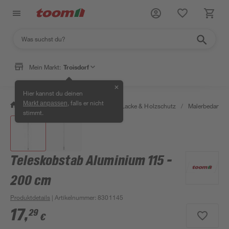
Mein Markt:
Troisdorf
✕
Hier kannst du deinen
, falls er nicht
Markt anpassen
/
Bauen & Renovieren
/
Farben, Lacke & Holzschutz
/
Malerbedarf
/
stimmt.
Teleskobstab Aluminium 115 -
200 cm
Produktdetails
| Artikelnummer
:
8301145
17
,
29
€