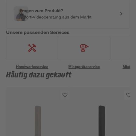
Fragen zum Produkt?
Sofort-Videoberatung aus dem Markt
Unsere passenden Services
Handwerksservice
Mietgeräteservice
Miettra
Häufig dazu gekauft