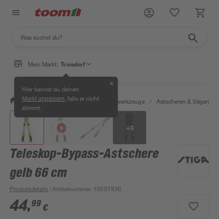
Mein Markt:
Troisdorf
✕
Hier kannst du deinen
, falls er nicht
Markt anpassen
/
Garten & Freizeit
/
Gartenhandwerkzeuge
/
Astscheren & Sägen
/
stimmt.
+
3
Teleskop-Bypass-Astschere
gelb 66 cm
Produktdetails
| Artikelnummer
:
10507836
44
,
99
€