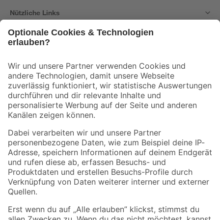
Nützliche Links
Bleib auf dem Laufenden mit unserem Newsletter
Der toom Newsletter: Keine Angebote und Aktionen mehr verpassen!
Zur Newsletter Anmeldung
Folge uns
Zahlungsarten
Versandarten
Sicher einkaufen