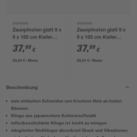
andrewex
andrewex
Zaunpfosten glatt 9 x
Zaunpfosten glatt 9 x
9 x 185 cm Kiefer
9 x 185 cm Kiefer
grau
anthrazit
37
,
37
,
99
99
€
€
20,54 € / Meter
20,54 € / Meter
Beschreibung
zum einfachen Schneiden von frischem Holz an hohen
Bäumen
Klinge aus japanischem Kohlenstoffstahl
teflonbeschichtete Klinge ist leicht zu reinigen
integrierter Stoßfänger absorbiert Druck und Vibrationen