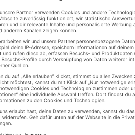
toom
i 40 l
Staude verschiedene
Baueimer 20 l
nützlingsfördernde
Sorten 13 cm Topf
3
,
2
,
79
49
€
€
2,99 €
Dieser Unkrautstecher besitzt ei
 einem Stängel < Ø4 cm
Stiel. Somit ermöglicht er beque
oden reichende Arme
Das Greifen des Unkrauts aus ver