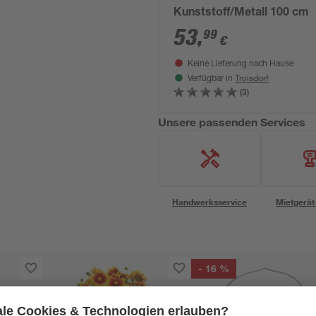
Kunststoff/Metall 100 cm
53
,
99
€
Keine Lieferung nach Hause
Troisdorf
Verfügbar in
(3)
Unsere passenden Services
Handwerksservice
Mietgerät
- 16 %