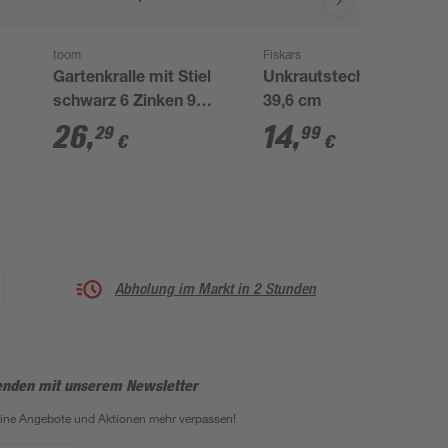
toom
Fiskars
Gartenkralle mit Stiel
Unkrautstecher 'Xact'
schwarz 6 Zinken 90
39,6 cm
cm
26
,
14
,
29
99
€
€
Abholung im Markt in 2 Stunden
enden mit unserem Newsletter
eine Angebote und Aktionen mehr verpassen!