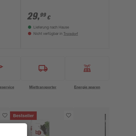
29
,
99
€
Lieferung nach Hause
Troisdorf
Nicht verfügbar in
eservice
Miettransporter
Energie sparen
Bestseller