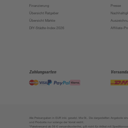
Finanzierung
Presse
Übersicht Ratgeber
Nachhaltigk
Übersicht Märkte
Auszeichn
DIY-Städte-Index 2026
Affiliate-
Zahlungsarten
Versanda
Alle Preisangaben in EUR inkl. gesetzl. MwSt.. Die dargestellten Angebote 
und Produkte nur solange der Vorrat reicht.
*Paketversand ab 59 € versandkostenfrei, gilt nicht für Artikel mit Speditionsv