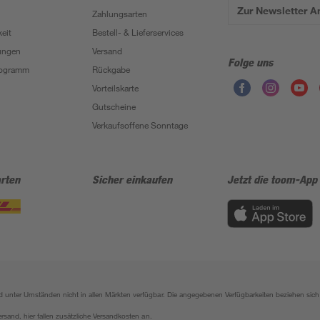
Zur Newsletter 
Zahlungsarten
eit
Bestell- & Lieferservices
ungen
Versand
Folge uns
Programm
Rückgabe
Vorteilskarte
Gutscheine
Verkaufsoffene Sonntage
rten
Sicher einkaufen
Jetzt die toom-App
sind unter Umständen nicht in allen Märkten verfügbar. Die angegebenen Verfügbarkeiten beziehen s
ersand, hier fallen zusätzliche Versandkosten an.