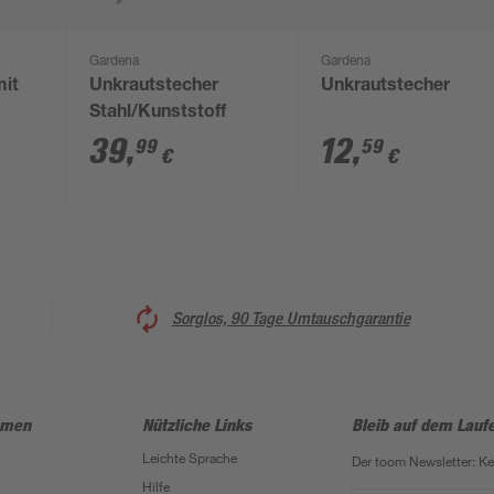
Gardena
Gardena
mit
Unkrautstecher
Unkrautstecher
Stahl/Kunststoff
39
,
12
,
99
59
€
€
Sorglos, 90 Tage Umtauschgarantie
hmen
Nützliche Links
Bleib auf dem Lauf
Leichte Sprache
Der toom Newsletter: K
Hilfe