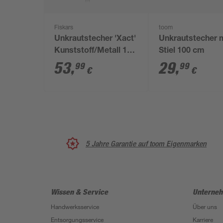
Fiskars
toom
Unkrautstecher 'Xact'
Unkrautstecher 
Kunststoff/Metall 100
Stiel 100 cm
cm
53
,
29
,
99
99
€
€
5 Jahre Garantie auf toom Eigenmarken
Wissen & Service
Unterne
Handwerksservice
Über uns
Entsorgungsservice
Karriere