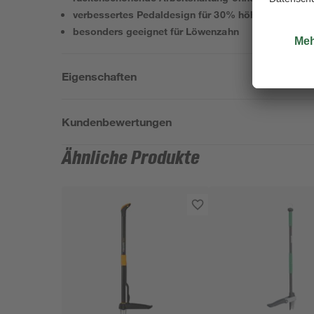
verbessertes Pedaldesign für 30% höhere Belastba
besonders geeignet für Löwenzahn
Eigenschaften
Kundenbewertungen
Ähnliche Produkte