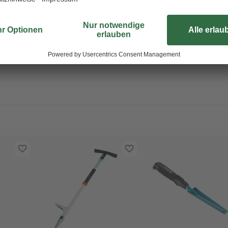
reichende Arme erleichtert. Durch
rkeit
Unkraut ebenso schnell wieder en