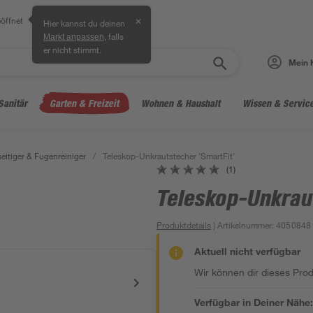
öffnet
✕
Hier kannst du deinen
, falls
Markt anpassen
er nicht stimmt.
Mein 
Sanitär
Garten & Freizeit
Wohnen & Haushalt
Wissen & Servic
eitiger & Fugenreiniger
/
Teleskop-Unkrautstecher 'SmartFit'
(1)
Teleskop-Unkrau
Produktdetails
| Artikelnummer
:
4050848
Aktuell nicht verfügbar
Wir können dir dieses Produ
Verfügbar in Deiner Nähe