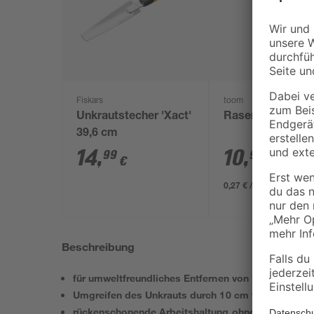
Fiskars
toom
Unkrautstecher 'Xact'
Rasenerde torffre
39,6 cm
14
,
10
,
99
99
€
€
0,27 € / Liter
Beschreibung
für umweltfreundliches Entfernen von Unkraut mit
Umgreifen des Unkrauts durch 10 cm tief in den B
rückenschonende Arbeitshaltung ohne Bücken