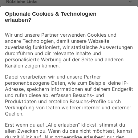
Nützliche Links
Bleib auf dem Laufenden mit unserem Newsletter
Der toom Newsletter: Keine Angebote und Aktionen mehr verpassen!
Zur Newsletter Anmeldung
Folge uns
Zahlungsarten
Versandarten
Sicher einkaufen