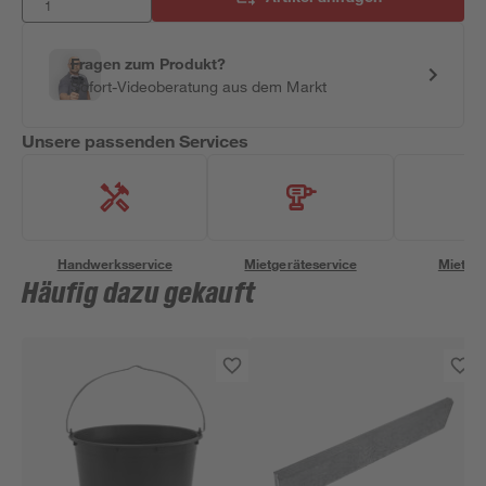
Fragen zum Produkt?
Sofort-Videoberatung aus dem Markt
Unsere passenden Services
Handwerksservice
Mietgeräteservice
Miettra
Häufig dazu gekauft