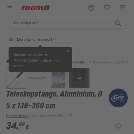
Mein Markt:
Troisdorf
✕
Hier kannst du deinen
, falls er nicht
Markt anpassen
/
Garten & Freizeit
/
Pools & Poolzubehör
/
Poolreinigung & Poolpfle
stimmt.
+
4
Teleskopstange, Aluminium, Ø
5 x 138-360 cm
Produktdetails
| Artikelnummer
:
2801147
34
,
99
€