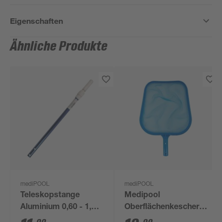
Eigenschaften
Ähnliche Produkte
mediPOOL
mediPOOL
Teleskopstange
Medipool
Aluminium 0,60 - 1,20
Oberflächenkescher
m
für Teleskopstange