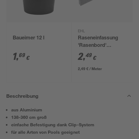
EHL
Baueimer 12 l
Raseneinfassung
'Rasenbord'
beidseitig abgerundet
1
,
2
,
69
49
€
€
5 x 25 x 100 cm grau
2,49 € / Meter
Beschreibung
aus Aluminium
138-360 cm groß
einfache Befestigung dank Clip-System
für alle Arten von Pools geeignet