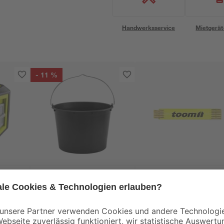
Handwerksservice
Mietgerät
- 11 %
toom
Baueimer 12 l
Zollstock Holz 2 m
1
,
4
,
49
99
€
€
1,69 €