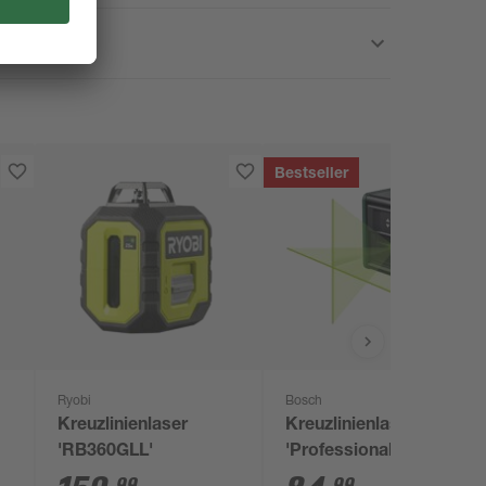
Bestseller
Ryobi
Bosch
Kreuzlinienlaser
Kreuzlinienlaser
'RB360GLL'
'Professional Quigo
Green II' mit
99
99