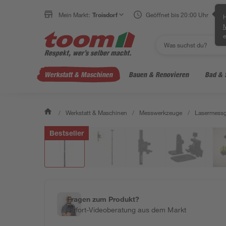
Mein Markt:
Troisdorf
Geöffnet bis 20:00 Uhr
H
e
Werkstatt & Maschinen
Bauen & Renovieren
Bad & 
/
Werkstatt & Maschinen
/
Messwerkzeuge
/
Lasermessg
Bestseller
Fragen zum Produkt?
Sofort-Videoberatung aus dem Markt