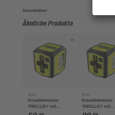
Datenblätter
Ähnliche Produkte
Ryobi
Ryobi
Kreuzlinienlaser
Kreuzlinienlaser
'RBCLLR1' mit
'RBCLLG1' mit
Halterung
Halterung
99
99