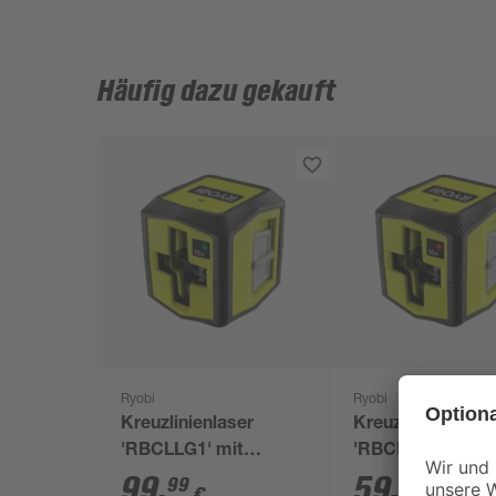
Häufig dazu gekauft
Ryobi
Ryobi
Kreuzlinienlaser
Kreuzlinienlaser
'RBCLLG1' mit
'RBCLLR1' mit
Halterung
Halterung
99
,
59
,
99
99
€
€