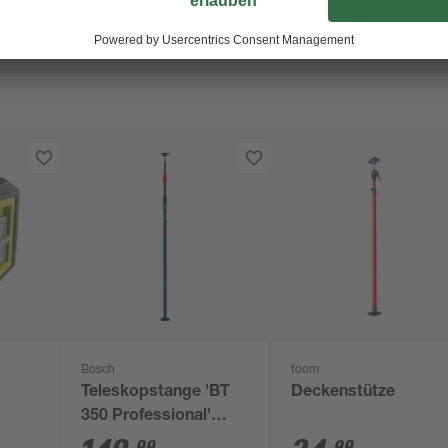
Bosch
toom
Teleskopstange 'BT
Deckenstütze
350 Professional'
140-350 cm
99
99