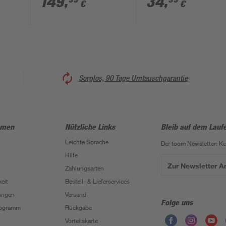
149
,
34
,
€
€
Sorglos, 90 Tage Umtauschgarantie
hmen
Nützliche Links
Bleib auf dem Lauf
Leichte Sprache
Der toom Newsletter: K
Hilfe
Zur Newsletter 
Zahlungsarten
eit
Bestell- & Lieferservices
ungen
Versand
Folge uns
Programm
Rückgabe
Vorteilskarte