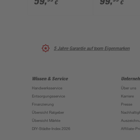
59
,
99
,
€
€
5 Jahre Garantie auf toom Eigenmarken
Wissen & Service
Unterne
Handwerksservice
Über uns
Entsorgungsservice
Karriere
Finanzierung
Presse
Übersicht Ratgeber
Nachhaltigk
Übersicht Märkte
Auszeichn
DIY-Städte-Index 2026
Affiliate-