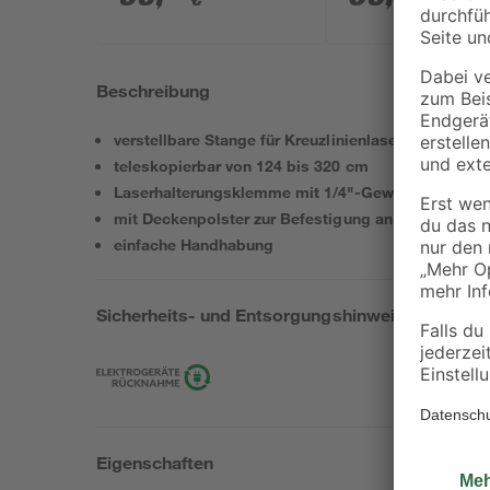
Beschreibung
verstellbare Stange für Kreuzlinienlaser von Ryobi
teleskopierbar von 124 bis 320 cm
Laserhalterungsklemme mit 1/4"-Gewinde
mit Deckenpolster zur Befestigung an der Oberseit
einfache Handhabung
Sicherheits- und Entsorgungshinweise
Eigenschaften