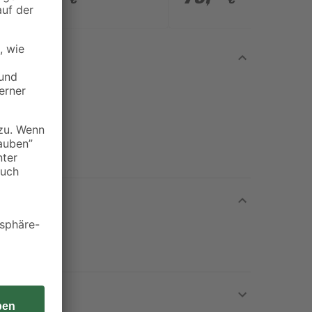
ohne Akku und
Ladekabel