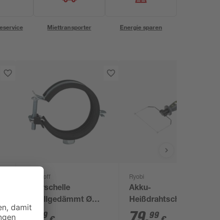
eservice
Miettransporter
Energie sparen
Kirchhoff
Ryobi
Rohrschelle
Akku-
schallgedämmt Ø
Heißdrahtschneider
10,8 - 11,4 cm
'USB-Lithium' 4 V
5
,
79
,
29
99
€
€