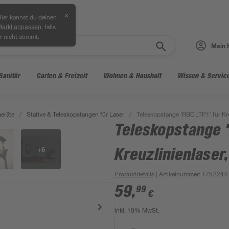
✕
ier kannst du deinen
, falls
Markt anpassen
r nicht stimmt.
Mein 
Sanitär
Garten & Freizeit
Wohnen & Haushalt
Wissen & Servic
eräte
/
Stative & Teleskopstangen für Laser
/
Teleskopstange 'RBCLTP1' für Kr
Teleskopstange '
+
6
Kreuzlinienlaser
Produktdetails
| Artikelnummer
:
1752244
59
,
99
€
inkl. 19% MwSt.