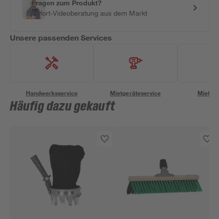
Fragen zum Produkt?
Sofort-Videoberatung aus dem Markt
Unsere passenden Services
Handwerksservice
Mietgeräteservice
Miettra
Häufig dazu gekauft