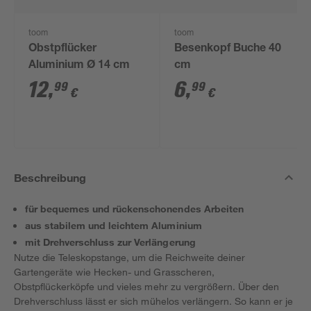
toom
toom
Obstpflücker
Besenkopf Buche 40
Aluminium Ø 14 cm
cm
12
,
6
,
99
99
€
€
Beschreibung
für bequemes und rückenschonendes Arbeiten
aus stabilem und leichtem Aluminium
mit Drehverschluss zur Verlängerung
Nutze die Teleskopstange, um die Reichweite deiner
Gartengeräte wie Hecken- und Grasscheren,
Obstpflückerköpfe und vieles mehr zu vergrößern. Über den
Drehverschluss lässt er sich mühelos verlängern. So kann er je