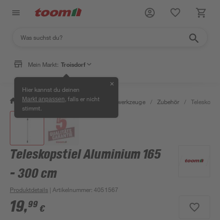
Mein Markt:
Troisdorf
✕
Hier kannst du deinen
, falls er nicht
Markt anpassen
/
Garten & Freizeit
/
Gartenhandwerkzeuge
/
Zubehör
/
Teleskopst
stimmt.
Teleskopstiel Aluminium 165
- 300 cm
Produktdetails
| Artikelnummer
:
4051567
19
,
99
€