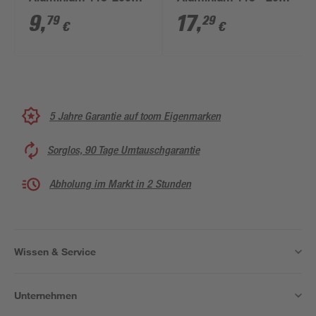
cm
cm
9
,
17
,
79
29
€
€
5 Jahre Garantie auf toom Eigenmarken
Sorglos, 90 Tage Umtauschgarantie
Abholung im Markt in 2 Stunden
Wissen & Service
Unternehmen