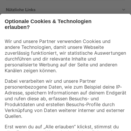
Nützliche Links
Bleib auf dem Laufenden mit unserem Newsletter
Der toom Newsletter: Keine Angebote und Aktionen mehr verpassen!
Zur Newsletter Anmeldung
Folge uns
Zahlungsarten
Versandarten
Sicher einkaufen