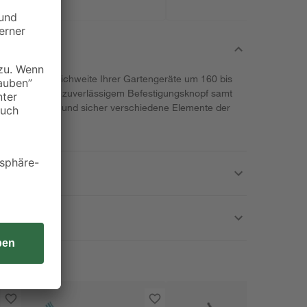
rlängert die Reichweite Ihrer Gartengeräte um 160 bis
llschraube und zuverlässigem Befestigungsknopf samt
en Sie schnell und sicher verschiedene Elemente der
 miteinander.