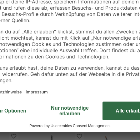
Dieser praktische Teleskopstiel ve
äten
290 cm. Dank integrierter Festste
Arretierungsvorrichtung kombinier
Reihe "Combisystem" von Gardena