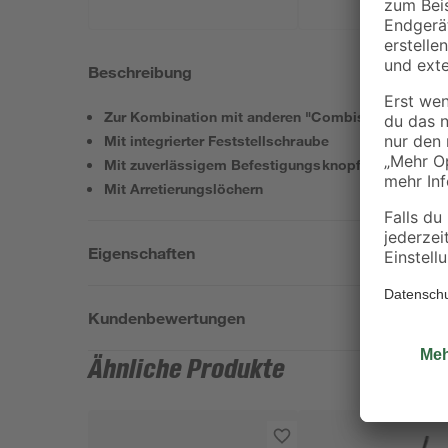
Beschreibung
Zur Kombination mit anderen "Combisystem"-Ger
Mit integrierter Feststellschraube
Mit zuverlässigem Befestigungsknopf
Mit Arretierungslöchern
Eigenschaften
Kundenbewertungen
Ähnliche Produkte