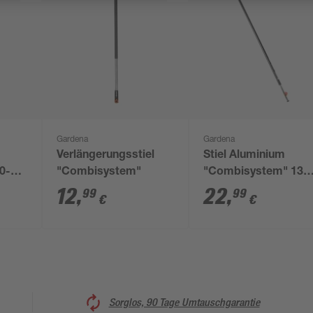
Gardena
Gardena
Verlängerungsstiel
Stiel Aluminium
0-
"Combisystem"
"Combisystem" 130
cm
12
,
22
,
99
99
€
€
Sorglos, 90 Tage Umtauschgarantie