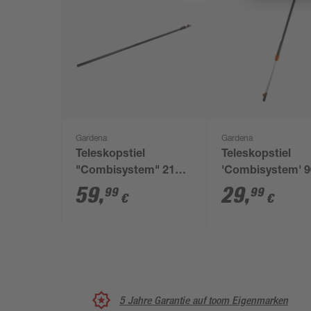
Gardena
Gardena
Teleskopstiel
Teleskopstiel
"Combisystem" 210 -
'Combisystem' 9
390 cm
145 cm
59
,
29
,
99
99
€
€
5 Jahre Garantie auf toom Eigenmarken