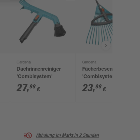
Gardena
Gardena
Dachrinnenreiniger
Fächerbesen
'Combisystem'
'Combisystem'
verstellbar 35-52 cm
27
,
23
,
99
99
€
€
Abholung im Markt in 2 Stunden