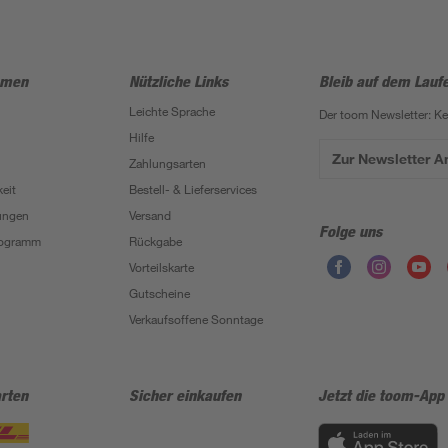
hmen
Nützliche Links
Bleib auf dem Lauf
Leichte Sprache
Der toom Newsletter: K
Hilfe
Zur Newsletter 
Zahlungsarten
eit
Bestell- & Lieferservices
ungen
Versand
Folge uns
Programm
Rückgabe
Vorteilskarte
Gutscheine
Verkaufsoffene Sonntage
rten
Sicher einkaufen
Jetzt die toom-App