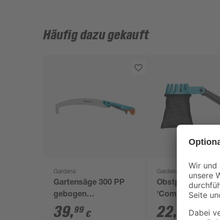
Häufig dazu gekauft
Gardena
Gardena
Gartensäge 300 PP
Obstpflücker
gebogen
'Combisystem'
"combisystem"
39
,
22
,
99
99
€
€