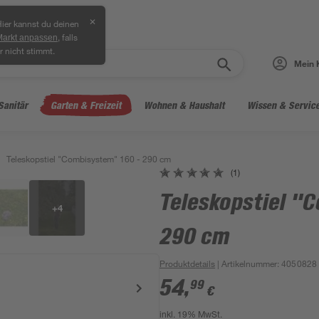
✕
ier kannst du deinen
, falls
Markt anpassen
r nicht stimmt.
Mein 
Sanitär
Garten & Freizeit
Wohnen & Haushalt
Wissen & Servic
Teleskopstiel "Combisystem" 160 - 290 cm
(1)
Teleskopstiel "
+
4
290 cm
Produktdetails
| Artikelnummer
:
4050828
54
,
99
€
inkl. 19% MwSt.