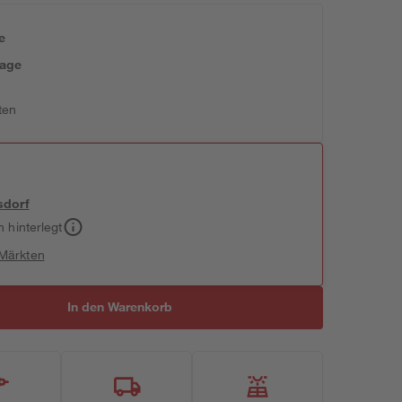
e
tage
ten
sdorf
h hinterlegt
 Märkten
In den Warenkorb