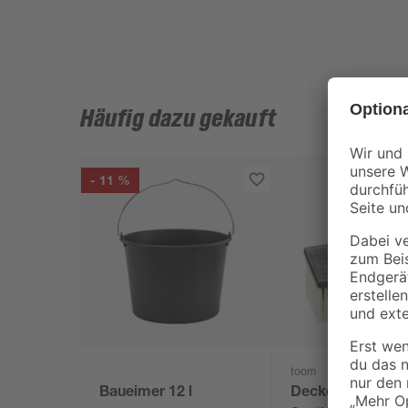
Häufig dazu gekauft
- 11 %
toom
Baueimer 12 l
Deckenbürste