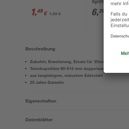
Synthetik 170 x 7
mm
1
,
6
,
49
29
€
€
1,69 €
Beschreibung
Zubehör, Erweiterung, Ersatz für 'Zitec' Edelstahls
Teleskopstütze 60-615 mm doppelwandig (DW) Ø 1
aus langlebigem, robustem Edelstahl
25 Jahre Garantie
Eigenschaften
Datenblätter