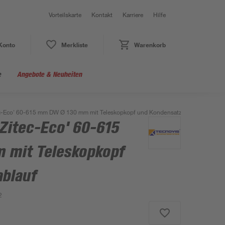
Vorteilskarte
Kontakt
Karriere
Hilfe
Konto
Merkliste
Warenkorb
e
Angebote & Neuheiten
tec-Eco' 60-615 mm DW Ø 130 mm mit Teleskopkopf und Kondensatzablauf
'Zitec-Eco' 60-615
 mit Teleskopkopf
blauf
2