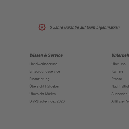
5 Jahre Garantie auf toom Eigenmarken
Wissen & Service
Unterne
Handwerksservice
Über uns
Entsorgungsservice
Karriere
Finanzierung
Presse
Übersicht Ratgeber
Nachhaltigk
Übersicht Märkte
Auszeichn
DIY-Städte-Index 2026
Affiliate-