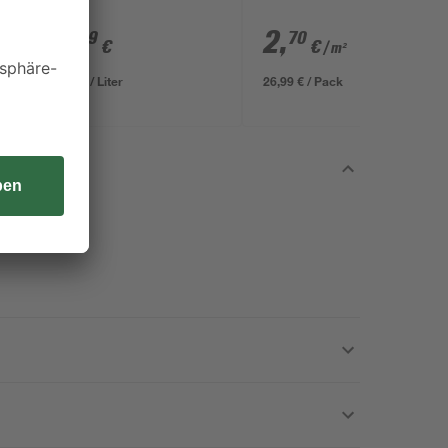
9
,
2
,
49
70
€
€
/ m²
9,49 € / Liter
26,99 € / Pack