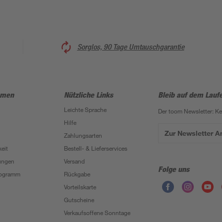
Sorglos, 90 Tage Umtauschgarantie
hmen
Nützliche Links
Bleib auf dem Lauf
Leichte Sprache
Der toom Newsletter: K
Hilfe
Zur Newsletter 
Zahlungsarten
eit
Bestell- & Lieferservices
ungen
Versand
Folge uns
Programm
Rückgabe
Vorteilskarte
Gutscheine
Verkaufsoffene Sonntage