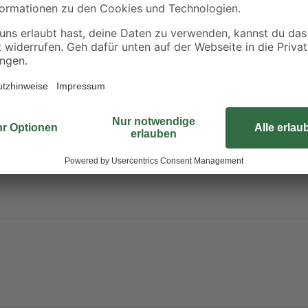
0
29
,
36
,
99
99
€
€
6,00 € / Liter
1,48 € / Kilogramm
chornsteine
30 mm mit Teleskopkopf und Kondensatzablauf seitlich