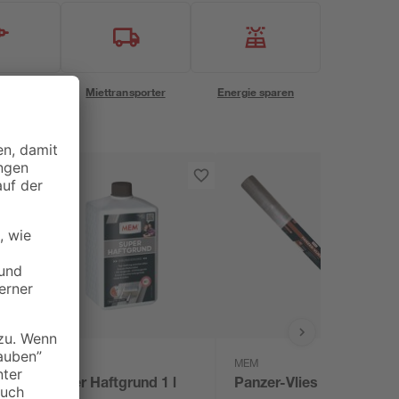
eservice
Miettransporter
Energie sparen
MEM
MEM
g
Super Haftgrund 1 l
Panzer-Vlies 10 x 1 m