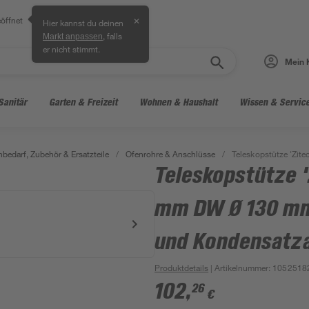
öffnet
✕
Hier kannst du deinen
, falls
Markt anpassen
er nicht stimmt.
Mein 
Sanitär
Garten & Freizeit
Wohnen & Haushalt
Wissen & Servic
bedarf, Zubehör & Ersatzteile
/
Ofenrohre & Anschlüsse
/
Teleskopstütze 'Zi
Teleskopstütze 
mm DW Ø 130 mm
und Kondensatza
Produktdetails
| Artikelnummer
:
1052518
102
,
26
€