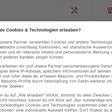
Handwerksservice
Mietgerät
MEM
MEM
Super Haftgrund 5 l
Dichtschlämme 25 k