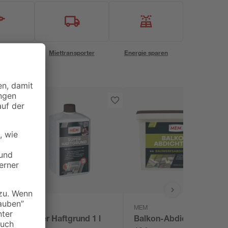
eservice
Miettransporter
Energie sparen
MEM
MEM
g
Super Haftgrund 1 l
Balkon-Abdichtung