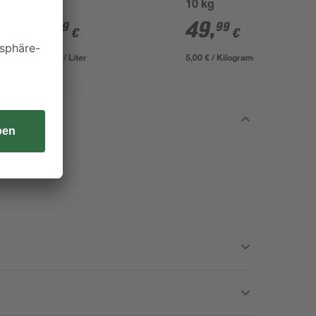
10 kg
9
,
49
,
49
99
€
€
9,49 € / Liter
5,00 € / Kilogramm