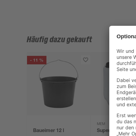
Häufig dazu gekauft
- 11 %
MEM
Baueimer 12 l
Super Haftgrund 