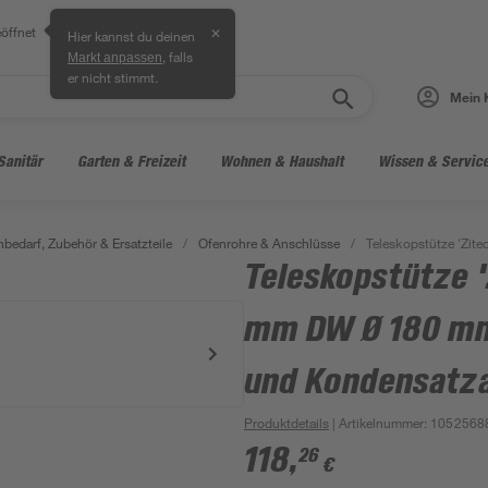
öffnet
✕
Hier kannst du deinen
, falls
Markt anpassen
er nicht stimmt.
Mein 
Sanitär
Garten & Freizeit
Wohnen & Haushalt
Wissen & Servic
bedarf, Zubehör & Ersatzteile
/
Ofenrohre & Anschlüsse
/
Teleskopstütze 'Zi
Teleskopstütze 
mm DW Ø 180 mm
und Kondensatza
Produktdetails
| Artikelnummer
:
1052568
118
,
26
€