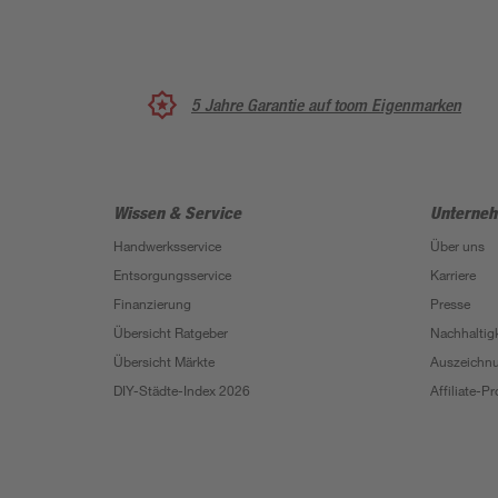
5 Jahre Garantie auf toom Eigenmarken
Wissen & Service
Unterne
Handwerksservice
Über uns
Entsorgungsservice
Karriere
Finanzierung
Presse
Übersicht Ratgeber
Nachhaltigk
Übersicht Märkte
Auszeichn
DIY-Städte-Index 2026
Affiliate-