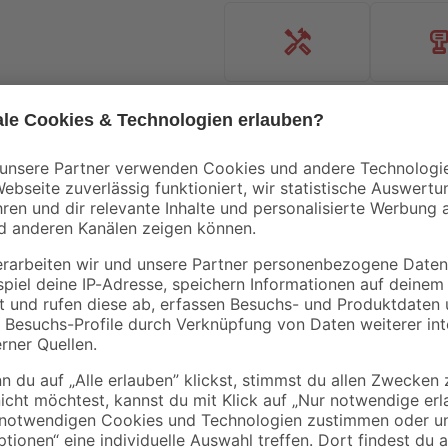
Handwerksservice
Mietgerät
toom
MEM
5 l
Deckenbürste
Dichtschlämme 25 k