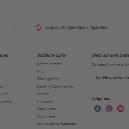
Sorglos, 90 Tage Umtauschgarantie
hmen
Nützliche Links
Bleib auf dem Lauf
Leichte Sprache
Der toom Newsletter: K
Hilfe
Zur Newsletter 
Zahlungsarten
eit
Bestell- & Lieferservices
ungen
Versand
Folge uns
Programm
Rückgabe
Vorteilskarte
Gutscheine
Verkaufsoffene Sonntage