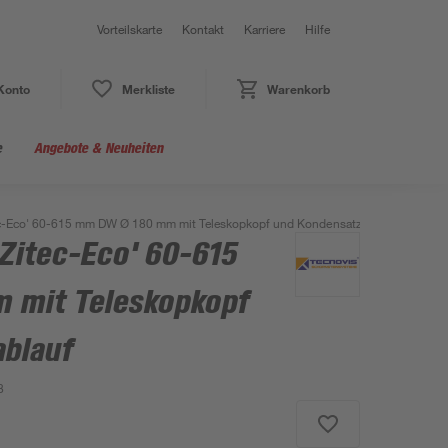
Vorteilskarte
Kontakt
Karriere
Hilfe
Konto
Merkliste
Warenkorb
e
Angebote & Neuheiten
tec-Eco' 60-615 mm DW Ø 180 mm mit Teleskopkopf und Kondensatzablauf
'Zitec-Eco' 60-615
 mit Teleskopkopf
blauf
8