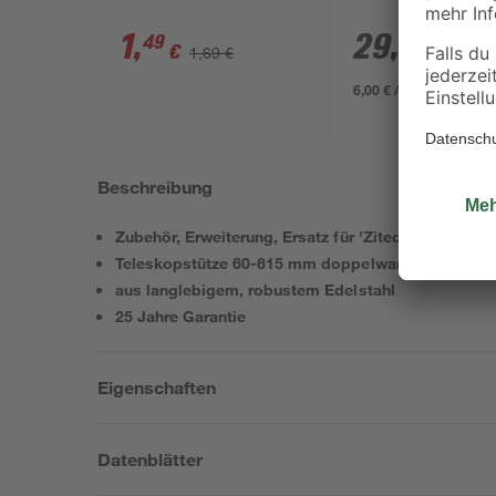
1
,
29
,
49
99
€
€
1,69 €
6,00 € / Liter
Beschreibung
Zubehör, Erweiterung, Ersatz für 'Zitec' Edelstahls
Teleskopstütze 60-615 mm doppelwandig (DW) Ø 1
aus langlebigem, robustem Edelstahl
25 Jahre Garantie
Eigenschaften
Datenblätter