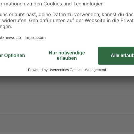
Synthetik 170 x 70
mm
6
,
36
,
29
99
€
€
1,48 € / Kilogramm
chornsteine
80 mm mit Teleskopkopf und Kondensatzablauf seitlich