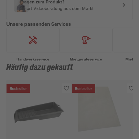
Fragen zum Produkt?
Sofort-Videoberatung aus dem Markt
Unsere passenden Services
Handwerksservice
Mietgeräteservice
Miettra
Häufig dazu gekauft
Bestseller
Bestseller