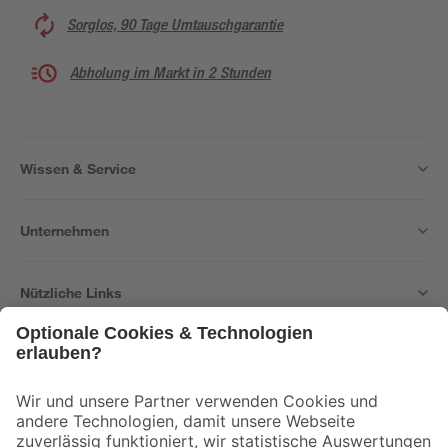
Sorglos, 90 Tage Umtauschgarantie
Abholung im Markt in 2 Stunden
Wissen & Service
Unternehmen
Nützliche Links
Bleib auf dem Laufenden mit unserem Newsletter
Der toom Newsletter: Keine Angebote und Aktionen mehr verpassen!
Zur Newsletter Anmeldung