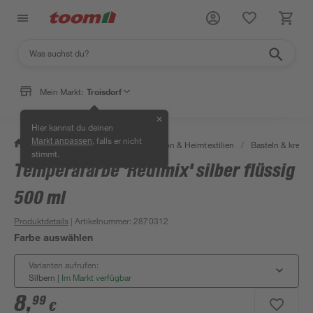
Mein Markt:
Troisdorf
✕
Hier kannst du deinen
, falls er nicht
Markt anpassen
/
Wohnen & Haushalt
/
Dekoration & Heimtextilien
/
Basteln & kreati
stimmt.
Temperafarbe 'Redimix' silber flüssig
500 ml
Produktdetails
| Artikelnummer
:
2870312
Farbe auswählen
Varianten aufrufen:
Silbern
|
Im Markt verfügbar
8
,
99
€