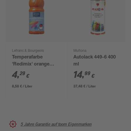
Lefranc & Bourgeois
Multona
Temperafarbe
Autolack 449-6 400
'Redimix' orange
ml
flüssig 500 ml
4
,
14
,
29
99
€
€
8,58 € / Liter
37,48 € / Liter
5 Jahre Garantie auf toom Eigenmarken