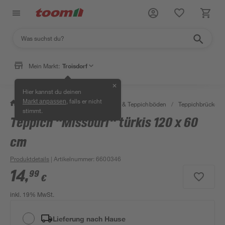
Mein Markt:
Troisdorf
✕
Hier kannst du deinen
, falls er nicht
Markt anpassen
/
Wohnen & Haushalt
/
Teppiche & Teppichböden
/
Teppichbrücken &
stimmt.
Teppich "Missouri" türkis 120 x 60
cm
Produktdetails
| Artikelnummer
:
6600346
14
,
99
€
inkl. 19% MwSt.
Lieferung nach Hause