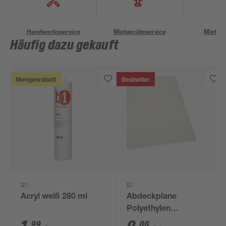
Handwerksservice
Mietgeräteservice
Miettra
Häufig dazu gekauft
Mengenrabatt
Bestseller
B1
B1
Acryl weiß 280 ml
Abdeckplane
Polyethylen
transparent 4 x 5 m
99
06