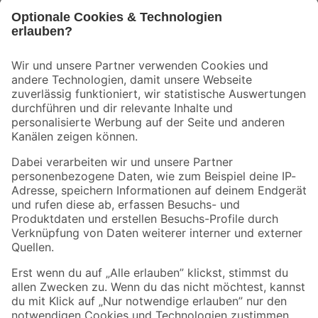
Bleib auf dem Laufenden mit unserem Newsletter
Der toom Newsletter: Keine Angebote und Aktionen mehr verpassen!
Zur Newsletter Anmeldung
Folge uns
Zahlungsarten
Versandarten
Sicher einkaufen
Jetzt die toom-App herunterladen