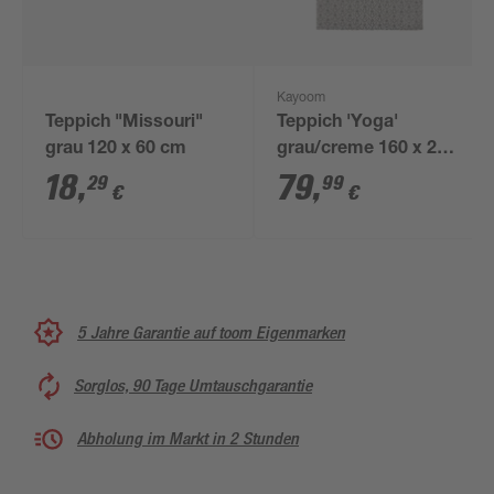
Kayoom
Teppich "Missouri"
Teppich 'Yoga'
grau 120 x 60 cm
grau/creme 160 x 230
cm
18
,
79
,
29
99
€
€
5 Jahre Garantie auf toom Eigenmarken
Sorglos, 90 Tage Umtauschgarantie
Abholung im Markt in 2 Stunden