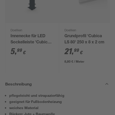
Doellken
Doellken
Innenecke für LED
Grundprofil 'Cubica
Sockelleiste 'Cubica
LS 80' 250 x 8 x 2 cm
LS 80' anthrazit
5
,
21
,
99
99
€
€
8,80 € / Meter
Beschreibung
pflegeleicht und strapazierfähig
geeignet für Fußbodenheizung
weiches Material
Rücken: Jute + Baumwolle