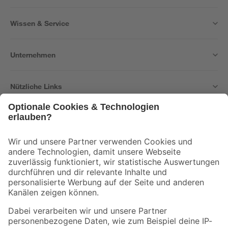
Wissen & Service
Unternehmen
Nützliche Links
Bleib auf dem Laufenden mit unserem Newsletter
Der toom Newsletter: Keine Angebote und Aktionen mehr verpassen!
Zur Newsletter Anmeldung
Folge uns