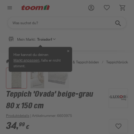
Mein Markt:
Troisdorf
✕
Hier kannst du deinen
, falls er nicht
Markt anpassen
/
Wohnen & Haushalt
/
Teppiche & Teppichböden
/
Teppichbrücken &
stimmt.
Teppich 'Ovada' beige-grau
80 x 150 cm
Produktdetails
| Artikelnummer
:
6600975
34
,
99
€