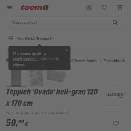
Mein Markt:
Troisdorf
✕
Hier kannst du deinen
, falls er nicht
Markt anpassen
/
Wohnen & Haushalt
/
Teppiche & Teppichböden
/
Teppichbrücken &
stimmt.
Teppich 'Ovada' hell-grau 120
x 170 cm
Produktdetails
| Artikelnummer
:
6600980
59
,
99
€