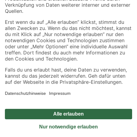
Sicher einkaufen
Jetzt die toom-App herunterladen
Alle Preisangaben in EUR inkl. gesetzl. MwSt.. Die dargestellten Angebote sind unter
Umständen nicht in allen Märkten verfügbar. Die angegebenen Verfügbarkeiten beziehen
sich auf den unter "Mein Markt" ausgewählten toom Baumarkt. Alle Angebote und
Produkte nur solange der Vorrat reicht.
*Paketversand ab 59 € versandkostenfrei, gilt nicht für Artikel mit Speditionsversand, hier
fallen zusätzliche Versandkosten an.
Datenschutz
Privatsphäre
Impressum
AGB
Nutzungsbedingungen
Widerrufsrecht
Vertrag widerrufen
Barrierefreiheit