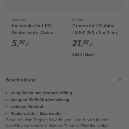
Doellken
Doellken
Innenecke für LED
Grundprofil 'Cubica
Sockelleiste 'Cubica
LS 80' 250 x 8 x 2 cm
LS 80' anthrazit
5
,
21
,
99
99
€
€
8,80 € / Meter
Beschreibung
pflegeleicht und strapazierfähig
geeignet für Fußbodenheizung
weiches Material
Rücken: Jute + Baumwolle
Sorge mit dem Teppich 'Ovada' von Luxor Living für eine
Wohlfühlatmosphäre in deinem Zuhause! Der flauschige