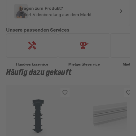
Fragen zum Produkt?
Sofort-Videoberatung aus dem Markt
Unsere passenden Services
Handwerksservice
Mietgeräteservice
Miettra
Häufig dazu gekauft