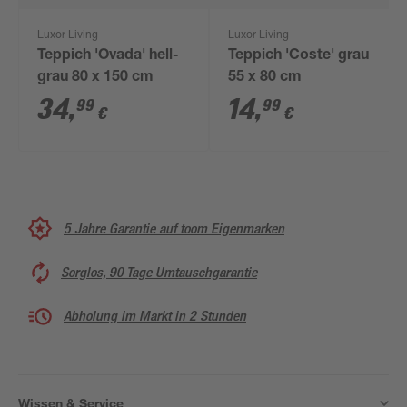
Luxor Living
Luxor Living
Teppich 'Ovada' hell-
Teppich 'Coste' grau
grau 80 x 150 cm
55 x 80 cm
34
,
14
,
99
99
€
€
5 Jahre Garantie auf toom Eigenmarken
Sorglos, 90 Tage Umtauschgarantie
Abholung im Markt in 2 Stunden
Wissen & Service