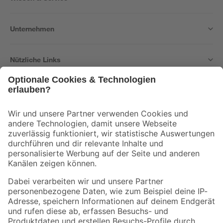
Unternehmen
Nützliche Links
Bleib auf dem Laufenden mit unserem Newsletter
Der toom Newsletter: Keine Angebote und Aktionen mehr verpassen!
Zur Newsletter Anmeldung
Folge uns
Zahlungsarten
Versandarten