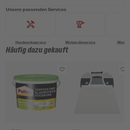
Unsere passenden Services
Handwerksservice
Mietgeräteservice
Miettra
Häufig dazu gekauft