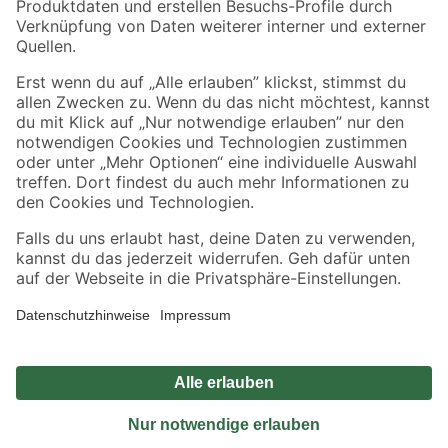
Sicher einkaufen
Jetzt die toom-App herunterladen
Alle Preisangaben in EUR inkl. gesetzl. MwSt.. Die dargestellten Angebote sind unter
Umständen nicht in allen Märkten verfügbar. Die angegebenen Verfügbarkeiten beziehen
sich auf den unter "Mein Markt" ausgewählten toom Baumarkt. Alle Angebote und
Produkte nur solange der Vorrat reicht.
*Paketversand ab 59 € versandkostenfrei, gilt nicht für Artikel mit Speditionsversand, hier
fallen zusätzliche Versandkosten an.
Datenschutz
Privatsphäre
Impressum
AGB
Nutzungsbedingungen
Widerrufsrecht
Vertrag widerrufen
Barrierefreiheit