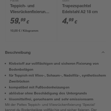
Pattex
toom
Teppich- und
Trapezspachtel
Vliesrückenfixierung
Edelstahl A2 18 cm
'Spezial' 6 kg
59
,
4
,
99
99
€
€
10,00 € / Kilogramm
Beschreibung
Klebstoff zur vollflächigen und sicheren Fixierung von
Bodenbelägen
für Teppich mit Vlies-, Schaum-, Nadelfilz-, synthetischem
Zweitrücken
kompatibel mit Fußbodenheizungen
ablösbar ohne Beschädigung des Untergrunds
lösemittelfrei, geruchsarm und sehr emissionsarm
Mit der Pattex Teppich- und Vliesrückenfixierung 'Spezial'
kannst du Bodenbeläge vollflächig und sicher fixieren. Der