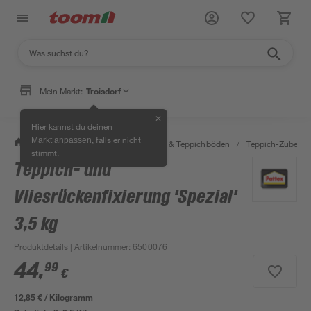
Mein Markt:
Troisdorf
✕
Hier kannst du deinen
, falls er nicht
Markt anpassen
/
Wohnen & Haushalt
/
Teppiche & Teppichböden
/
Teppich-Zubehör
stimmt.
Teppich- und
Vliesrückenfixierung 'Spezial'
3,5 kg
Produktdetails
| Artikelnummer
:
6500076
44
,
99
€
12,85 € / Kilogramm