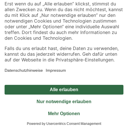
Sicher einkaufen
Jetzt die toom-App herunterladen
Alle Preisangaben in EUR inkl. gesetzl. MwSt.. Die dargestellten Angebote sind unter
Umständen nicht in allen Märkten verfügbar. Die angegebenen Verfügbarkeiten beziehen
sich auf den unter "Mein Markt" ausgewählten toom Baumarkt. Alle Angebote und
Produkte nur solange der Vorrat reicht.
*Paketversand ab 59 € versandkostenfrei, gilt nicht für Artikel mit Speditionsversand, hier
fallen zusätzliche Versandkosten an.
Datenschutz
Privatsphäre
Impressum
AGB
Nutzungsbedingungen
Widerrufsrecht
Vertrag widerrufen
Barrierefreiheit
© 2026 toom Baumarkt GmbH