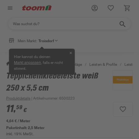
Mein Markt:
Troisdorf
✕
Hier kannst du deinen
, falls er nicht
Markt anpassen
/
Bauen & Renovieren
/
Bodenbeläge
/
Leisten & Profile
/
Leisten 
stimmt.
Teppicheinklebeleiste weiß
250 x 5,5 cm
Produktdetails
| Artikelnummer
:
6500223
11
,
59
€
4,64 € / Meter
Paketinhalt:
2,5 Meter
inkl. 19% MwSt.