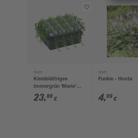
toom
toom
Kleinblättriges
Funkie - Hosta
Immergrün 'Marie'
violett 9 cm Topf,
23
,
4
,
88
99
€
€
12er-Set