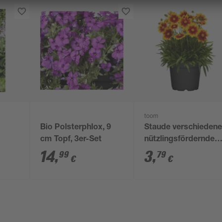
toom
Bio Polsterphlox, 9
Staude verschieden
cm Topf, 3er-Set
nützlingsfördernde
Sorten 13 cm Topf
14
,
3
,
99
79
€
€