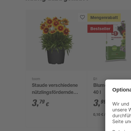
Mengenrabatt
Bestseller
toom
B1
Staude verschiedene
Blumenerde torff
nützlingsfördernde
40 l
Sorten 13 cm Topf
3
,
3
,
79
99
€
€
0,10 € / Liter