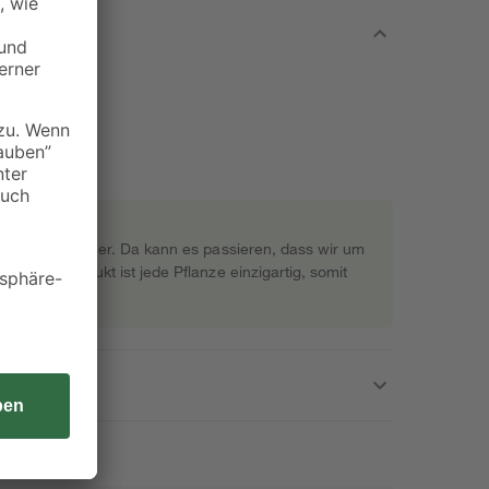
rekt beim Gärtner. Da kann es passieren, dass wir um
s Naturprodukt ist jede Pflanze einzigartig, somit