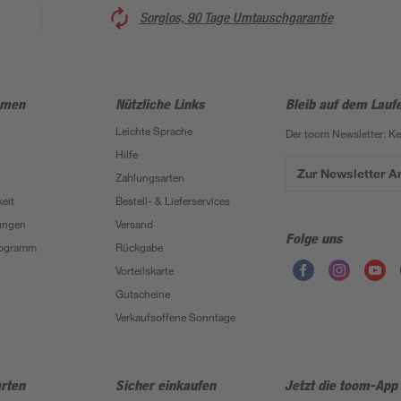
Sorglos, 90 Tage Umtauschgarantie
hmen
Nützliche Links
Bleib auf dem Lauf
Leichte Sprache
Der toom Newsletter: K
Hilfe
Zur Newsletter 
Zahlungsarten
eit
Bestell- & Lieferservices
ungen
Versand
Folge uns
Programm
Rückgabe
Vorteilskarte
Gutscheine
Verkaufsoffene Sonntage
rten
Sicher einkaufen
Jetzt die toom-App