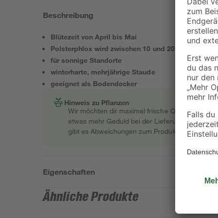
Beschreibung
Blütezeit von April bis Mai
Polsterphlox wird zwischen 10 und 20 cm hoch
für sonnige Standorte
winterharte, mehrjährige Staude
geeignet als Bodendecker
Hinweis zu Pflanzen
Wir möchten dir maximal frische Qualität garant
etwas mehr Geduld bei der Lieferung bitten müss
gibt es Abweichungen zum Produktfoto.
Eigenschaften
Ähnliche Produkte