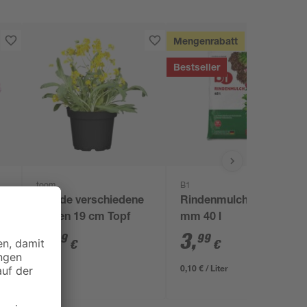
Mengenrabatt
Bestseller
toom
B1
Staude verschiedene
Rindenmulch 0-40
Sorten 19 cm Topf
mm 40 l
8
,
3
,
99
99
€
€
0,10 € / Liter