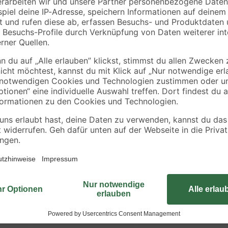
ieren. Deswegen ordern wir deine Pflanze erst nach der Bestellung di
en. So kannst du dich über eine frische und gesunde Pflanze freuen! Al