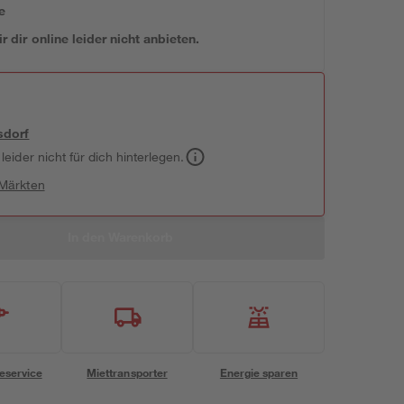
e
 dir online leider nicht anbieten.
sdorf
leider nicht für dich hinterlegen.
 Märkten
In den Warenkorb
eservice
Miettransporter
Energie sparen