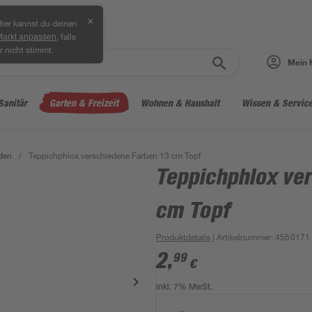
✕
ier kannst du deinen
, falls
Markt anpassen
r nicht stimmt.
Mein 
Sanitär
Garten & Freizeit
Wohnen & Haushalt
Wissen & Servic
den
/
Teppichphlox verschiedene Farben 13 cm Topf
Teppichphlox ve
cm Topf
Produktdetails
| Artikelnummer
:
4550171
2
,
99
€
inkl. 7% MwSt.