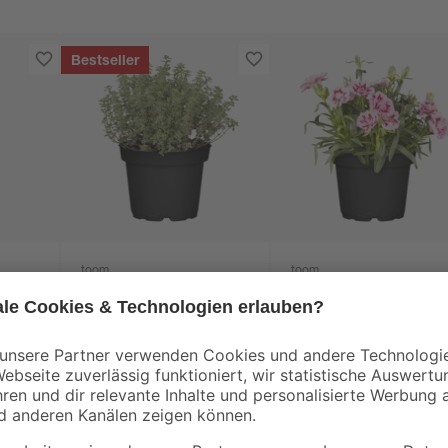
Bestseller
toom
toom
rei
Italienische Kräuter
Nelke 'Oscar'
verschiedene Sorten
verschiedene Farben
14 cm Topf
10,5 cm Topf
3
,
2
,
59
99
€
€