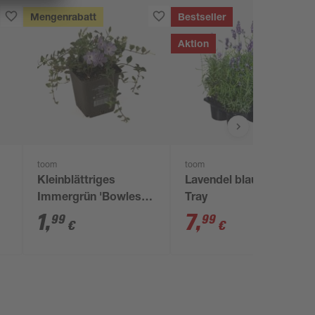
Mengenrabatt
Bestseller
Aktion
toom
toom
e
Kleinblättriges
Lavendel blau 6er-
Immergrün 'Bowles' 9
Tray
cm Topf
1
,
7
,
99
99
€
€