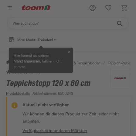
Mein Markt:
Troisdorf
✕
Hier kannst du deinen
, falls er nicht
Markt anpassen
/
Wohnen & Haushalt
/
Teppiche & Teppichböden
/
Teppich-Zubehör
stimmt.
(1)
Teppichstopp 120 x 60 cm
Produktdetails
| Artikelnummer
:
6500243
Aktuell nicht verfügbar
Wir können dir dieses Produkt zur Zeit leider nicht
anbieten.
Verfügbarkeit in anderen Märkten