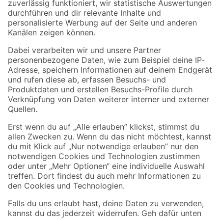
Zur Newsletter Anmeldung
Folge uns
Zahlungsarten
Versandarten
Sicher einkaufen
Jetzt die toom-App herunterladen
Alle Preisangaben in EUR inkl. gesetzl. MwSt.. Die dargestellten Angebote sind unter