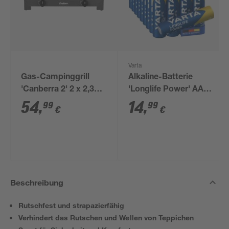
Varta
Gas-Campinggrill
Alkaline-Batterie
'Canberra 2' 2 x 2,3
'Longlife Power' AAA
kw, 2-flammig
40 Stück
54
,
14
,
99
99
€
€
Beschreibung
Rutschfest und strapazierfähig
Verhindert das Rutschen und Wellen von Teppichen