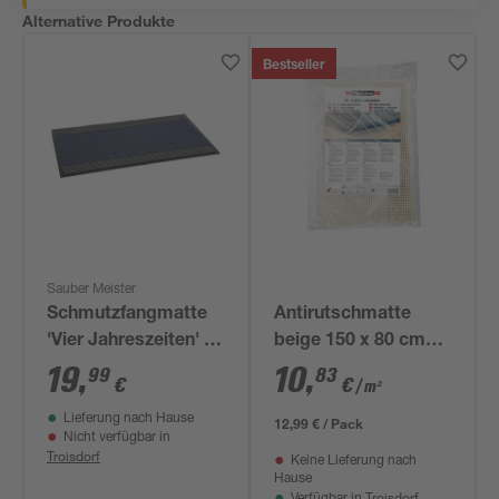
Alternative Produkte
Bestseller
Sauber Meister
Schmutzfangmatte
Antirutschmatte
'Vier Jahreszeiten' 40
beige 150 x 80 cm
x 68 cm
Meterware
19
,
10
,
99
83
€
€
/ m²
Lieferung nach Hause
12,99 € / Pack
Nicht verfügbar in
Troisdorf
Keine Lieferung nach
Hause
Troisdorf