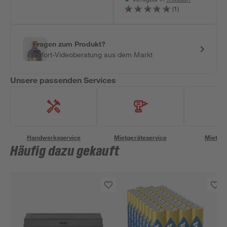
Verfügbar in
(1)
Fragen zum Produkt?
Sofort-Videoberatung aus dem Markt
Unsere passenden Services
Handwerksservice
Mietgeräteservice
Miettra
Häufig dazu gekauft