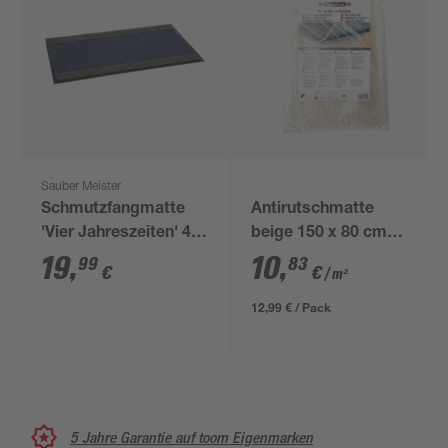
Sauber Meister
Schmutzfangmatte
Antirutschmatte
'Vier Jahreszeiten' 40
beige 150 x 80 cm
x 68 cm
Meterware
19
,
10
,
99
83
€
€
/ m²
12,99 € / Pack
5 Jahre Garantie auf toom Eigenmarken