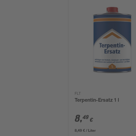
FLT
Terpentin-Ersatz 1 l
8
,
49
€
8,49 € / Liter