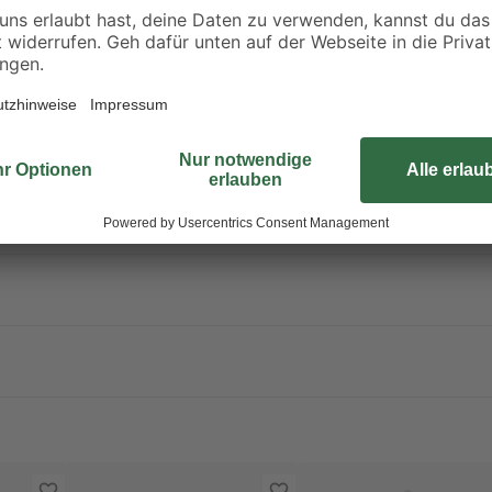
nn bei Verschlucken und Eindringen in die Atemwege tödlich sein. Ka
en mit langfristiger Wirkung. Wiederholter Kontakt kann zu spröder o
n gelangen. Ist ärztlicher Rat erforderlich, Verpackung oder Kennzeic
Bei Berührung mit der Haut [oder dem Haar]: Alle kontaminierten Klei
 Behälter nur völlig restentleert der Wertstoffsammlung zuführen! G