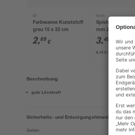
B1
toom
Farbwanne Kunststoff
Spielsand beige 
grau 15 x 32 cm
mm 25 kg
2
,
3
,
69
49
€
€
0,14 € / Kilogramm
Beschreibung
gute Lösekraft
Sicherheits- und Entsorgungshinweise
Gefahr