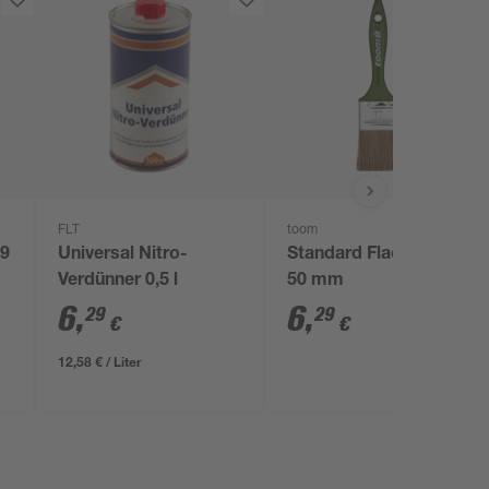
FLT
toom
 9
Universal Nitro-
Standard Flachpinsel
Verdünner 0,5 l
50 mm
6
,
6
,
29
29
€
€
12,58 € / Liter