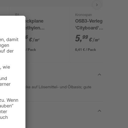
B1
Kronospan
Abdeckplane
OSB3-Verlegeplatte
Polyethylen
'Cityboard'
transparent 4 x 5 m
ungeschliffen 1690 x
0
,
5
,
06
99
€
€
/ m²
/ m²
634 x 12 mm
1,29 € / Pack
6,41 € / Pack
iniger für Lacke auf Lösemittel- und Ölbasis; gute