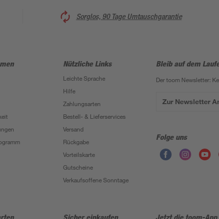
Sorglos, 90 Tage Umtauschgarantie
hmen
Nützliche Links
Bleib auf dem Lauf
Leichte Sprache
Der toom Newsletter: K
Hilfe
Zur Newsletter 
Zahlungsarten
eit
Bestell- & Lieferservices
ungen
Versand
Folge uns
Programm
Rückgabe
Vorteilskarte
Gutscheine
Verkaufsoffene Sonntage
rten
Sicher einkaufen
Jetzt die toom-App