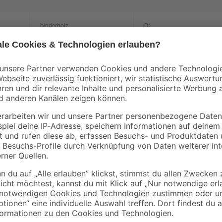
binderholz
B1
0-2
Latte sägerau 2000 x
Flachpinselset 3-tlg.
48 x 24 mm
1
,
5
,
78
59
€
€
0,89 € / Meter
Terpentin-Ersatz: Verdünner und Re
Lösekraft