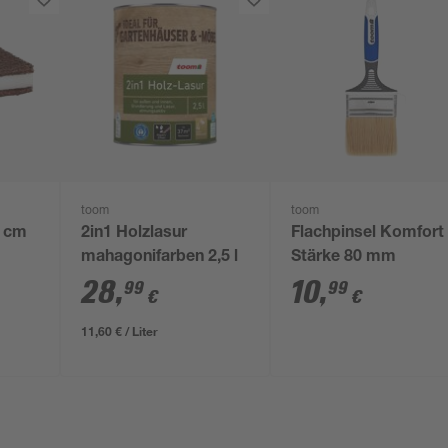
toom
toom
0 cm
2in1 Holzlasur
Flachpinsel Komfort
mahagonifarben 2,5 l
Stärke 80 mm
28
,
10
,
99
99
€
€
11,60 € / Liter