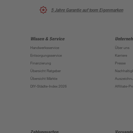
5 Jahre Garantie auf toom Eigenmarken
Wissen & Service
Unterne
Handwerksservice
Über uns
Entsorgungsservice
Karriere
Finanzierung
Presse
Übersicht Ratgeber
Nachhaltigk
Übersicht Märkte
Auszeichn
DIY-Städte-Index 2026
Affiliate-
Zahlungsarten
Versanda