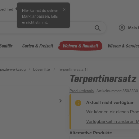
geöffnet
✕
Hier kannst du deinen
, falls
Markt anpassen
er nicht stimmt.
Mein 
Sanitär
Garten & Freizeit
Wohnen & Haushalt
Wissen & Servic
pezierwerkzeug
/
Lösemittel
/
Terpentinersatz 1 l
Terpentinersatz 1
Produktdetails
| Artikelnummer
:
8503330
Aktuell nicht verfügbar
Wir können dir dieses Produ
Verfügbarkeit in anderen 
Alternative Produkte