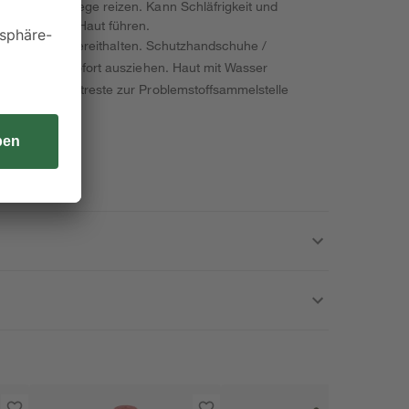
nn die Atemwege reizen. Kann Schläfrigkeit und
der rissiger Haut führen.
hnungsetikett bereithalten. Schutzhandschuhe /
dungsstücke sofort ausziehen. Haut mit Wasser
rößere Produktreste zur Problemstoffsammelstelle