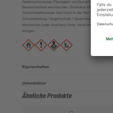
Gefahrenhinweise: Flüssigkeit und Dampf entzündbar. Ka
Benommenheit verursachen. Schädlich für Wasserorganism
Sicherheitshinweise: Darf nicht in die Hände von Kinder
Schutzkleidung / Augenschutz / Gesichtsschutz tragen. 
abwaschen [oder duschen].Unter Verschluss aufbewahren.
bringen.
Eigenschaften
Datenblätter
Ähnliche Produkte