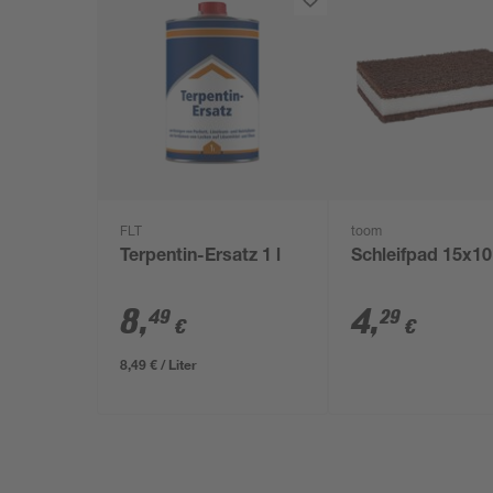
FLT
toom
Terpentin-Ersatz 1 l
Schleifpad 15x1
8
,
4
,
49
29
€
€
8,49 € / Liter