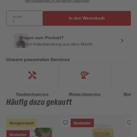
Verfügbarkeit in anderen Märkten
Anzahl:
In den Warenkorb
Fragen zum Produkt?
Sofort-Videoberatung aus dem Markt
Unsere passenden Services
Handwerksservice
Mietgeräteservice
Miettra
Häufig dazu gekauft
Mengenrabatt
Bestseller
Bestseller