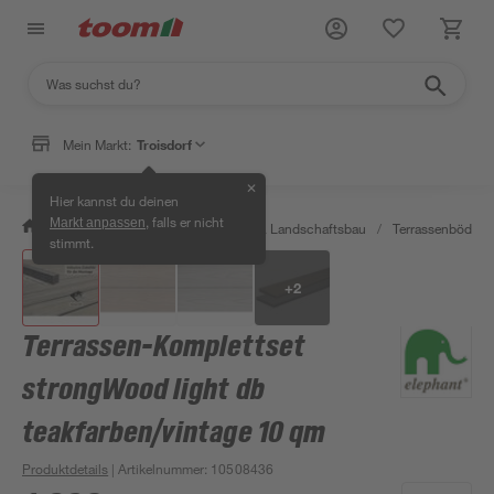
Mein Markt:
Troisdorf
✕
Hier kannst du deinen
, falls er nicht
Markt anpassen
/
Garten & Freizeit
/
Gartenbau & Landschaftsbau
/
Terrassenböden 
stimmt.
+
2
Terrassen-Komplettset
strongWood light db
teakfarben/vintage 10 qm
Produktdetails
| Artikelnummer
:
10508436