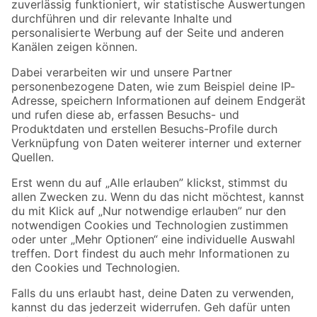
Zur Newsletter Anmeldung
Folge uns
Zahlungsarten
Versandarten
Sicher einkaufen
Jetzt die toom-App herunterladen
Alle Preisangaben in EUR inkl. gesetzl. MwSt.. Die dargestellten Angebote sind unter