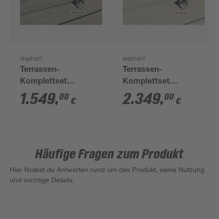
elephant
elephant
Terrassen-
Terrassen-
Komplettset
Komplettset
'strongWood light db'
'strongWood solid db'
1.549
,
2.349
,
00
00
€
€
teakfarben/vintage 12
muschelfarben/steinfarbe
qm
20 qm
Häufige Fragen zum Produkt
Hier findest du Antworten rund um das Produkt, seine Nutzung
und wichtige Details.