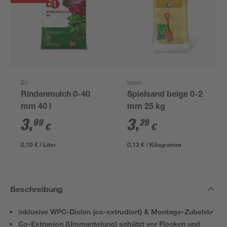
B1
toom
Rindenmulch 0-40
Spielsand beige 0-2
mm 40 l
mm 25 kg
3
,
3
,
99
29
€
€
0,10 € / Liter
0,13 € / Kilogramm
Beschreibung
inklusive WPC-Dielen (co-extrudiert) & Montage-Zubehör
Co-Extrusion (Ummantelung) schützt vor Flecken und