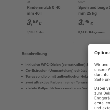
B1
toom
Rindenmulch 0-40
Spielsand beige 
mm 40 l
mm 25 kg
3
,
3
,
99
49
€
€
0,10 € / Liter
0,14 € / Kilogramm
Beschreibung
inklusive WPC-Dielen (co-extrudiert) & Montage-Z
Co-Extrusion (Ummantelung) schützt vor Flecken u
Terrassendiele mit authentischer Holzoptik (gebür
zwei attraktive Farben in einer Terrassendiele verei
stabile Vollprofil-Terrassendiele – Verlegung ohne