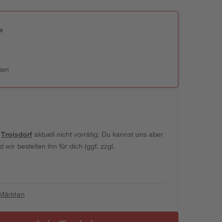
e
n
ten
t
Troisdorf
aktuell nicht vorrätig. Du kannst uns aber
wir bestellen ihn für dich (ggf. zzgl.
 Märkten