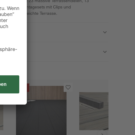
ettset umfasst 23 massive Terrassendielen, 13
le sowie 2 Montagesets mit Clips und
lebige, pflegeleichte Terrasse.
- 30 %