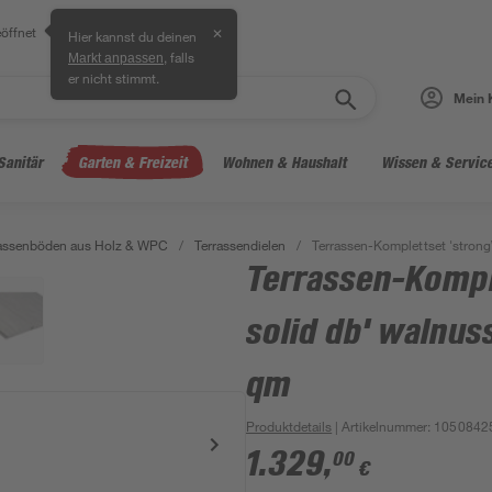
öffnet
✕
Hier kannst du deinen
, falls
Markt anpassen
er nicht stimmt.
Mein 
Sanitär
Garten & Freizeit
Wohnen & Haushalt
Wissen & Servic
rassenböden aus Holz & WPC
/
Terrassendielen
/
Terrassen-Komplettset 'stron
Terrassen-Komp
solid db' walnus
qm
Produktdetails
| Artikelnummer
:
1050842
1.329
,
00
€