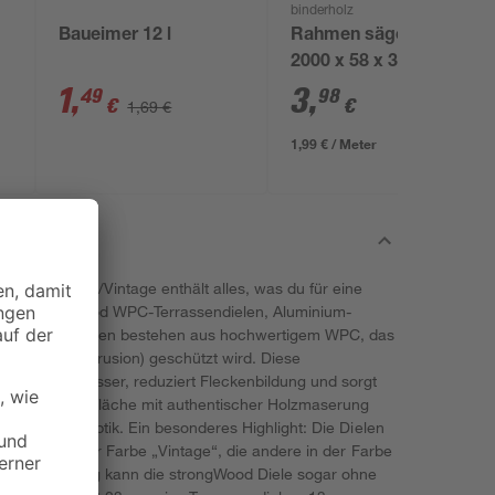
binderholz
t
Baueimer 12 l
Rahmen sägerau
2000 x 58 x 38 mm
1
,
3
,
49
98
€
€
1,69 €
1,99 € / Meter
set Walnuss/Vintage enthält alles, was du für eine
gst: strongWood WPC-Terrassendielen, Aluminium-
terial. Die Dielen bestehen aus hochwertigem WPC, das
ung (Co-Extrusion) geschützt wird. Diese
ingen von Wasser, reduziert Fleckenbildung und sorgt
lität. Die Oberfläche mit authentischer Holzmaserung
he, elegante Optik. Ein besonderes Highlight: Die Dielen
eine Seite in der Farbe „Vintage“, die andere in der Farbe
 Ummantelung kann die strongWood Diele sogar ohne