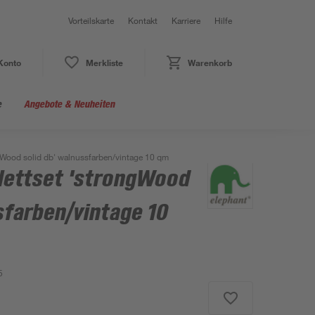
Vorteilskarte
Kontakt
Karriere
Hilfe
Konto
Merkliste
Warenkorb
e
Angebote & Neuheiten
gWood solid db' walnussfarben/vintage 10 qm
lettset 'strongWood
sfarben/vintage 10
5