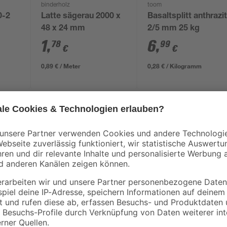
binderholz
toom
0-2
Latte sägerau 2000 x
Basaltsplitt anthrazi
48 x 24 mm
2/5 mm 25 kg
1
,
6
,
78
99
€
€
0,89 € / Meter
0,28 € / Kilogramm
Das strongWood Terrassen-Komplett
ubehör
etwa 10 m² große Terrasse benöti
nd Witterung
Unterkonstruktion und Montagema
stete Holzmaserung)
durch eine robuste HDPE-Ummantel
nt
Beschichtung verhindert das Eindr
 Gefälle möglich
für eine hohe Farb- und Formstabi
verleiht der Terrasse eine natürlic
sind beidseitig farblich nutzbar – 
„Walnuss“. Dank der schützenden