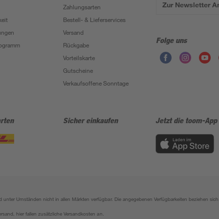
Zur Newsletter 
Zahlungsarten
eit
Bestell- & Lieferservices
ungen
Versand
Folge uns
Programm
Rückgabe
Vorteilskarte
Gutscheine
Verkaufsoffene Sonntage
rten
Sicher einkaufen
Jetzt die toom-App
sind unter Umständen nicht in allen Märkten verfügbar. Die angegebenen Verfügbarkeiten beziehen s
ersand, hier fallen zusätzliche Versandkosten an.