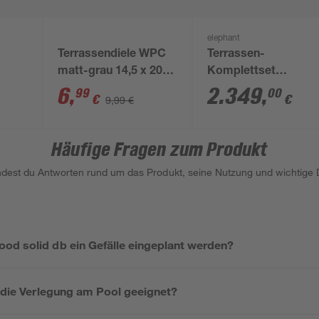
elephant
Terrassendiele WPC
Terrassen-
matt-grau 14,5 x 200
Komplettset
d db'
x 2,1 cm
'strongWood solid d
6
,
2.349
,
99
00
€
€
9,99 €
intage
muschelfarben/stein
20 qm
Häufige Fragen zum Produkt
indest du Antworten rund um das Produkt, seine Nutzung und wichtige D
od solid db ein Gefälle eingeplant werden?
r die Verlegung am Pool geeignet?