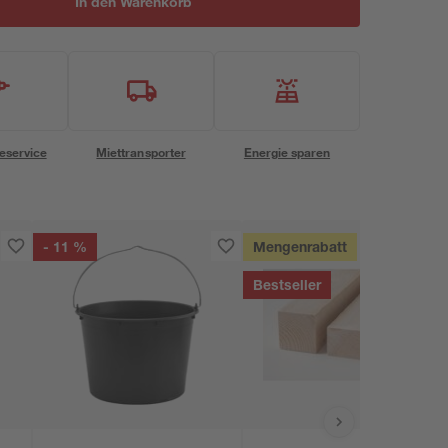
In den Warenkorb
eservice
Miettransporter
Energie sparen
- 11 %
Mengenrabatt
Bestseller