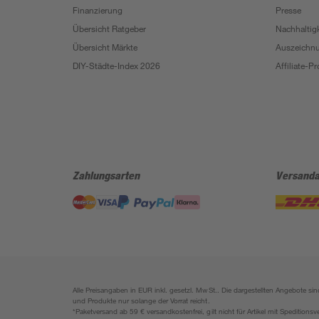
Finanzierung
Presse
Übersicht Ratgeber
Nachhaltigk
Übersicht Märkte
Auszeichn
DIY-Städte-Index 2026
Affiliate-
Zahlungsarten
Versanda
Alle Preisangaben in EUR inkl. gesetzl. MwSt.. Die dargestellten Angebote 
und Produkte nur solange der Vorrat reicht.
*Paketversand ab 59 € versandkostenfrei, gilt nicht für Artikel mit Speditionsv