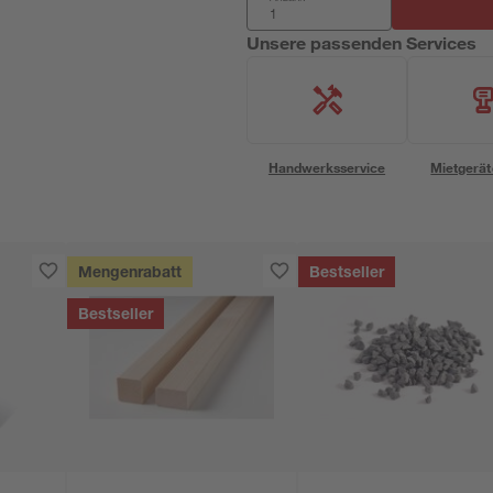
Unsere passenden Services
Handwerksservice
Mietgerät
Mengenrabatt
Bestseller
Bestseller