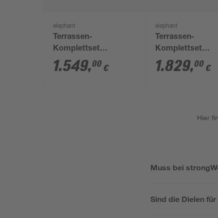
elephant
elephant
Terrassen-
Terrassen-
Komplettset
Komplettset
'strongWood light db'
'strongWood soli
1.549
,
1.829
,
00
00
€
€
teakfarben/vintage 12
walnussfarben/v
qm
15 qm
Hier f
Muss bei strongWo
Sind die Dielen fü