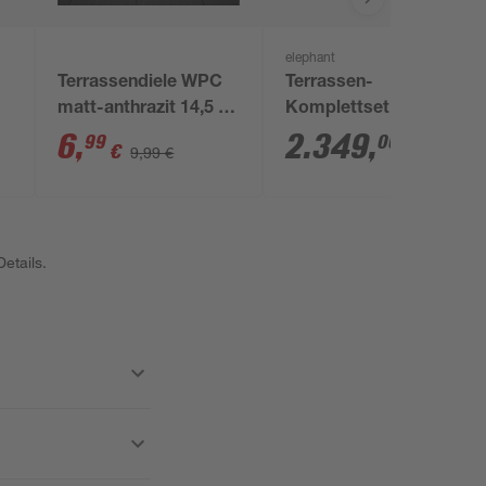
elephant
Terrassendiele WPC
Terrassen-
matt-anthrazit 14,5 x
Komplettset
b'
200 x 2,1 cm
'strongWood light db'
6
,
2.349
,
99
00
€
€
9,99 €
farben
teakfarben/vintage 20
qm
etails.