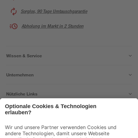
Sorglos, 90 Tage Umtauschgarantie
Abholung im Markt in 2 Stunden
Wissen & Service
Unternehmen
Nützliche Links
Bleib auf dem Laufenden mit unserem Newsletter
Der toom Newsletter: Keine Angebote und Aktionen mehr verpassen!