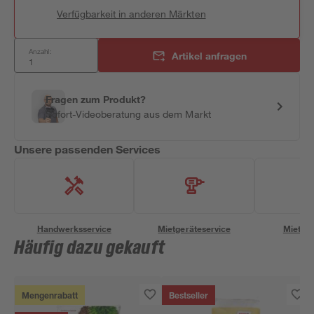
Verfügbarkeit in anderen Märkten
Anzahl:
Artikel anfragen
Fragen zum Produkt?
Sofort-Videoberatung aus dem Markt
Unsere passenden Services
Handwerksservice
Mietgeräteservice
Miettra
Häufig dazu gekauft
Mengenrabatt
Bestseller