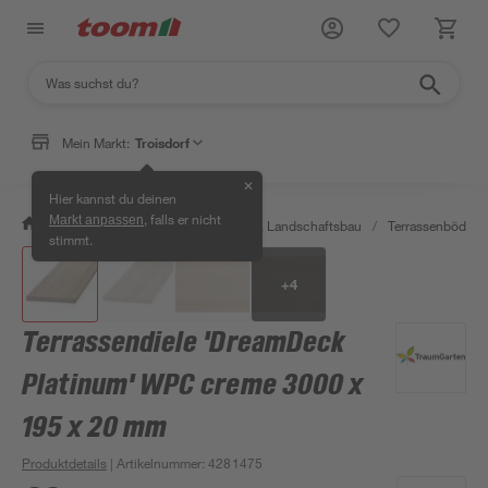
Mein Markt:
Troisdorf
✕
Hier kannst du deinen
, falls er nicht
Markt anpassen
/
Garten & Freizeit
/
Gartenbau & Landschaftsbau
/
Terrassenböden 
stimmt.
+
4
Terrassendiele 'DreamDeck
Platinum' WPC creme 3000 x
195 x 20 mm
Produktdetails
| Artikelnummer
:
4281475