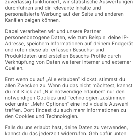
Zur Newsletter Anmeldung
Folge uns
Zahlungsarten
Versandarten
Sicher einkaufen
Jetzt die toom-App herunterladen
Alle Preisangaben in EUR inkl. gesetzl. MwSt.. Die dargestellten Angebote sind unter