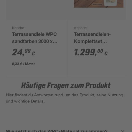
Kosche
elephant
Terrassendiele WPC
Terrassendielen-
sandfarben 3000 x
Komplettset
145 x 26 mm
'CoBAM® S'
24
,
1.299
,
99
00
€
€
kaffeefarben 12 qm
8,33 € / Meter
Häufige Fragen zum Produkt
Hier findest du Antworten rund um das Produkt, seine Nutzung
und wichtige Details.
Wie setzt sich das WPC-Material zusammen?