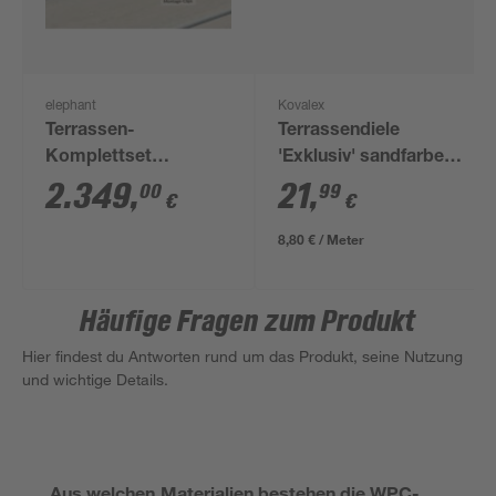
elephant
Kovalex
Terrassen-
Terrassendiele
Komplettset
'Exklusiv' sandfarben
'strongWood solid db'
matt 2500 x 145 x 26
2.349
,
21
,
00
99
€
€
muschelfarben/steinfarben
mm
20 qm
8,80 € / Meter
Häufige Fragen zum Produkt
Hier findest du Antworten rund um das Produkt, seine Nutzung
und wichtige Details.
Aus welchen Materialien bestehen die WPC-