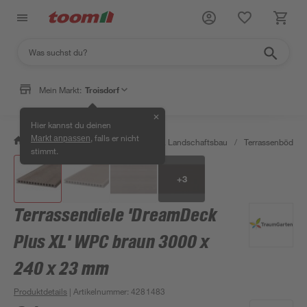
Mein Markt:
Troisdorf
✕
Hier kannst du deinen
, falls er nicht
Markt anpassen
/
Garten & Freizeit
/
Gartenbau & Landschaftsbau
/
Terrassenböden 
stimmt.
+
3
Terrassendiele 'DreamDeck
Plus XL' WPC braun 3000 x
240 x 23 mm
Produktdetails
| Artikelnummer
:
4281483