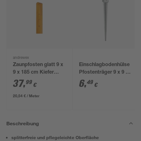
andrewex
Zaunpfosten glatt 9 x
Einschlagbodenhülse
9 x 185 cm Kiefer
Pfostenträger 9 x 9 x
pinie
90 cm
37
,
6
,
99
49
€
€
20,54 € / Meter
Beschreibung
splitterfreie und pflegeleichte Oberfläche