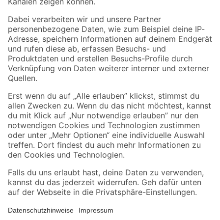
Folge uns
Zahlungsarten
Versandarten
Sicher einkaufen
Jetzt die toom-App herunterladen
Alle Preisangaben in EUR inkl. gesetzl. MwSt.. Die dargestellten Angebote sind unter
Umständen nicht in allen Märkten verfügbar. Die angegebenen Verfügbarkeiten beziehen
sich auf den unter "Mein Markt" ausgewählten toom Baumarkt. Alle Angebote und
Produkte nur solange der Vorrat reicht.
*Paketversand ab 59 € versandkostenfrei, gilt nicht für Artikel mit Speditionsversand, hier