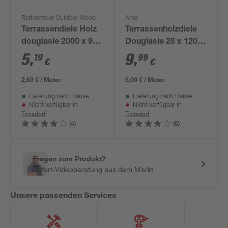
Rettenmeier Outdoor Wood
Ante
Terrassendiele Holz
Terrassenholzdiele
douglasie 2000 x 95
Douglasie 28 x 120 x
x 21 mm
2000 mm
5
,
9
,
19
99
€
€
2,60 € / Meter
5,00 € / Meter
Lieferung nach Hause
Lieferung nach Hause
Nicht verfügbar in
Nicht verfügbar in
Troisdorf
Troisdorf
(4)
(6)
Fragen zum Produkt?
Sofort-Videoberatung aus dem Markt
Unsere passenden Services