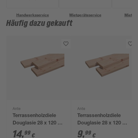
Handwerksservice
Mietgeräteservice
Miettra
Häufig dazu gekauft
Ante
Ante
Terrassenholzdiele
Terrassenholzdiele
Douglasie 28 x 120 x
Douglasie 28 x 120 x
3000 mm
2000 mm
14
,
9
,
99
99
€
€