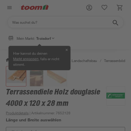
Mein Markt:
Troisdorf
✕
Hier kannst du deinen
, falls er nicht
Markt anpassen
/
Garten & Freizeit
/
Gartenbau & Landschaftsbau
/
Terrassenböden 
stimmt.
Terrassendiele Holz douglasie
4000 x 120 x 28 mm
Produktdetails
| Artikelnummer
:
7652128
Länge und Breite auswählen