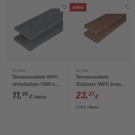
Aktion
Kovalex
Kovalex
Terrassendiele WPC
Terrassendiele
eichefarben 1000 x
'Exklusiv' WPC braun
145 x 20 mm
3000 x 145 x 26 mm
11
,
23
,
99
37
€
€
/ Meter
7,79 € / Meter