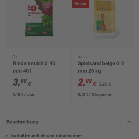
Aktion
B1
toom
Rindenmulch 0-40
Spielsand beige 0-2
mm 40 l
mm 25 kg
3
,
2
,
99
99
€
€
3,29 €
0,10 € / Liter
0,12 € / Kilogramm
Beschreibung
barfußfreundlich und rutschsicher