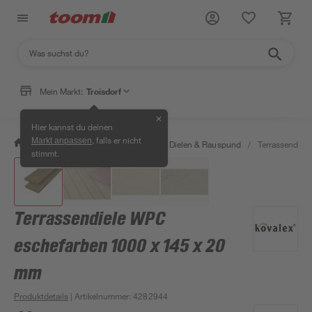
Mein Markt:
Troisdorf
✕
Hier kannst du deinen
, falls er nicht
Markt anpassen
/
Bauen & Renovieren
/
Holz
/
Dielen & Rauspund
/
Terrassendiel
stimmt.
Terrassendiele WPC
eschefarben 1000 x 145 x 20
mm
Produktdetails
| Artikelnummer
:
4282944