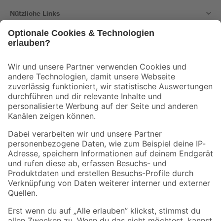
Nützliche Links
Bleib auf dem Laufenden mit unserem Newsletter
Der toom Newsletter: Keine Angebote und Aktionen mehr verpassen!
Zur Newsletter Anmeldung
Folge uns
Zahlungsarten
Versandarten
Sicher einkaufen