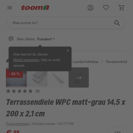
Mein Markt:
Troisdorf
✕
Hier kannst du deinen
, falls er nicht
Markt anpassen
/
Garten & Freizeit
/
Gartenbau & Landschaftsbau
/
Terrassenböden 
stimmt.
- 30 %
+
3
(2)
Terrassendiele WPC matt-grau 14,5 x
200 x 2,1 cm
Produktdetails
| Artikelnummer
:
10472106
99