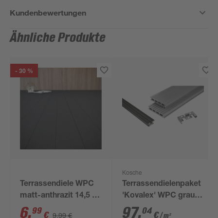
Kundenbewertungen
Ähnliche Produkte
- 30 %
Kosche
Terrassendiele WPC
Terrassendielenpaket
matt-anthrazit 14,5 x
'Kovalex' WPC grau
200 x 2,1 cm
4000 x 6000 x 26 mm
6
,
97
,
99
04
€
€
9,99 €
/ m²