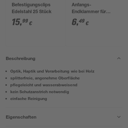
Befestigungsclips
Anfangs-
Edelstahl 25 Stück
Endklammer für
WPC-Dielen, 10 Stück
15
,
6
,
99
49
€
€
Beschreibung
Optik, Haptik und Verarbeitung wie bei Holz
splitterfreie, angenehme Oberfläche
pflegeleicht und wasserabweisend
kein Schutzanstrich notwendig
einfache Reinigung
Eigenschaften