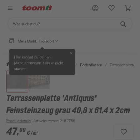
Mein Markt:
Troisdorf
✕
Hier kannst du deinen
, falls er nicht
Markt anpassen
/
Bauen & Renovieren
/
Fliesen
/
Bodenfliesen
/
Terrassenplatte '
stimmt.
Terrassenplatte 'Antiquus'
Feinsteinzeug grau 40,8 x 61,4 x 2cm
Produktdetails
| Artikelnummer
:
2152756
47
,
00
€
/ m²