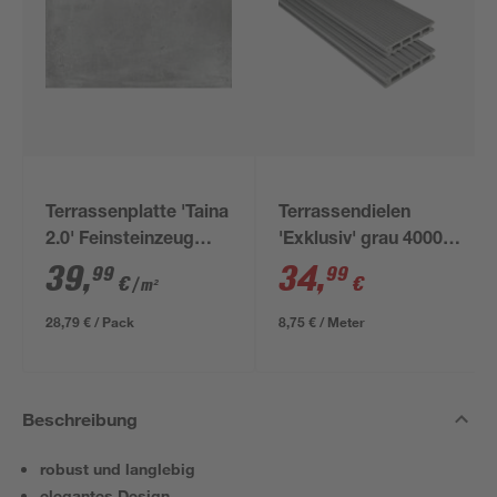
Terrassenplatte 'Taina
Terrassendielen
2.0' Feinsteinzeug
'Exklusiv' grau 4000 x
grau 59,7 x 119,5 x 2
145 x 26 mm
39
,
34
,
99
99
€
€
/ m²
cm
28,79 € / Pack
8,75 € / Meter
Beschreibung
robust und langlebig
elegantes Design