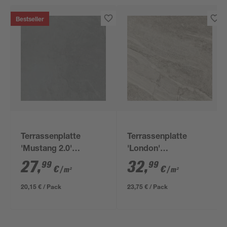
Bestseller
Terrassenplatte
Terrassenplatte
'Mustang 2.0'
'London'
Feinsteinzeug grau 60
Feinsteinzeug grau 60
27
,
32
,
99
99
€
€
/ m²
/ m²
x 60 x 2 cm
x 60 x 2 cm
20,15 € / Pack
23,75 € / Pack