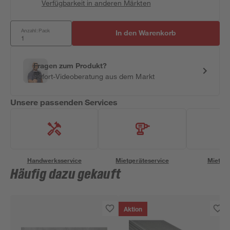
Verfügbarkeit in anderen Märkten
Anzahl: Pack
In den Warenkorb
Fragen zum Produkt?
Sofort-Videoberatung aus dem Markt
Unsere passenden Services
Handwerksservice
Mietgeräteservice
Miettra
Häufig dazu gekauft
Aktion