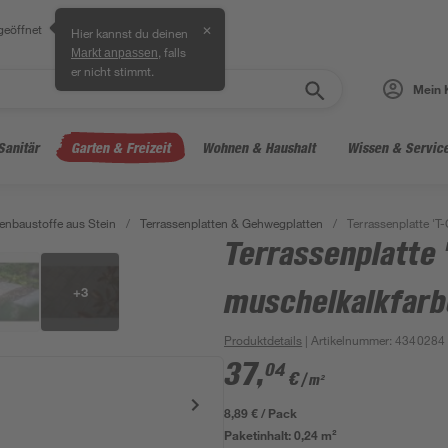
geöffnet
✕
Hier kannst du deinen
, falls
Markt anpassen
er nicht stimmt.
Mein 
Sanitär
Garten & Freizeit
Wohnen & Haushalt
Wissen & Servic
enbaustoffe aus Stein
/
Terrassenplatten & Gehwegplatten
/
Terrassenplatte 'T
Terrassenplatte 
+
3
muschelkalkfarb
Produktdetails
| Artikelnummer
:
4340284
37
,
04
€
/ m²
8,89 € / Pack
Paketinhalt:
0,24 m²