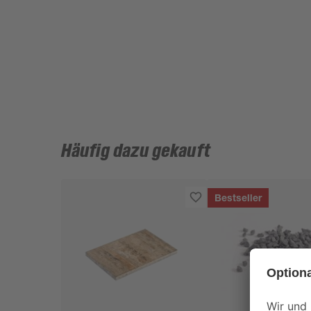
Häufig dazu gekauft
Bestseller