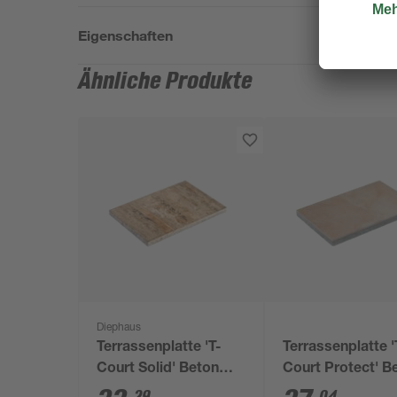
Eigenschaften
Ähnliche Produkte
Diephaus
Terrassenplatte 'T-
Terrassenplatte '
Court Solid' Beton
Court Protect' B
muschelkalkfarben 60
ockergelb 40 x 6
29
04