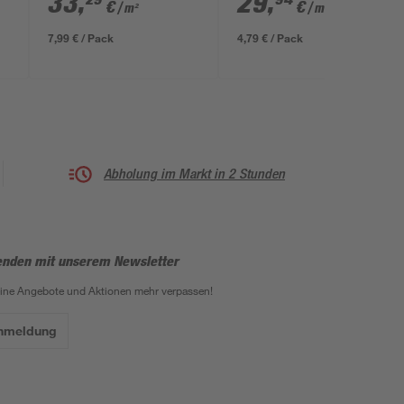
33
,
29
,
€
€
/ m²
/ m²
cm
x 40 x 4 cm
7,99 € / Pack
4,79 € / Pack
Abholung im Markt in 2 Stunden
enden mit unserem Newsletter
eine Angebote und Aktionen mehr verpassen!
Anmeldung