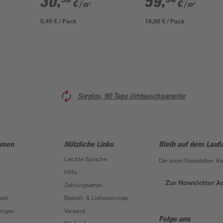
30
,
59
,
€
€
/ m²
/ m²
x 4 cm
x 40 x 5 cm
5,49 € / Pack
18,99 € / Pack
Sorglos, 90 Tage Umtauschgarantie
hmen
Nützliche Links
Bleib auf dem Lauf
Leichte Sprache
Der toom Newsletter: K
Hilfe
Zur Newsletter 
Zahlungsarten
eit
Bestell- & Lieferservices
ungen
Versand
Folge uns