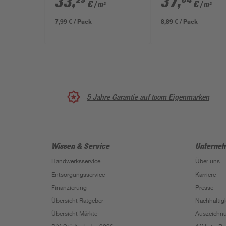
33
,
37
,
€
€
/ m²
/ m²
x 40 x 4 cm
cm
7,99 € / Pack
8,89 € / Pack
5 Jahre Garantie auf toom Eigenmarken
Wissen & Service
Unterne
Handwerksservice
Über uns
Entsorgungsservice
Karriere
Finanzierung
Presse
Übersicht Ratgeber
Nachhaltigk
Übersicht Märkte
Auszeichn