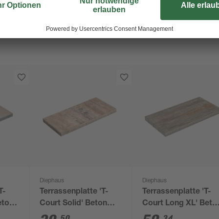
Diephaus
Diephaus
T-
Terrassenplatte 'T-
Terrassenplatte 'T-
eton
Court Solid' Beton
Court Long XL' Beto
0 x 4
muschelbeige 60 x 30
muschelkalkfarben 
50
34