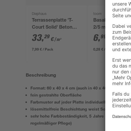
Diephaus
toom
Terrassenplatte 'T-
Basaltsplitt anthr
Court Solid' Beton
2/5 mm 25 kg
muschelkalkfarben 60
33
,
6
,
29
99
€
€
/ m²
x 40 x 4 cm
7,99 € / Pack
0,28 € / Kilogramm
Beschreibung
Format: 60 x 40 x 4 cm (auch in 40 x 40 x 4 cm erhäl
fein gestrahlte Oberfläche
Farbmuster auf jeder Platte individuell
lösemittelfreie Beschichtung weist Schmutz ab
sehr hohe Farbbeständigkeit, 5 Jahre Garantie ge
regelmäßiger Pflege)