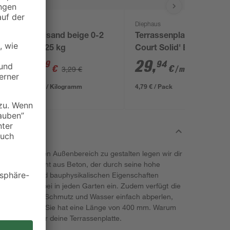
toom
Diephaus
Spielsand beige 0-2
Terrassenplatte 'T-
n
mm 25 kg
Court Solid' Beton
4
muschelkalkfarben 40
2
,
29
,
99
94
€
€
3,29 €
/ m²
x 40 x 4 cm
0,12 € / Kilogramm
4,79 € / Pack
zimmer für den Außenbereich zu gestalten legen wir dir
Herz. Sie besteht aus Beton, der durch seine hohe
ästhetischen und bauphysikalischen Eigenschaften
f fügt sich dabei in jeden Garten ein. Zudem verfügt die
chtung, an der Schmutz und Wasser einfach abperlen,
tehen können. Sie hat eine Länge von 400 mm. Warum
zu und hol dir deine Terrassenplatte.