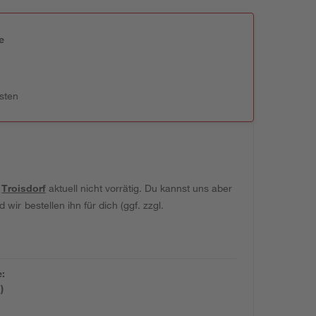
e
n
sten
t
Troisdorf
aktuell nicht vorrätig. Du kannst uns aber
wir bestellen ihn für dich (ggf. zzgl.
e:
)