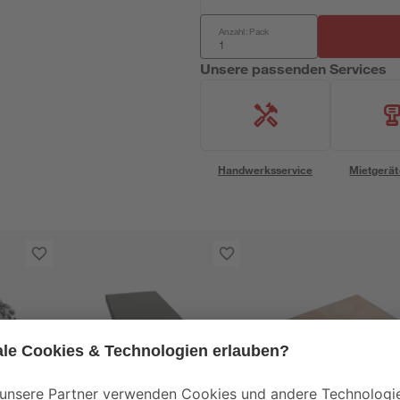
Anzahl: Pack
Unsere passenden Services
Handwerksservice
Mietgerät