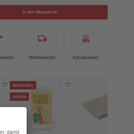
In den Warenkorb
eservice
Miettransporter
Energie sparen
Bestseller
Aktion