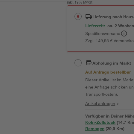
inkl. 19% MwSt.
Lieferung nach Haus
Lieferzeit:
ca. 2 Woche
Speditionsversand
Zzgl. 149,95 € Versandko
Abholung im Markt
Auf Anfrage bestellbar
Dieser Artikel ist im Mark
eine Anfrage schicken und 
Transportkosten).
Artikel anfragen
>
Verfügbar in Deiner Näh
Köln-Zollstock
(
14,7
 Km
Remagen
(
29,9
 Km)