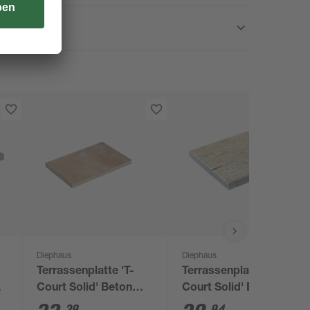
Diephaus
Diephaus
Terrassenplatte 'T-
Terrassenplatte 'T-
n
Court Solid' Beton
Court Solid' Beton
80
sandstein 60 x 40 x 4
muschelkalkfarben 40
29
94