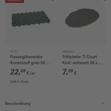
Bestseller
ACO
Diephaus
Rasengitterwabe
Trittplatte 'T-Court
Kunststoff grün 58 x
Kick' anthrazit 36 x 48
39 x 3,8 cm
x 3 cm
22
,
7
,
08
99
€
€
/ m²
4,99 € / Pack
Beschreibung