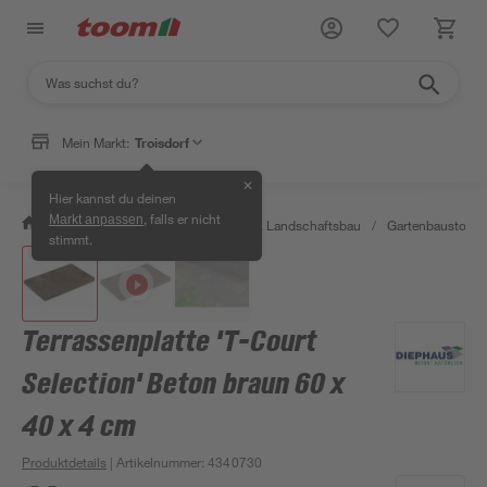
Mein Markt:
Troisdorf
✕
Hier kannst du deinen
, falls er nicht
Markt anpassen
/
Garten & Freizeit
/
Gartenbau & Landschaftsbau
/
Gartenbaustoffe 
stimmt.
Terrassenplatte 'T-Court
Selection' Beton braun 60 x
40 x 4 cm
Produktdetails
| Artikelnummer
:
4340730