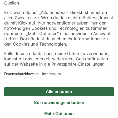
Sicher einkaufen
Jetzt die toom-App herunterladen
Alle Preisangaben in EUR inkl. gesetzl. MwSt.. Die dargestellten Angebote sind unter
Umständen nicht in allen Märkten verfügbar. Die angegebenen Verfügbarkeiten beziehen
sich auf den unter "Mein Markt" ausgewählten toom Baumarkt. Alle Angebote und
Produkte nur solange der Vorrat reicht.
*Paketversand ab 59 € versandkostenfrei, gilt nicht für Artikel mit Speditionsversand, hier
fallen zusätzliche Versandkosten an.
Datenschutz
Privatsphäre
Impressum
AGB
Nutzungsbedingungen
Widerrufsrecht
Vertrag widerrufen
Barrierefreiheit
© 2026 toom Baumarkt GmbH