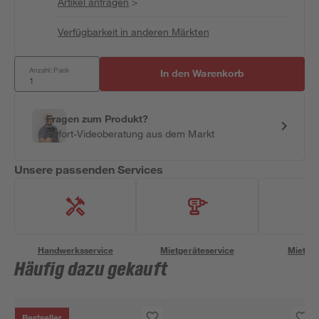
Artikel anfragen
>
Verfügbarkeit in anderen Märkten
Anzahl: Pack
In den Warenkorb
Fragen zum Produkt?
Sofort-Videoberatung aus dem Markt
Unsere passenden Services
Handwerksservice
Mietgeräteservice
Miettra
Häufig dazu gekauft