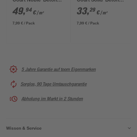
Court Noble' Beton
Court Solid' Beton
basaltfarben 40 x 40 x
anthrazit 60 x 40 x 4
49
,
33
,
94
29
€
€
/ m²
/ m²
4 cm
cm
7,99 € / Pack
7,99 € / Pack
5 Jahre Garantie auf toom Eigenmarken
Sorglos, 90 Tage Umtauschgarantie
Abholung im Markt in 2 Stunden
Wissen & Service