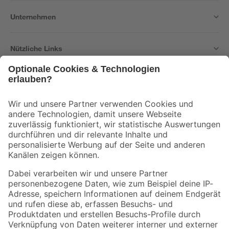
Unternehmen
Nützliche Links
Bleib auf dem Laufenden mit unserem Newsletter
Der toom Newsletter: Keine Angebote und Aktionen mehr verpassen!
Zur Newsletter Anmeldung
Folge uns
Zahlungsarten
Versandarten