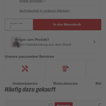
Artikel anfragen
>
Verfügbarkeit in anderen Märkten
Anzahl: Pack
In den Warenkorb
Fragen zum Produkt?
Sofort-Videoberatung aus dem Markt
Unsere passenden Services
Handwerksservice
Mietgeräteservice
Miettra
Häufig dazu gekauft