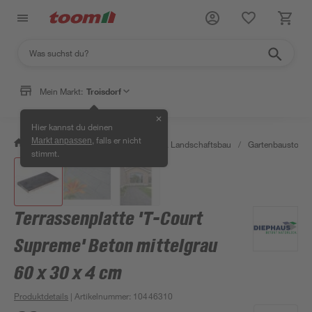
Mein Markt:
Troisdorf
✕
Hier kannst du deinen
, falls er nicht
Markt anpassen
/
Garten & Freizeit
/
Gartenbau & Landschaftsbau
/
Gartenbaustoffe 
stimmt.
Terrassenplatte 'T-Court
Supreme' Beton mittelgrau
60 x 30 x 4 cm
Produktdetails
| Artikelnummer
:
10446310