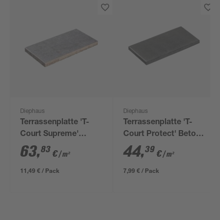
Diephaus
Diephaus
Terrassenplatte 'T-
Terrassenplatte 'T-
Court Supreme'
Court Protect' Beton
Beton quarzfarben 60
schwarz/basaltfarben
63
,
44
,
83
39
€
€
/ m²
/ m²
x 30 x 4 cm
60 x 30 x 4 cm
11,49 € / Pack
7,99 € / Pack