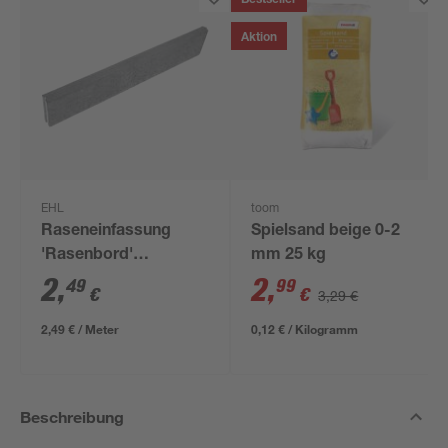
Bestseller
Aktion
EHL
toom
Raseneinfassung
Spielsand beige 0-2
'Rasenbord'
mm 25 kg
beidseitig abgerundet
2
,
2
,
49
99
€
€
3,29 €
5 x 25 x 100 cm grau
2,49 € / Meter
0,12 € / Kilogramm
Beschreibung