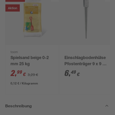
Aktion
toom
Spielsand beige 0-2
Einschlagbodenhülse
mm 25 kg
Pfostenträger 9 x 9 x
90 cm
2
,
6
,
99
49
€
€
3,29 €
0,12 € / Kilogramm
Beschreibung