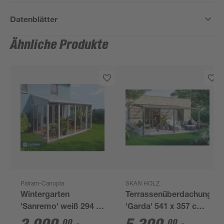
Datenblätter
Ähnliche Produkte
Palram-Canopia
SKAN HOLZ
Wintergarten
Terrassenüberdachung
'Sanremo' weiß 294 x
'Garda' 541 x 357 cm
435 cm Polycarbonat
Aluminium
00
00