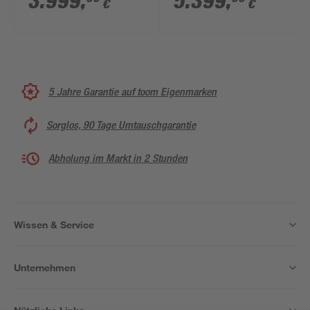
3.999
,
5.399
,
€
€
transparent
Doppelstegplatten
anthrazit
5 Jahre Garantie auf toom Eigenmarken
Sorglos, 90 Tage Umtauschgarantie
Abholung im Markt in 2 Stunden
Wissen & Service
Unternehmen