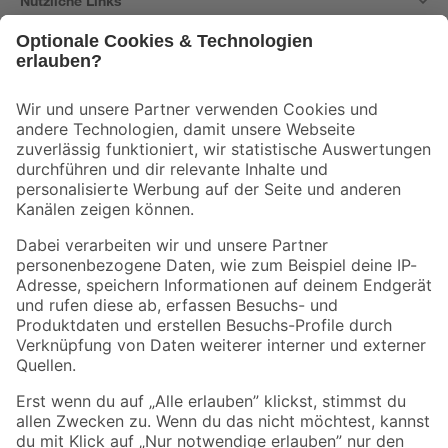
Nützliche Links
Bleib auf dem Laufenden mit unserem Newsletter
Der toom Newsletter: Keine Angebote und Aktionen mehr verpassen!
Zur Newsletter Anmeldung
Folge uns
Zahlungsarten
Versandarten
Sicher einkaufen