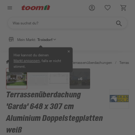
Mein Markt:
Troisdorf
✕
Hier kannst du deinen
, falls er nicht
Markt anpassen
/
Garten & Freizeit
/
Carports & Terrassenüberdachungen
/
Terrasse
stimmt.
+
6
Terrassenüberdachung
'Garda' 648 x 307 cm
Aluminium Doppelstegplatten
weiß