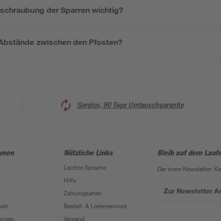
erschraubung der Sparren wichtig?
 Abstände zwischen den Pfosten?
Sorglos, 90 Tage Umtauschgarantie
hmen
Nützliche Links
Bleib auf dem Lauf
Leichte Sprache
Der toom Newsletter: K
Hilfe
Zur Newsletter 
Zahlungsarten
eit
Bestell- & Lieferservices
ungen
Versand