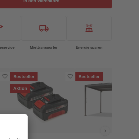
In den Warenkorb
eservice
Miettransporter
Energie sparen
Bestseller
Bestseller
Aktion