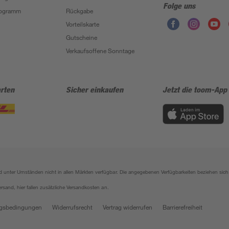
Folge uns
Programm
Rückgabe
Vorteilskarte
Gutscheine
Verkaufsoffene Sonntage
rten
Sicher einkaufen
Jetzt die toom-App
sind unter Umständen nicht in allen Märkten verfügbar. Die angegebenen Verfügbarkeiten beziehen s
ersand, hier fallen zusätzliche Versandkosten an.
gsbedingungen
Widerrufsrecht
Vertrag widerrufen
Barrierefreiheit