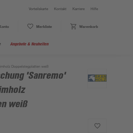
Vorteilskarte
Kontakt
Karriere
Hilfe
Konto
Merkliste
Warenkorb
e
Angebote & Neuheiten
imholz Doppelstegplatten weiß
chung 'Sanremo'
imholz
en weiß