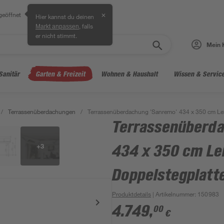
geöffnet
✕
Hier kannst du deinen
, falls
Markt anpassen
er nicht stimmt.
Mein 
Sanitär
Garten & Freizeit
Wohnen & Haushalt
Wissen & Servic
/
Terrassenüberdachungen
/
Terrassenüberdachung 'Sanremo' 434 x 350 cm Le
Terrassenüberda
+
3
434 x 350 cm Le
Doppelstegplatt
Produktdetails
| Artikelnummer
:
150983
4.749
,
00
€