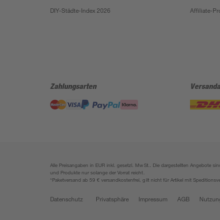
DIY-Städte-Index 2026
Affiliate-
Zahlungsarten
Versanda
Alle Preisangaben in EUR inkl. gesetzl. MwSt.. Die dargestellten Angebote 
und Produkte nur solange der Vorrat reicht.
*Paketversand ab 59 € versandkostenfrei, gilt nicht für Artikel mit Speditionsv
Datenschutz
Privatsphäre
Impressum
AGB
Nutzun