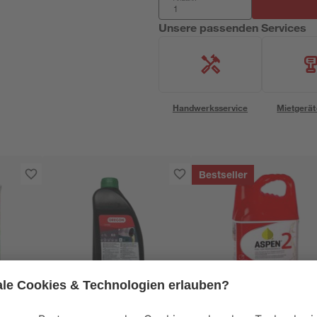
Unsere passenden Services
Handwerksservice
Mietgerät
Bestseller