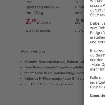
toom
B1
Spielsand beige 0-2
Rindenmulch 0-4
mm 25 kg
mm 40 l
2
,
3
,
99
99
€
€
3,29 €
0,12 € / Kilogramm
0,10 € / Liter
Beschreibung
massive Konstruktion aus Fichten-Leimholz
klare Polycarbonat-Doppelstegplatte als Dachein
freistehend, keine Wandmontage notwendig
inklusive H-Pfostenanker zum Einbetonieren
mit 12 x 12 cm breiten Pfosten