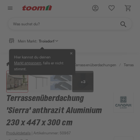
Mein Markt:
Troisdorf
✕
Hier kannst du deinen
, falls er nicht
Markt anpassen
/
Garten & Freizeit
/
Carports & Terrassenüberdachungen
/
Terrasse
stimmt.
+
3
Terrassenüberdachung
'Sierra' anthrazit Aluminium
230 x 447 x 300 cm
Produktdetails
| Artikelnummer
:
50967