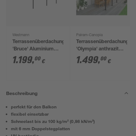
Westmann
Palram-Canopia
Terrassenüberdachung
Terrassenüberdachung
'Bruce' Aluminium
'Olympia' anthrazit
schwarz 300 x 556 x
294 x 425 cm
1.199
,
1.499
,
00
00
€
€
270 cm
Polycarbonat
transparent
Beschreibung
perfekt für den Balkon
flexibel einsetzbar
Schneelast bis zu 100 kg/m² (0,98 kN/m²)
mit 6 mm Doppelstegplatten
UV-beständig