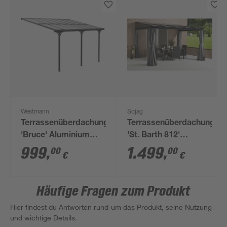
Westmann
Sojag
Terrassenüberdachung
Terrassenüberdachung
'Bruce' Aluminium
'St. Barth 812'
schwarz 300 x 435 x
anthrazit Aluminium
999
,
1.499
,
00
00
€
€
270 cm
248 x 364 x 240 cm
Häufige Fragen zum Produkt
Hier findest du Antworten rund um das Produkt, seine Nutzung
und wichtige Details.