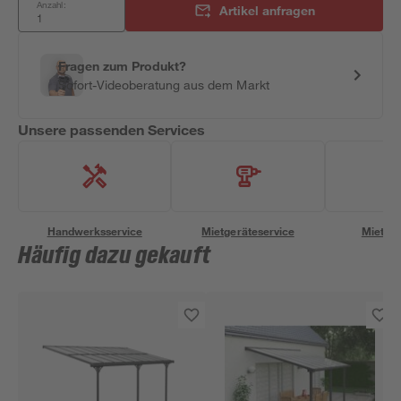
Anzahl:
Artikel anfragen
Fragen zum Produkt?
Sofort-Videoberatung aus dem Markt
Unsere passenden Services
Handwerksservice
Mietgeräteservice
Miettra
Häufig dazu gekauft