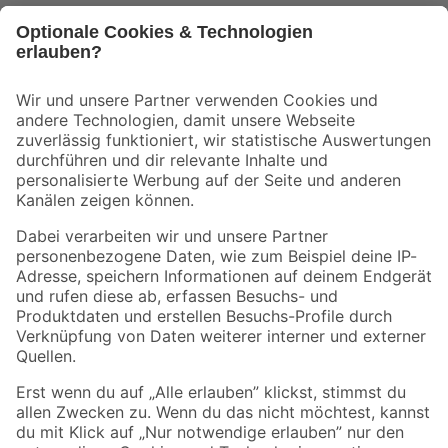
Bleib auf dem Laufenden mit unserem Newsletter
Der toom Newsletter: Keine Angebote und Aktionen mehr verpassen!
Zur Newsletter Anmeldung
Folge uns
Zahlungsarten
Versandarten
Sicher einkaufen
Jetzt die toom-App herunterladen