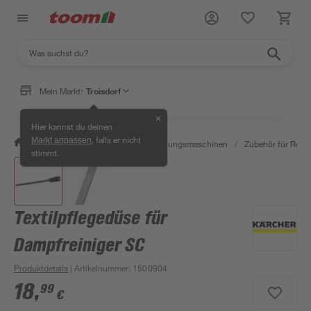
Mein Markt:
Troisdorf
✕
Hier kannst du deinen
, falls er nicht
Markt anpassen
/
Werkstatt & Maschinen
/
Reinigungsmaschinen
/
Zubehör für Rein
stimmt.
Textilpflegedüse für
Dampfreiniger SC
Produktdetails
| Artikelnummer
:
1500904
18
,
99
€