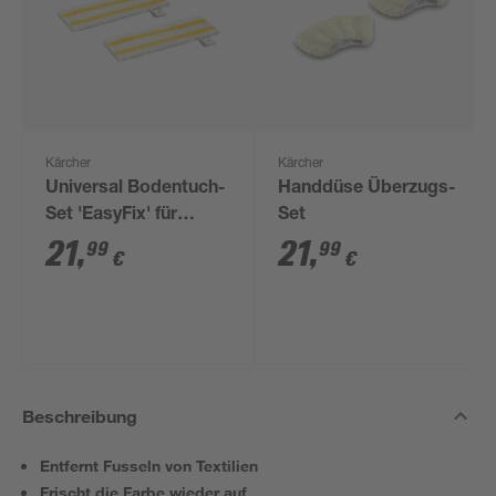
Kärcher
Kärcher
Universal Bodentuch-
Handdüse Überzugs-
Set 'EasyFix' für
Set
Dampfreiniger
21
,
21
,
99
99
€
€
Beschreibung
Entfernt Fusseln von Textilien
Frischt die Farbe wieder auf