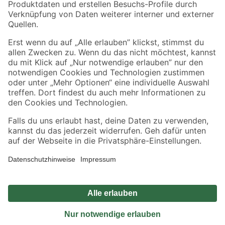
Sicher einkaufen
Jetzt die toom-App herunterladen
Alle Preisangaben in EUR inkl. gesetzl. MwSt.. Die dargestellten Angebote sind unter
Umständen nicht in allen Märkten verfügbar. Die angegebenen Verfügbarkeiten beziehen
sich auf den unter "Mein Markt" ausgewählten toom Baumarkt. Alle Angebote und
Produkte nur solange der Vorrat reicht.
*Paketversand ab 59 € versandkostenfrei, gilt nicht für Artikel mit Speditionsversand, hier
fallen zusätzliche Versandkosten an.
Datenschutz
Privatsphäre
Impressum
AGB
Nutzungsbedingungen
Widerrufsrecht
Vertrag widerrufen
Barrierefreiheit