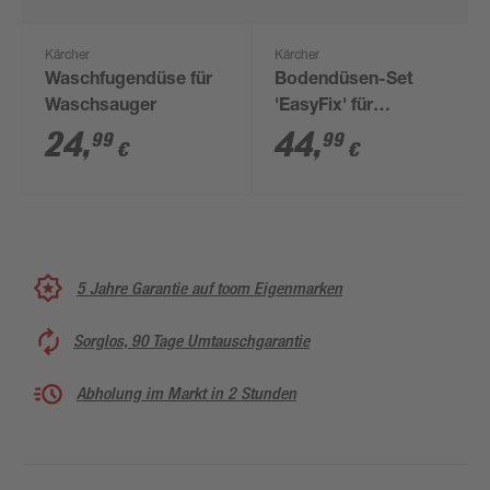
Kärcher
Kärcher
Waschfugendüse für
Bodendüsen-Set
Waschsauger
'EasyFix' für
Dampfreiniger SC 1
24
,
44
,
99
99
€
€
5 Jahre Garantie auf toom Eigenmarken
Sorglos, 90 Tage Umtauschgarantie
Abholung im Markt in 2 Stunden