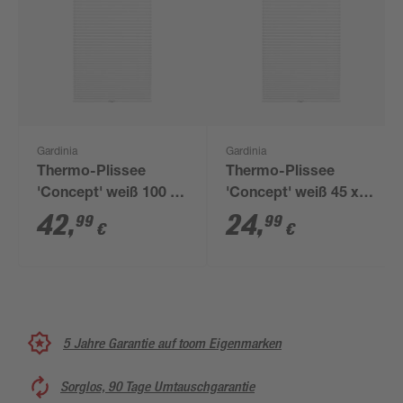
Gardinia
Gardinia
Thermo-Plissee
Thermo-Plissee
'Concept' weiß 100 x
'Concept' weiß 45 x
130 cm
130 cm
42
,
24
,
99
99
€
€
5 Jahre Garantie auf toom Eigenmarken
Sorglos, 90 Tage Umtauschgarantie