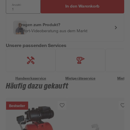
Anzahl:
In den Warenkorb
Fragen zum Produkt?
Sofort-Videoberatung aus dem Markt
Unsere passenden Services
Handwerksservice
Mietgeräteservice
Miettra
Häufig dazu gekauft
Bestseller