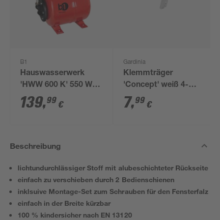
B1
Gardinia
Hauswasserwerk
Klemmträger
'HWW 600 K' 550 W
'Concept' weiß 4-
2800 l/h
teilig
139
,
7
,
99
99
€
€
Beschreibung
lichtundurchlässiger Stoff mit alubeschichteter Rückseite
einfach zu verschieben durch 2 Bedienschienen
inklsuive Montage-Set zum Schrauben für den Fensterfalz
einfach in der Breite kürzbar
100 % kindersicher nach EN 13120