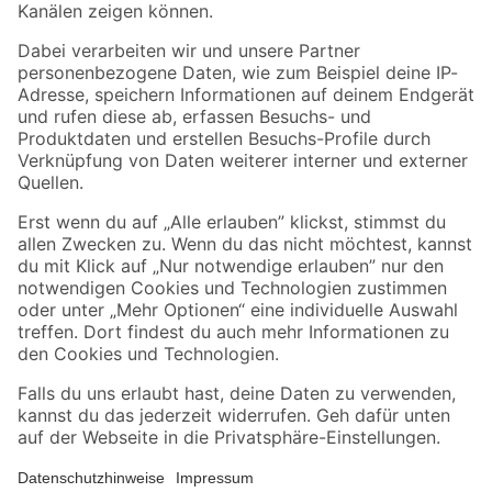
Folge uns
Zahlungsarten
Versandarten
Sicher einkaufen
Jetzt die toom-App herunterladen
Alle Preisangaben in EUR inkl. gesetzl. MwSt.. Die dargestellten Angebote sind unter
Umständen nicht in allen Märkten verfügbar. Die angegebenen Verfügbarkeiten beziehen
sich auf den unter "Mein Markt" ausgewählten toom Baumarkt. Alle Angebote und
Produkte nur solange der Vorrat reicht.
*Paketversand ab 59 € versandkostenfrei, gilt nicht für Artikel mit Speditionsversand, hier