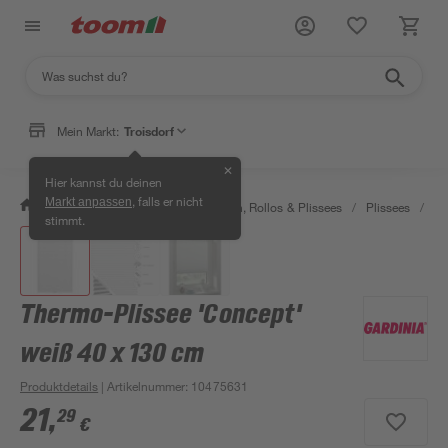
Mein Markt:
Troisdorf
✕
Hier kannst du deinen
, falls er nicht
Markt anpassen
/
Wohnen & Haushalt
/
Jalousien, Rollos & Plissees
/
Plissees
/
Th
stimmt.
Thermo-Plissee 'Concept'
weiß 40 x 130 cm
Produktdetails
| Artikelnummer
:
10475631
21
,
29
€