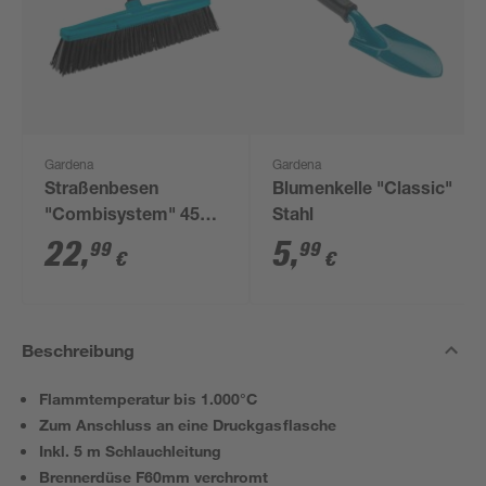
Gardena
Gardena
Straßenbesen
Blumenkelle "Classic"
"Combisystem" 45
Stahl
cm
22
,
5
,
99
99
€
€
Beschreibung
Flammtemperatur bis 1.000°C
Zum Anschluss an eine Druckgasflasche
Inkl. 5 m Schlauchleitung
Brennerdüse F60mm verchromt