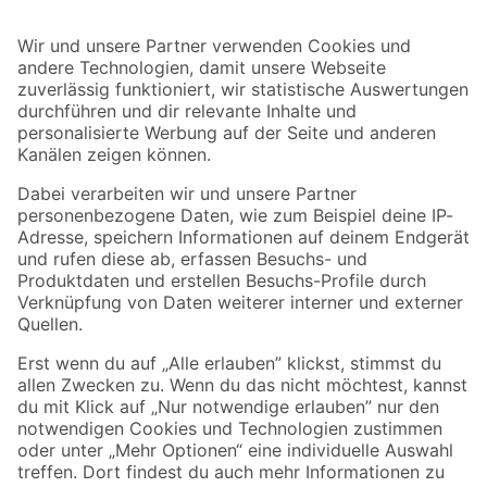
Bleib auf dem Laufenden mit unserem Newsletter
Der toom Newsletter: Keine Angebote und Aktionen mehr verpassen!
Zur Newsletter Anmeldung
Folge uns
Zahlungsarten
Versandarten
Sicher einkaufen
Jetzt die toom-App herunterladen