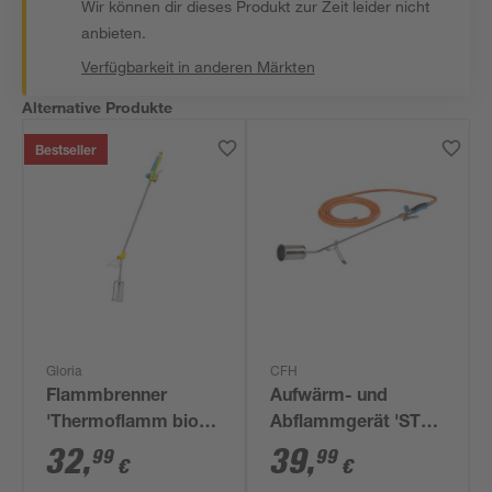
Wir können dir dieses Produkt zur Zeit leider nicht
anbieten.
Verfügbarkeit in anderen Märkten
Alternative Produkte
Bestseller
Gloria
CFH
Flammbrenner
Aufwärm- und
'Thermoflamm bio
Abflammgerät 'ST
Professional Plus'
1000' mehrfarbig Ø
32
,
39
,
99
99
€
€
60 mm