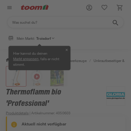
Mein Markt:
Troisdorf
✕
Hier kannst du deinen
, falls er nicht
Markt anpassen
/
Garten & Freizeit
/
Gartenhandwerkzeuge
/
Unkrautbeseitiger & Fug
stimmt.
Thermoflamm bio
'Professional'
Produktdetails
| Artikelnummer
:
4050603
Aktuell nicht verfügbar