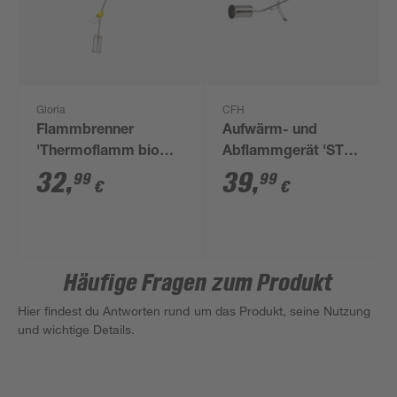
Gloria
CFH
Flammbrenner
Aufwärm- und
'Thermoflamm bio
Abflammgerät 'ST
Professional Plus'
1000' mehrfarbig Ø 60
32
,
39
,
99
99
€
€
mm
Häufige Fragen zum Produkt
Hier findest du Antworten rund um das Produkt, seine Nutzung
und wichtige Details.