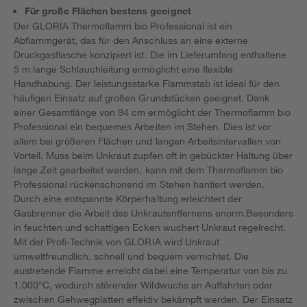
Für große Flächen bestens geeignet
Der GLORIA Thermoflamm bio Professional ist ein
Abflammgerät, das für den Anschluss an eine externe
Druckgasflasche konzipiert ist. Die im Lieferumfang enthaltene
5 m lange Schlauchleitung ermöglicht eine flexible
Handhabung. Der leistungsstarke Flammstab ist ideal für den
häufigen Einsatz auf großen Grundstücken geeignet. Dank
einer Gesamtlänge von 94 cm ermöglicht der Thermoflamm bio
Professional ein bequemes Arbeiten im Stehen. Dies ist vor
allem bei größeren Flächen und langen Arbeitsintervallen von
Vorteil. Muss beim Unkraut zupfen oft in gebückter Haltung über
lange Zeit gearbeitet werden, kann mit dem Thermoflamm bio
Professional rückenschonend im Stehen hantiert werden.
Durch eine entspannte Körperhaltung erleichtert der
Gasbrenner die Arbeit des Unkrautentfernens enorm.Besonders
in feuchten und schattigen Ecken wuchert Unkraut regelrecht.
Mit der Profi-Technik von GLORIA wird Unkraut
umweltfreundlich, schnell und bequem vernichtet. Die
austretende Flamme erreicht dabei eine Temperatur von bis zu
1.000°C, wodurch störender Wildwuchs an Auffahrten oder
zwischen Gehwegplatten effektiv bekämpft werden. Der Einsatz