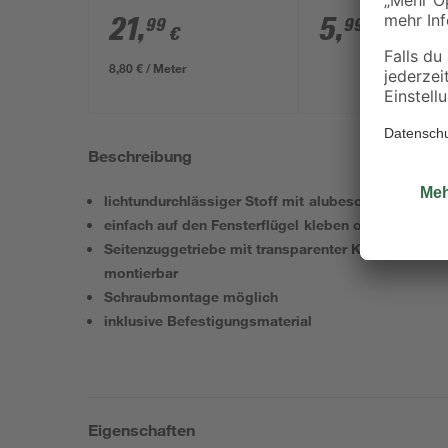
LS 80' anthrazit
21
,
5
,
99
99
€
€
8,80 € / Meter
Beschreibung
lichtundurchlässiger Stoff mit alubeschichteter Rü
einfach auf den Fensterflügel kleben oder klemme
Seitenzuggetriebe mit transparenter Kugelkette, wa
montierbar
Schraubmontage möglich
inklusive Befestigungsmaterial
Eigenschaften