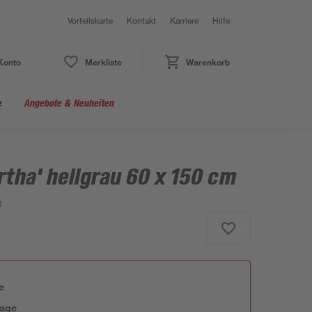
Vorteilskarte
Kontakt
Karriere
Hilfe
Konto
Merkliste
Warenkorb
e
Angebote & Neuheiten
tha' hellgrau 60 x 150 cm
1
e
tage