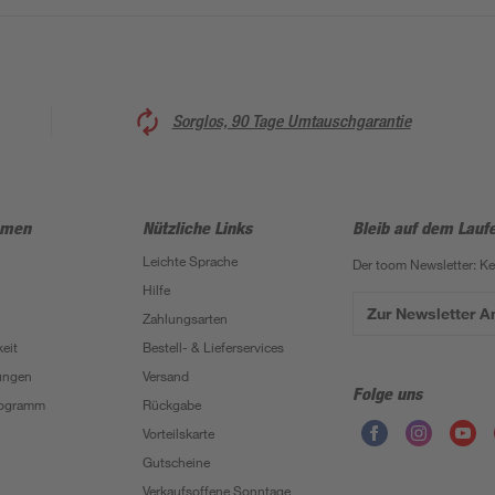
Sorglos, 90 Tage Umtauschgarantie
hmen
Nützliche Links
Bleib auf dem Lauf
Leichte Sprache
Der toom Newsletter: K
Hilfe
Zur Newsletter 
Zahlungsarten
eit
Bestell- & Lieferservices
ungen
Versand
Folge uns
Programm
Rückgabe
Vorteilskarte
Gutscheine
Verkaufsoffene Sonntage