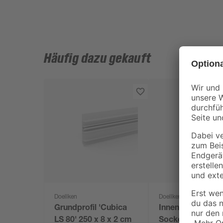
Häufig dazu gekauft
Doellken
Doellken
Grundprofil 'Cubica
Innenecke für LE
LS 80' 250 x 8 x 2 cm
Sockelleiste 'Cu