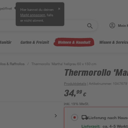
geöffnet
✕
Hier kannst du deinen
, falls
Markt anpassen
er nicht stimmt.
Mein 
Sanitär
Garten & Freizeit
Wohnen & Haushalt
Wissen & Servic
llos & Raffrollos
/
Thermorollo 'Martha' hellgrau 60 x 150 cm
Thermorollo 'Mar
Produktdetails
| Artikelnummer
:
1047679
34
,
99
€
inkl. 19% MwSt.
Lieferung nach Haus
Lieferzeit:
ca. 4-5 Werk