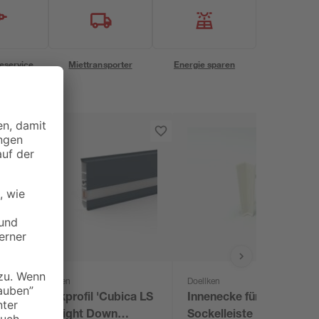
eservice
Miettransporter
Energie sparen
Doellken
Doellken
Deckprofil 'Cubica LS
Innenecke für LED
80' Light Down
Sockelleiste 'Cubica