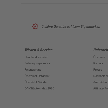
5 Jahre Garantie auf toom Eigenmarken
Wissen & Service
Unterne
Handwerksservice
Über uns
Entsorgungsservice
Karriere
Finanzierung
Presse
Übersicht Ratgeber
Nachhaltigk
Übersicht Märkte
Auszeichn
DIY-Städte-Index 2026
Affiliate-