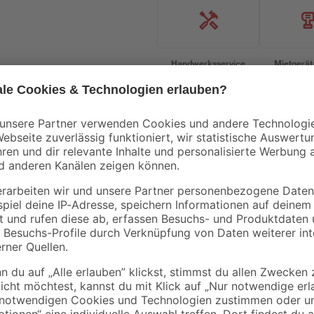
Handwerksservice
Mietgerät
Doellken
B1
D
Endkappen für LED
Plissee 'Klemmfix'
bica
Sockelleiste 'Cubica
weiß 50 x 130 cm