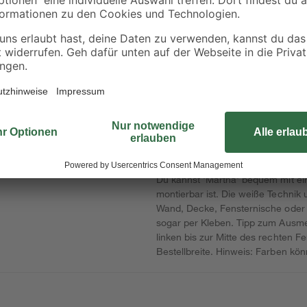
LS 80' weiß, 2 Stück
5
,
14
,
99
99
€
€
Martha' aus der Schöner Wohnen Ko
ckseite
lichtundurchlässige Stoff mit Alube
n
Sommer Hitze draußen zu halten –
hlweise rechts oder links
Du kannst 'Martha' bequem mit ein
montierbar ist. Die weiße Technik 
Wand, Decke, Fensternische oder F
sogar per Kleben. Tipp zum Ausme
linken bis zur Mitte des rechten F
Bestellbreite. Hinweis: Farben kön